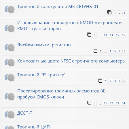
Троичный калькулятор МК-СЕТУНЬ-01
1
2
3
Использование стандартных КМОП микросхем и
КМОП транзисторов
1
13
14
15
16
…
Ячейки памяти, регистры.
1
4
5
6
7
…
Композитные цвета NTSC с троичного компьютера
Троичный 'RS-триттер'
1
2
3
4
5
Проектирование троичных элементов (4) -
пробуем CMOS-ключи
1
11
12
13
14
…
ДССП-Т
Троичный ЦАП