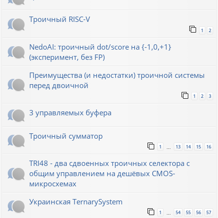
Троичный RISC-V
1
2
NedoAI: троичный dot/score на {-1,0,+1}
(эксперимент, без FP)
Преимущества (и недостатки) троичной системы
перед двоичной
1
2
3
3 управляемых буфера
Троичный сумматор
1
13
14
15
16
…
TRI48 - два сдвоенных троичных селектора с
общим управлением на дешёвых CMOS-
микросхемах
Украинская TernarySystem
1
54
55
56
57
…