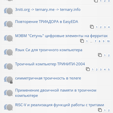
1
2
3
3niti.org -> ternary.me -> ternary.info
Повторение ТРИАДОРА в EasyEDA
1
2
3
4
МЭВМ "Сетунь" цифровые элементы на ферритах
1
7
8
9
10
…
Язык Си для троичного компьютера
1
2
Троичный компьютер ТРИНИТИ-2004
1
2
3
4
5
симметричная троичность в телеге
Применение двоичной памяти в троичном
компьютере
RISC-V и реализация функций работы с тритами
1
2