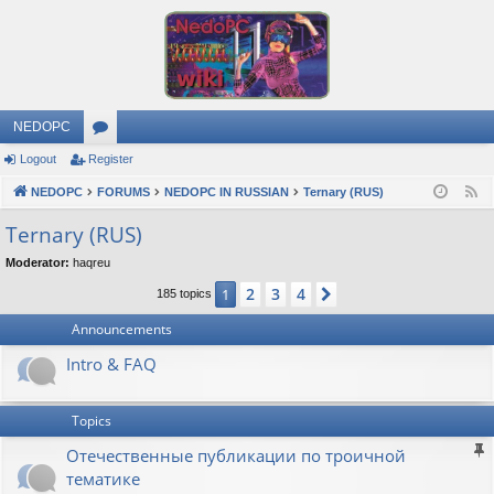
NEDOPC
Logout
Register
or
NEDOPC
u
FORUMS
NEDOPC IN RUSSIAN
Ternary (RUS)
F
e
m
Ternary (RUS)
e
s
Moderator:
haqreu
d
2
3
4
1
Next
185 topics
Announcements
Intro & FAQ
Topics
Отечественные публикации по троичной
тематике