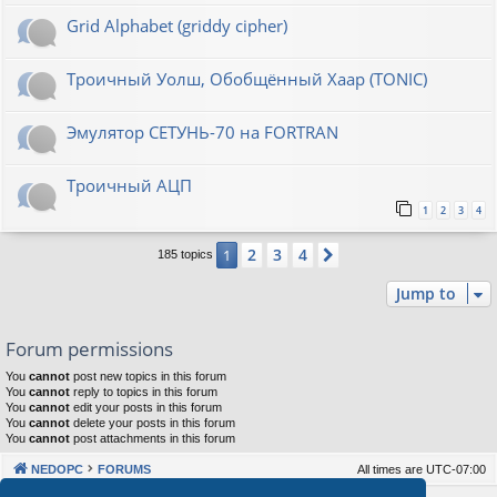
Grid Alphabet (griddy cipher)
Троичный Уолш, Обобщённый Хаар (TONIC)
Эмулятор СЕТУНЬ-70 на FORTRAN
Троичный АЦП
1
2
3
4
2
3
4
1
Next
185 topics
Jump to
Forum permissions
You
cannot
post new topics in this forum
You
cannot
reply to topics in this forum
You
cannot
edit your posts in this forum
You
cannot
delete your posts in this forum
You
cannot
post attachments in this forum
NEDOPC
FORUMS
All times are
UTC-07:00