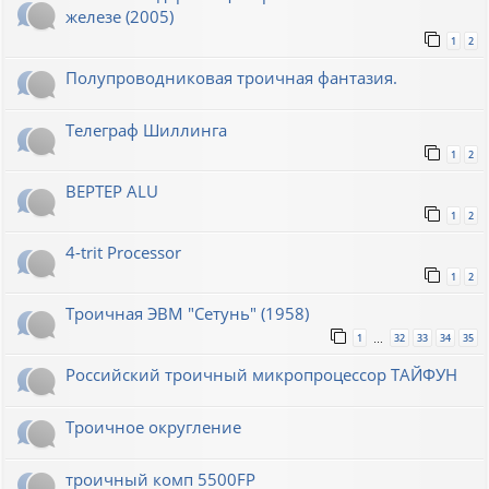
железе (2005)
1
2
Полупроводниковая троичная фантазия.
Телеграф Шиллинга
1
2
BEPTEP ALU
1
2
4-trit Processor
1
2
Троичная ЭВМ "Сетунь" (1958)
1
32
33
34
35
…
Российский троичный микропроцессор ТАЙФУН
Троичное округление
троичный комп 5500FP