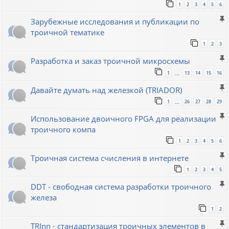
1
2
3
4
5
6
Зарубежные исследования и публикации по
троичной тематике
1
2
3
Разработка и заказ троичной микросхемы
1
13
14
15
16
…
Давайте думать над железкой (TRIADOR)
1
26
27
28
29
…
Использование двоичного FPGA для реализации
троичного компа
1
2
3
4
5
6
Троичная система счисления в интернете
1
2
3
4
5
DDT - свободная система разработки троичного
железа
1
2
TRInn - стандартизация троичных элементов в