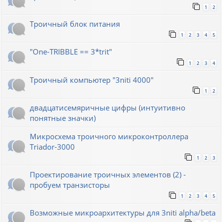
1
2
Троичный блок питания
1
2
3
4
5
"One-TRIBBLE == 3*trit"
1
2
3
4
Троичный компьютер "3niti 4000"
1
2
двадцатисемяричные цифры (интуитивно
понятные значки)
Микросхема троичного микроконтроллера
Triador-3000
1
2
3
Проектирование троичных элементов (2) -
пробуем транзисторы
1
2
3
4
5
Возможные микроархитектуры для 3niti alpha/beta