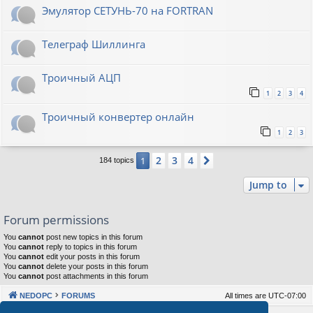
Эмулятор СЕТУНЬ-70 на FORTRAN
Телеграф Шиллинга
Троичный АЦП
1
2
3
4
Троичный конвертер онлайн
1
2
3
2
3
4
1
Next
184 topics
Jump to
Forum permissions
You
cannot
post new topics in this forum
You
cannot
reply to topics in this forum
You
cannot
edit your posts in this forum
You
cannot
delete your posts in this forum
You
cannot
post attachments in this forum
NEDOPC
FORUMS
All times are
UTC-07:00