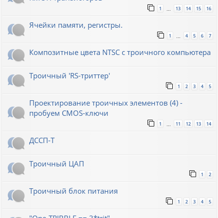
1
13
14
15
16
…
Ячейки памяти, регистры.
1
4
5
6
7
…
Композитные цвета NTSC с троичного компьютера
Троичный 'RS-триттер'
1
2
3
4
5
Проектирование троичных элементов (4) -
пробуем CMOS-ключи
1
11
12
13
14
…
ДССП-Т
Троичный ЦАП
1
2
Троичный блок питания
1
2
3
4
5