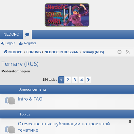
NEDOPC
Logout
Register
or
NEDOPC
u
FORUMS
NEDOPC IN RUSSIAN
Ternary (RUS)
F
e
m
Ternary (RUS)
e
s
Moderator:
haqreu
d
2
3
4
1
Next
184 topics
Announcements
Intro & FAQ
Topics
Отечественные публикации по троичной
тематике