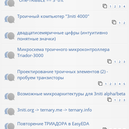
"One-TRIBBLE == 3*trit"
1
2
3
4
Троичный компьютер "3niti 4000"
1
2
двадцатисемяричные цифры (интуитивно
понятные значки)
Микросхема троичного микроконтроллера
Triador-3000
1
2
3
Проектирование троичных элементов (2) -
пробуем транзисторы
1
2
3
4
5
Возможные микроархитектуры для 3niti alpha/beta
1
2
3
3niti.org -> ternary.me -> ternary.info
Повторение ТРИАДОРА в EasyEDA