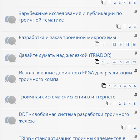
1
2
3
4
5
6
Зарубежные исследования и публикации по
троичной тематике
1
2
3
Разработка и заказ троичной микросхемы
1
13
14
15
16
…
Давайте думать над железкой (TRIADOR)
1
26
27
28
29
…
Использование двоичного FPGA для реализации
троичного компа
1
2
3
4
5
6
Троичная система счисления в интернете
1
2
3
4
5
DDT - свободная система разработки троичного
железа
1
2
TRInn - стандартизация троичных элементов в