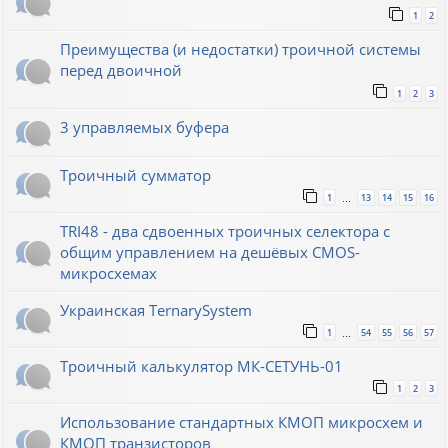
1
2
Преимущества (и недостатки) троичной системы
перед двоичной
1
2
3
3 управляемых буфера
Троичный сумматор
1
13
14
15
16
…
TRI48 - два сдвоенных троичных селектора с
общим управлением на дешёвых CMOS-
микросхемах
Украинская TernarySystem
1
54
55
56
57
…
Троичный калькулятор МК-СЕТУНЬ-01
1
2
3
Использование стандартных КМОП микросхем и
КМОП транзисторов