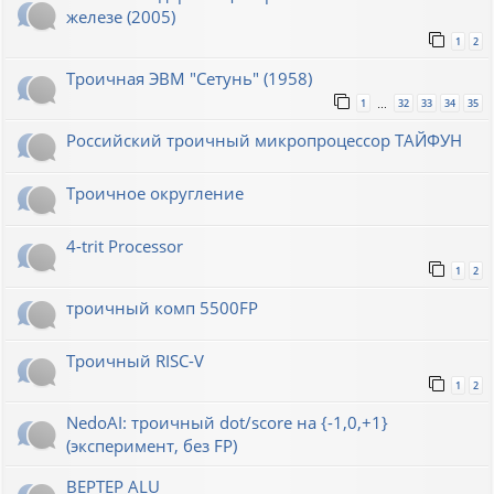
железе (2005)
1
2
Троичная ЭВМ "Сетунь" (1958)
1
32
33
34
35
…
Российский троичный микропроцессор ТАЙФУН
Троичное округление
4-trit Processor
1
2
троичный комп 5500FP
Троичный RISC-V
1
2
NedoAI: троичный dot/score на {-1,0,+1}
(эксперимент, без FP)
BEPTEP ALU