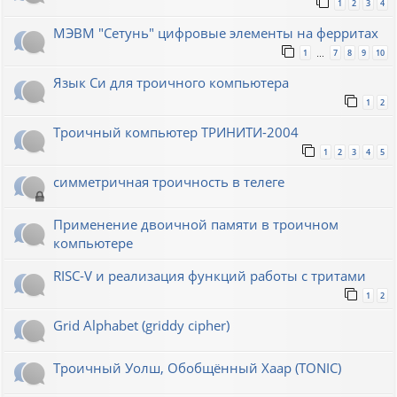
1
2
3
4
МЭВМ "Сетунь" цифровые элементы на ферритах
1
7
8
9
10
…
Язык Си для троичного компьютера
1
2
Троичный компьютер ТРИНИТИ-2004
1
2
3
4
5
симметричная троичность в телеге
Применение двоичной памяти в троичном
компьютере
RISC-V и реализация функций работы с тритами
1
2
Grid Alphabet (griddy cipher)
Троичный Уолш, Обобщённый Хаар (TONIC)