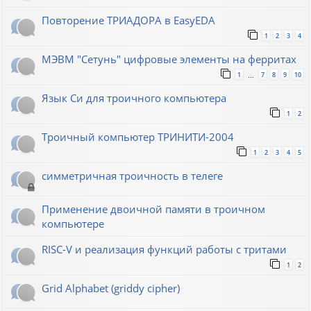
Повторение ТРИАДОРА в EasyEDA
1
2
3
4
МЭВМ "Сетунь" цифровые элементы на ферритах
1
7
8
9
10
…
Язык Си для троичного компьютера
1
2
Троичный компьютер ТРИНИТИ-2004
1
2
3
4
5
симметричная троичность в телеге
Применение двоичной памяти в троичном
компьютере
RISC-V и реализация функций работы с тритами
1
2
Grid Alphabet (griddy cipher)