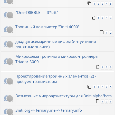
1
2
3
4
5
"One-TRIBBLE == 3*trit"
1
2
3
4
Троичный компьютер "3niti 4000"
1
2
двадцатисемяричные цифры (интуитивно
понятные значки)
Микросхема троичного микроконтроллера
Triador-3000
1
2
3
Проектирование троичных элементов (2) -
пробуем транзисторы
1
2
3
4
5
Возможные микроархитектуры для 3niti alpha/beta
1
2
3
3niti.org -> ternary.me -> ternary.info