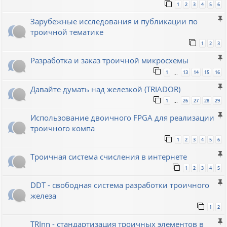
1
2
3
4
5
6
Зарубежные исследования и публикации по
троичной тематике
1
2
3
Разработка и заказ троичной микросхемы
1
13
14
15
16
…
Давайте думать над железкой (TRIADOR)
1
26
27
28
29
…
Использование двоичного FPGA для реализации
троичного компа
1
2
3
4
5
6
Троичная система счисления в интернете
1
2
3
4
5
DDT - свободная система разработки троичного
железа
1
2
TRInn - стандартизация троичных элементов в