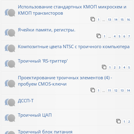
Использование стандартных КМОП микросхем и
КМОП транзисторов
1
13
14
15
16
…
Ячейки памяти, регистры.
1
4
5
6
7
…
Композитные цвета NTSC с троичного компьютера
Троичный 'RS-триттер'
1
2
3
4
5
Проектирование троичных элементов (4) -
пробуем CMOS-ключи
1
11
12
13
14
…
ДССП-Т
Троичный ЦАП
1
2
Троичный блок питания