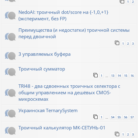
1
2
NedoAI: троичный dot/score на {-1,0,+1}
(эксперимент, без FP)
Преимущества (и недостатки) троичной системы
перед двоичной
1
2
3
3 управляемых буфера
Троичный сумматор
1
13
14
15
16
…
TRI48 - два сдвоенных троичных селектора с
общим управлением на дешёвых CMOS-
микросхемах
Украинская TernarySystem
1
54
55
56
57
…
Троичный калькулятор МК-СЕТУНЬ-01
1
2
3