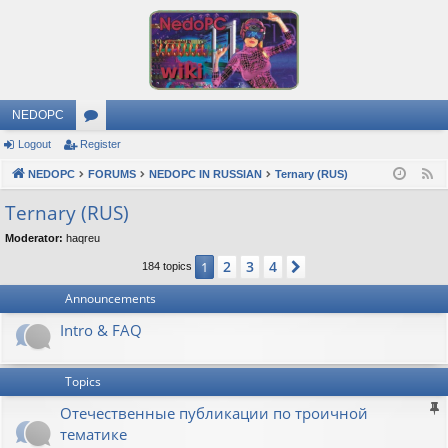
NEDOPC
Logout
Register
or
NEDOPC
u
FORUMS
NEDOPC IN RUSSIAN
Ternary (RUS)
F
e
m
Ternary (RUS)
e
s
Moderator:
haqreu
d
2
3
4
1
Next
184 topics
Announcements
Intro & FAQ
Topics
Отечественные публикации по троичной
тематике