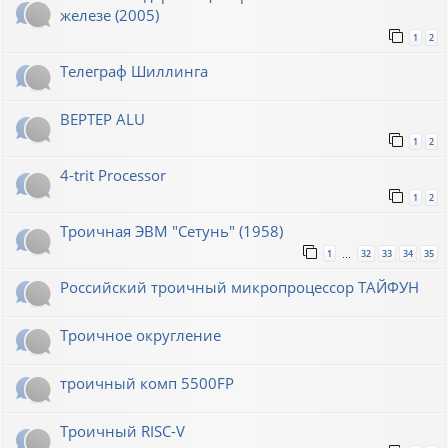
железе (2005)
1
2
Телеграф Шиллинга
BEPTEP ALU
1
2
4-trit Processor
1
2
Троичная ЭВМ "Сетунь" (1958)
1
32
33
34
35
…
Российский троичный микропроцессор ТАЙФУН
Троичное округление
троичный комп 5500FP
Троичный RISC-V