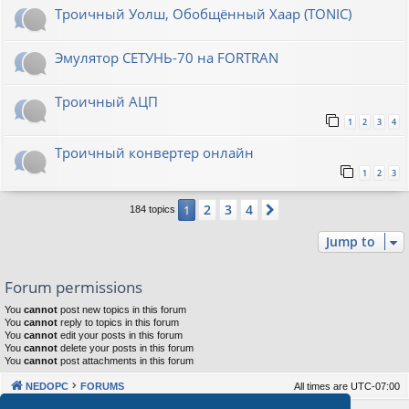
Троичный Уолш, Обобщённый Хаар (TONIC)
Эмулятор СЕТУНЬ-70 на FORTRAN
Троичный АЦП
1
2
3
4
Троичный конвертер онлайн
1
2
3
2
3
4
1
Next
184 topics
Jump to
Forum permissions
You
cannot
post new topics in this forum
You
cannot
reply to topics in this forum
You
cannot
edit your posts in this forum
You
cannot
delete your posts in this forum
You
cannot
post attachments in this forum
NEDOPC
FORUMS
All times are
UTC-07:00