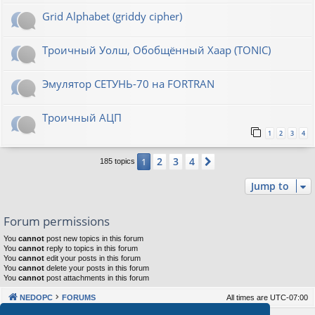
Grid Alphabet (griddy cipher)
Троичный Уолш, Обобщённый Хаар (TONIC)
Эмулятор СЕТУНЬ-70 на FORTRAN
Троичный АЦП
1
2
3
4
2
3
4
1
Next
185 topics
Jump to
Forum permissions
You
cannot
post new topics in this forum
You
cannot
reply to topics in this forum
You
cannot
edit your posts in this forum
You
cannot
delete your posts in this forum
You
cannot
post attachments in this forum
NEDOPC
FORUMS
All times are
UTC-07:00