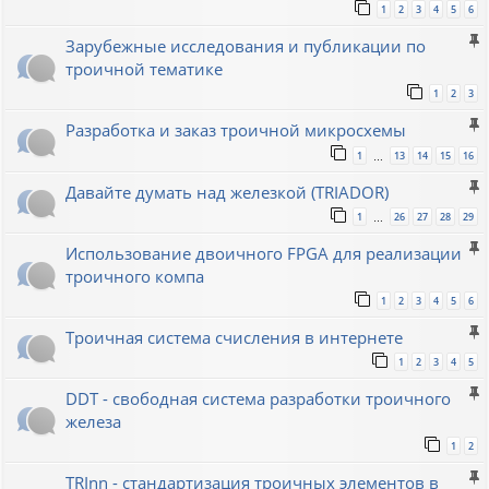
1
2
3
4
5
6
Зарубежные исследования и публикации по
троичной тематике
1
2
3
Разработка и заказ троичной микросхемы
1
13
14
15
16
…
Давайте думать над железкой (TRIADOR)
1
26
27
28
29
…
Использование двоичного FPGA для реализации
троичного компа
1
2
3
4
5
6
Троичная система счисления в интернете
1
2
3
4
5
DDT - свободная система разработки троичного
железа
1
2
TRInn - стандартизация троичных элементов в