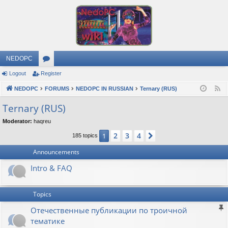
NEDOPC
Logout
Register
or
NEDOPC
u
FORUMS
NEDOPC IN RUSSIAN
Ternary (RUS)
F
e
m
Ternary (RUS)
e
s
Moderator:
haqreu
d
2
3
4
1
Next
185 topics
Announcements
Intro & FAQ
Topics
Отечественные публикации по троичной
тематике