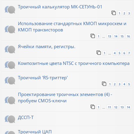
Троичный калькулятор МК-СЕТУНЬ-01
1
2
3
Использование стандартных КМОП микросхем и
КМОП транзисторов
1
13
14
15
16
…
Ячейки памяти, регистры.
1
4
5
6
7
…
Композитные цвета NTSC с троичного компьютера
Троичный 'RS-триттер'
1
2
3
4
5
Проектирование троичных элементов (4) -
пробуем CMOS-ключи
1
11
12
13
14
…
ДССП-Т
Троичный ЦАП