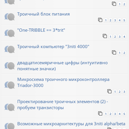
1
2
Троичный блок питания
1
2
3
4
5
"One-TRIBBLE == 3*trit"
1
2
3
4
Троичный компьютер "3niti 4000"
1
2
двадцатисемяричные цифры (интуитивно
понятные значки)
Микросхема троичного микроконтроллера
Triador-3000
1
2
3
Проектирование троичных элементов (2) -
пробуем транзисторы
1
2
3
4
5
Возможные микроархитектуры для 3niti alpha/beta