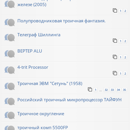
железе (2005)
1
2
Полупроводниковая троичная фантазия.
Телеграф Шиллинга
1
2
BEPTEP ALU
1
2
4-trit Processor
1
2
Троичная ЭВМ "Сетунь" (1958)
1
32
33
34
35
…
Российский троичный микропроцессор ТАЙФУН
Троичное округление
троичный комп 5500FP