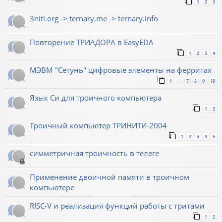
1
2
3
3niti.org -> ternary.me -> ternary.info
Повторение ТРИАДОРА в EasyEDA
1
2
3
4
МЭВМ "Сетунь" цифровые элементы на ферритах
1
7
8
9
10
…
Язык Си для троичного компьютера
1
2
Троичный компьютер ТРИНИТИ-2004
1
2
3
4
5
симметричная троичность в телеге
Применение двоичной памяти в троичном
компьютере
RISC-V и реализация функций работы с тритами
1
2