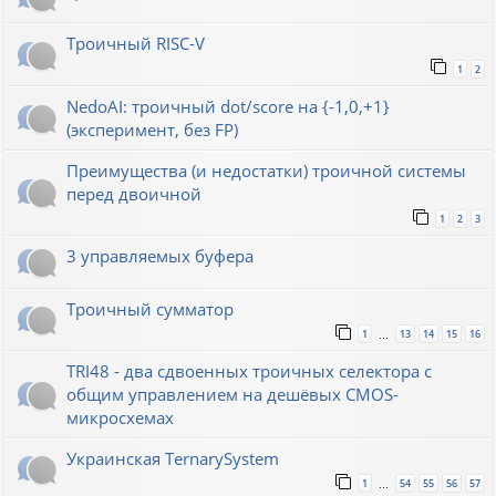
Троичный RISC-V
1
2
NedoAI: троичный dot/score на {-1,0,+1}
(эксперимент, без FP)
Преимущества (и недостатки) троичной системы
перед двоичной
1
2
3
3 управляемых буфера
Троичный сумматор
1
13
14
15
16
…
TRI48 - два сдвоенных троичных селектора с
общим управлением на дешёвых CMOS-
микросхемах
Украинская TernarySystem
1
54
55
56
57
…