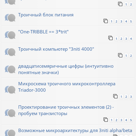
1
2
Троичный блок питания
1
2
3
4
5
"One-TRIBBLE == 3*trit"
1
2
3
4
Троичный компьютер "3niti 4000"
1
2
двадцатисемяричные цифры (интуитивно
понятные значки)
Микросхема троичного микроконтроллера
Triador-3000
1
2
3
Проектирование троичных элементов (2) -
пробуем транзисторы
1
2
3
4
5
Возможные микроархитектуры для 3niti alpha/beta