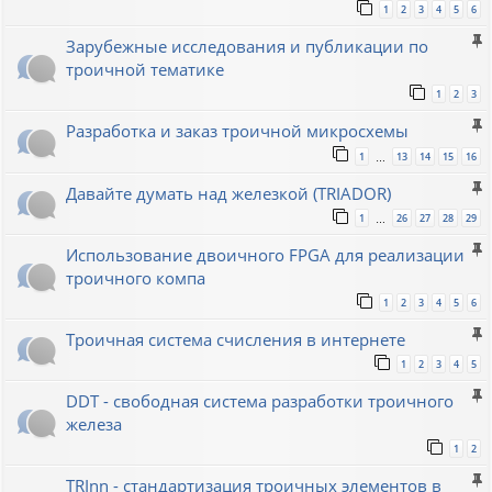
1
2
3
4
5
6
Зарубежные исследования и публикации по
троичной тематике
1
2
3
Разработка и заказ троичной микросхемы
1
13
14
15
16
…
Давайте думать над железкой (TRIADOR)
1
26
27
28
29
…
Использование двоичного FPGA для реализации
троичного компа
1
2
3
4
5
6
Троичная система счисления в интернете
1
2
3
4
5
DDT - свободная система разработки троичного
железа
1
2
TRInn - стандартизация троичных элементов в