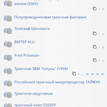
железе (2005)
1
2
Полупроводниковая троичная фантазия.
Телеграф Шиллинга
1
2
BEPTEP ALU
1
2
4-trit Processor
1
2
Троичная ЭВМ "Сетунь" (1958)
1
32
33
34
35
…
Российский троичный микропроцессор ТАЙФУН
Троичное округление
троичный комп 5500FP