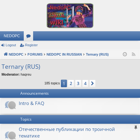
NEDOPC
Logout
Register
or
NEDOPC
u
FORUMS
NEDOPC IN RUSSIAN
Ternary (RUS)
F
e
m
Ternary (RUS)
e
s
Moderator:
haqreu
d
2
3
4
1
Next
185 topics
Announcements
Intro & FAQ
Topics
Отечественные публикации по троичной
тематике