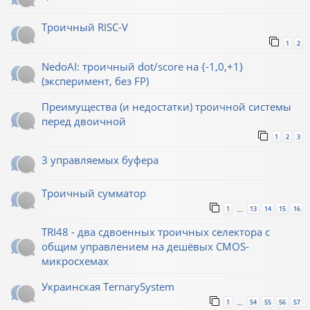
Троичный RISC-V
1
2
NedoAI: троичный dot/score на {-1,0,+1}
(эксперимент, без FP)
Преимущества (и недостатки) троичной системы
перед двоичной
1
2
3
3 управляемых буфера
Троичный сумматор
1
13
14
15
16
…
TRI48 - два сдвоенных троичных селектора с
общим управлением на дешёвых CMOS-
микросхемах
Украинская TernarySystem
1
54
55
56
57
…