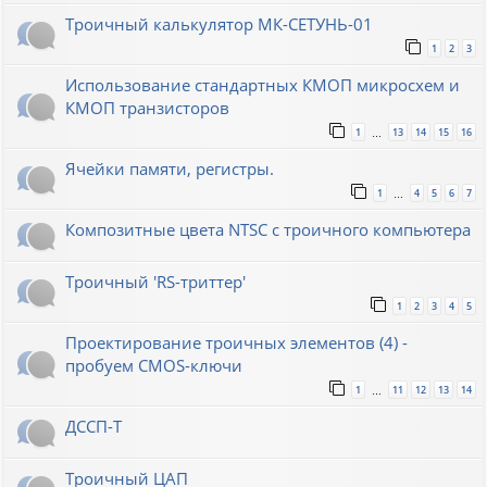
Троичный калькулятор МК-СЕТУНЬ-01
1
2
3
Использование стандартных КМОП микросхем и
КМОП транзисторов
1
13
14
15
16
…
Ячейки памяти, регистры.
1
4
5
6
7
…
Композитные цвета NTSC с троичного компьютера
Троичный 'RS-триттер'
1
2
3
4
5
Проектирование троичных элементов (4) -
пробуем CMOS-ключи
1
11
12
13
14
…
ДССП-Т
Троичный ЦАП