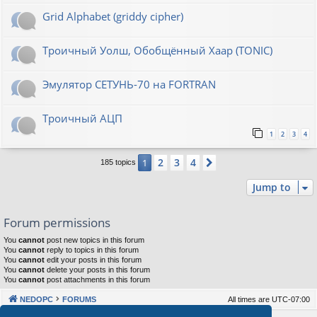
Grid Alphabet (griddy cipher)
Троичный Уолш, Обобщённый Хаар (TONIC)
Эмулятор СЕТУНЬ-70 на FORTRAN
Троичный АЦП
1
2
3
4
2
3
4
1
Next
185 topics
Jump to
Forum permissions
You
cannot
post new topics in this forum
You
cannot
reply to topics in this forum
You
cannot
edit your posts in this forum
You
cannot
delete your posts in this forum
You
cannot
post attachments in this forum
NEDOPC
FORUMS
All times are
UTC-07:00