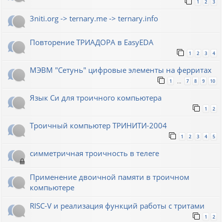
1
2
3
3niti.org -> ternary.me -> ternary.info
Повторение ТРИАДОРА в EasyEDA
1
2
3
4
МЭВМ "Сетунь" цифровые элементы на ферритах
1
7
8
9
10
…
Язык Си для троичного компьютера
1
2
Троичный компьютер ТРИНИТИ-2004
1
2
3
4
5
симметричная троичность в телеге
Применение двоичной памяти в троичном
компьютере
RISC-V и реализация функций работы с тритами
1
2