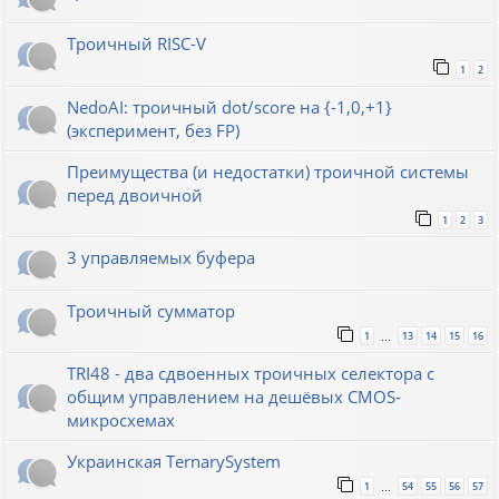
Троичный RISC-V
1
2
NedoAI: троичный dot/score на {-1,0,+1}
(эксперимент, без FP)
Преимущества (и недостатки) троичной системы
перед двоичной
1
2
3
3 управляемых буфера
Троичный сумматор
1
13
14
15
16
…
TRI48 - два сдвоенных троичных селектора с
общим управлением на дешёвых CMOS-
микросхемах
Украинская TernarySystem
1
54
55
56
57
…