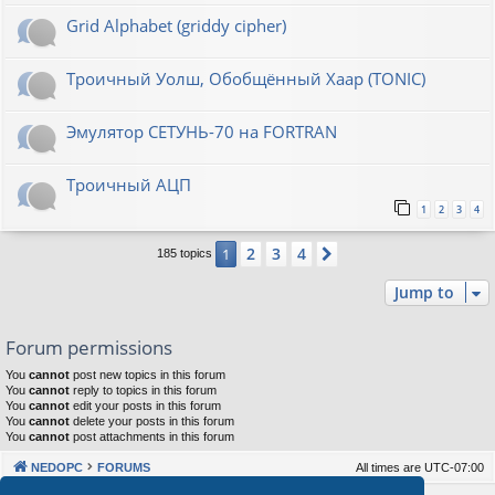
Grid Alphabet (griddy cipher)
Троичный Уолш, Обобщённый Хаар (TONIC)
Эмулятор СЕТУНЬ-70 на FORTRAN
Троичный АЦП
1
2
3
4
2
3
4
1
Next
185 topics
Jump to
Forum permissions
You
cannot
post new topics in this forum
You
cannot
reply to topics in this forum
You
cannot
edit your posts in this forum
You
cannot
delete your posts in this forum
You
cannot
post attachments in this forum
NEDOPC
FORUMS
All times are
UTC-07:00