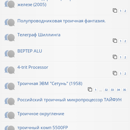
железе (2005)
1
2
Полупроводниковая троичная фантазия.
Телеграф Шиллинга
1
2
BEPTEP ALU
1
2
4-trit Processor
1
2
Троичная ЭВМ "Сетунь" (1958)
1
32
33
34
35
…
Российский троичный микропроцессор ТАЙФУН
Троичное округление
троичный комп 5500FP