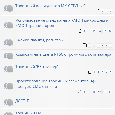
Троичный калькулятор МК-СЕТУНЬ-01
1
2
3
Использование стандартных КМОП микросхем и
КМОП транзисторов
1
13
14
15
16
…
Ячейки памяти, регистры.
1
4
5
6
7
…
Композитные цвета NTSC с троичного компьютера
Троичный 'RS-триттер'
1
2
3
4
5
Проектирование троичных элементов (4) -
пробуем CMOS-ключи
1
11
12
13
14
…
ДССП-Т
Троичный ЦАП