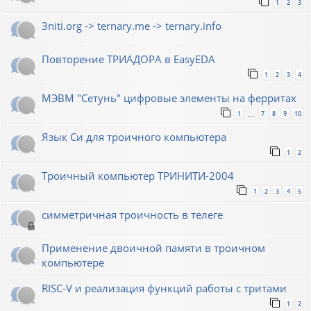
1
2
3
3niti.org -> ternary.me -> ternary.info
Повторение ТРИАДОРА в EasyEDA
1
2
3
4
МЭВМ "Сетунь" цифровые элементы на ферритах
1
7
8
9
10
…
Язык Си для троичного компьютера
1
2
Троичный компьютер ТРИНИТИ-2004
1
2
3
4
5
симметричная троичность в телеге
Применение двоичной памяти в троичном
компьютере
RISC-V и реализация функций работы с тритами
1
2