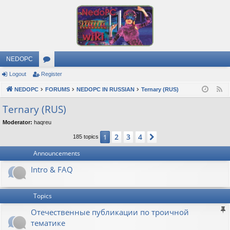
NEDOPC
Logout
Register
or
NEDOPC
u
FORUMS
NEDOPC IN RUSSIAN
Ternary (RUS)
F
e
m
Ternary (RUS)
e
s
Moderator:
haqreu
d
2
3
4
1
Next
185 topics
Announcements
Intro & FAQ
Topics
Отечественные публикации по троичной
тематике