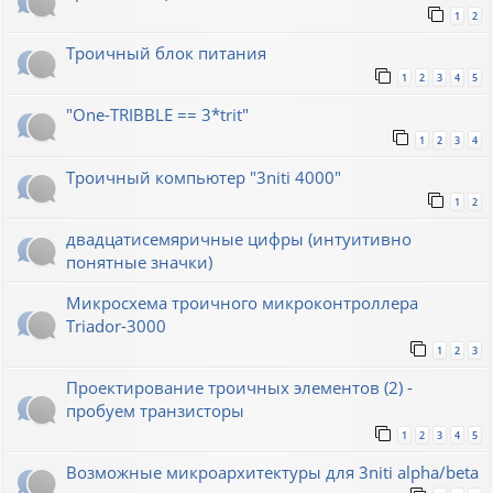
1
2
Троичный блок питания
1
2
3
4
5
"One-TRIBBLE == 3*trit"
1
2
3
4
Троичный компьютер "3niti 4000"
1
2
двадцатисемяричные цифры (интуитивно
понятные значки)
Микросхема троичного микроконтроллера
Triador-3000
1
2
3
Проектирование троичных элементов (2) -
пробуем транзисторы
1
2
3
4
5
Возможные микроархитектуры для 3niti alpha/beta