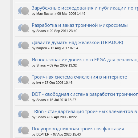
Зарубежные исследования и публикации по т
by
Mac Buster
»
09 Mar 2006 14:49
Разработка и заказ троичной микросхемы
by
Shaos
»
29 Sep 2011 23:40
Давайте думать над железкой (TRIADOR)
by
haqreu
»
13 Aug 2017 07:54
Использование двоичного FPGA для реализац
by
Shaos
»
09 Apr 2009 13:32
Троичная система счисления в интернете
by
kvt
»
17 Oct 2006 10:46
DDT - свободная система разработки троичног
by
Shaos
»
15 Jul 2010 18:27
TRInn - стандартизация троичных элементов в 
by
Shaos
»
02 Apr 2005 10:22
Полупроводниковая троичная фантазия.
by
BEPTEP
»
07 Aug 2026 15:43