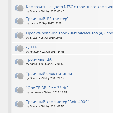
Композитные цвета NTSC с троичного компью
by
Shaos
»
30 May 2025 03:40
Троичный 'RS-триттер'
by
Lavr
»
20 Sep 2017 17:27
Проектирование троичных элементов (4) - п
by
Shaos
»
05 Jul 2010 19:03
ДССП-Т
by
ignat99
»
02 Jan 2017 14:55
Троичный ЦАП
by
haqreu
»
09 Oct 2017 01:55
Троичный блок питания
by
Shaos
»
29 May 2005 21:12
"One-TRIBBLE == 3*trit"
by
petrenko
»
09 Nov 2012 14:15
Троичный компьютер "3niti 4000"
by
Shaos
»
08 May 2024 02:56