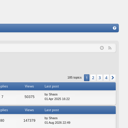
FA
Q
F
e
e
d
2
3
4
1
Next
185 topics
plies
Views
Last post
by
Shaos
7
50375
01 Apr 2025 16:22
plies
Views
Last post
by
Shaos
80
147379
01 Aug 2026 22:49