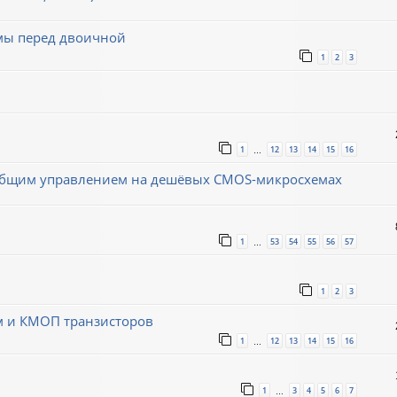
емы перед двоичной
1
2
3
1
12
13
14
15
16
…
с общим управлением на дешёвых CMOS-микросхемах
1
53
54
55
56
57
…
1
2
3
м и КМОП транзисторов
1
12
13
14
15
16
…
1
3
4
5
6
7
…