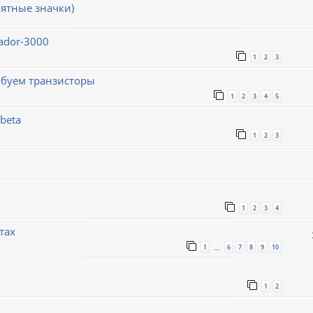
ятные значки)
ador-3000
1
2
3
обуем транзисторы
1
2
3
4
5
beta
1
2
3
1
2
3
4
тах
1
6
7
8
9
10
…
1
2