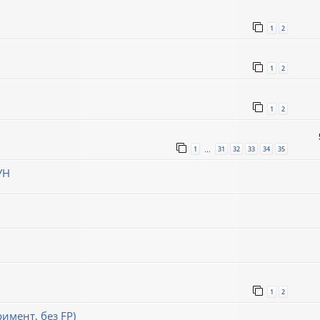
1
2
1
2
1
2
1
31
32
33
34
35
…
УН
1
2
римент, без FP)