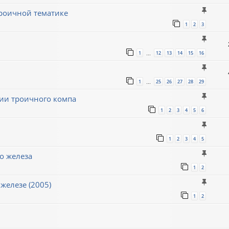
роичной тематике
1
2
3
1
12
13
14
15
16
…
1
25
26
27
28
29
…
ии троичного компа
1
2
3
4
5
6
1
2
3
4
5
о железа
1
2
железе (2005)
1
2