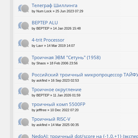
Телеграф Шиллинга
by
Num Lock
»
25 Jun 2023 07:29
BEPTEP ALU
by
BEPTEP
»
14 Jan 2026 15:48
4-trit Processor
by
Lavr
»
14 Mar 2019 14:07
Троичная ЭВМ "Сетунь" (1958)
by
Shaos
»
18 Feb 2006 23:56
Российский троичный микропроцессор ТАЙФ
by
askfind
»
16 Sep 2023 02:53
Троичное округление
by
BEPTEP
»
11 Jan 2026 01:59
троичный комп 5500FP
by
jefffree
»
10 Dec 2022 07:20
Троичный RISC-V
by
askfind
»
14 Mar 2025 00:35
NedoAI: троичный dot/score на {-1,0,+1} (экспе