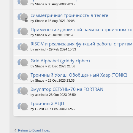
by
Shaos
»
30 Aug 2008 20:35
симметричная троичность в телеге
by
Shaos
»
15 Aug 2021 20:08
Применение двоичной памяти в троичном к
by
Shaos
»
28 Jul 2010 20:57
RISC-V и реализация функций работы с тритам
by
askfind
»
29 Feb 2024 15:33
Grid Alphabet (griddy cipher)
by
Shaos
»
26 Dec 2023 21:56
Троичный Уолш, Обобщённый Хаар (TONIC)
by
Shaos
»
23 Oct 2023 23:35
Эмулятор СЕТУНЬ-70 на FORTRAN
by
askfind
»
26 Oct 2023 05:50
Троичный АЦП
by
Guest
»
07 Feb 2006 06:56
Return to Board Index