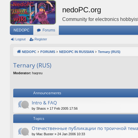
nedoPC.org
Community for electronics hobbyist
NEDOPC
Forums
Logout
Register
NEDOPC
FORUMS
NEDOPC IN RUSSIAN
Ternary (RUS)
Ternary (RUS)
Moderator:
haqreu
Announcements
Intro & FAQ
by
Shaos
»
17 Feb 2005 17:56
Topics
Отечественные публикации по троичной тем
by
Mac Buster
»
24 Jan 2006 10:33