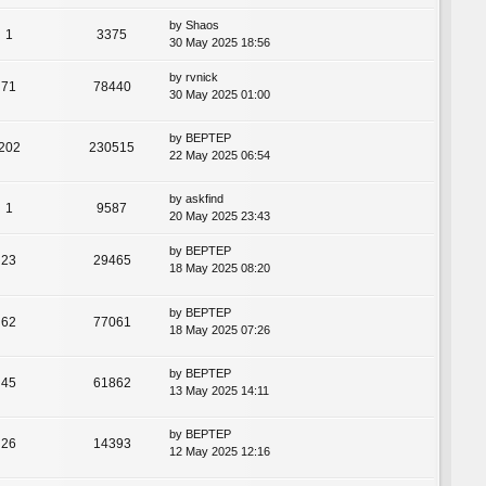
by
Shaos
1
3375
30 May 2025 18:56
by
rvnick
71
78440
30 May 2025 01:00
by
BEPTEP
202
230515
22 May 2025 06:54
by
askfind
1
9587
20 May 2025 23:43
by
BEPTEP
23
29465
18 May 2025 08:20
by
BEPTEP
62
77061
18 May 2025 07:26
by
BEPTEP
45
61862
13 May 2025 14:11
by
BEPTEP
26
14393
12 May 2025 12:16