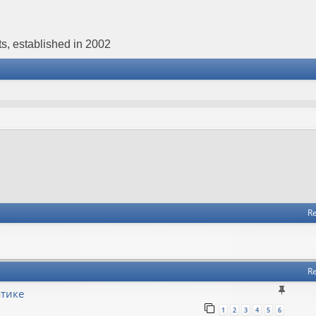
s, established in 2002
Re
Re
атике
1
2
3
4
5
6