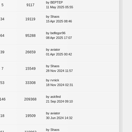
by
BEPTEP
5
9117
11 May 2025 05:55
by
Shaos
34
19119
15 Apr 2025 08:46
by
belfegor96
64
95288
08 Apr 2025 17:07
by
aviator
39
26659
01 Apr 2025 00:42
by
Shaos
7
15549
28 Nov 2024 11:57
by
rvnick
53
33308
18 Nov 2024 02:31
by
askfind
146
209368
21 Sep 2024 09:10
by
aviator
18
19509
30 Jun 2024 14:32
by
Shaos