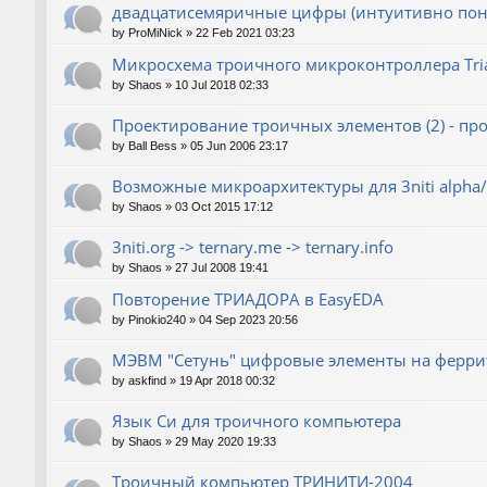
двадцатисемяричные цифры (интуитивно пон
by
ProMiNick
»
22 Feb 2021 03:23
Микросхема троичного микроконтроллера Tri
by
Shaos
»
10 Jul 2018 02:33
Проектирование троичных элементов (2) - пр
by
Ball Bess
»
05 Jun 2006 23:17
Возможные микроархитектуры для 3niti alpha/
by
Shaos
»
03 Oct 2015 17:12
3niti.org -> ternary.me -> ternary.info
by
Shaos
»
27 Jul 2008 19:41
Повторение ТРИАДОРА в EasyEDA
by
Pinokio240
»
04 Sep 2023 20:56
МЭВМ "Сетунь" цифровые элементы на ферри
by
askfind
»
19 Apr 2018 00:32
Язык Си для троичного компьютера
by
Shaos
»
29 May 2020 19:33
Троичный компьютер ТРИНИТИ-2004