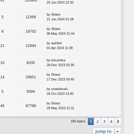
61
110963
25 Jun 2024 22:30
by
Shaos
5
11369
21 Jun 2024 01:28
by
Shaos
8
18702
08 May 2024 21:44
by
askfind
21
12894
01 Apr 2024 11:38
by
imsushka
10
8335
28 Dec 2023 02:30
by
Shaos
14
29651
17 Dec 2023 00:40
by
smaslovski
5
9394
26 Oct 2023 13:40
by
Shaos
46
87780
28 May 2023 21:11
2
3
4
1
Next
185 topics
Jump to