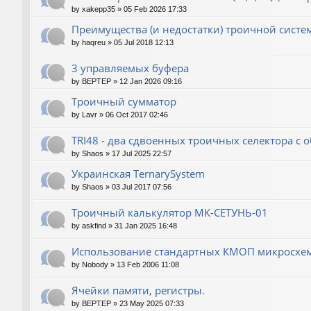
by
xakepp35
»
05 Feb 2026 17:33
Преимущества (и недостатки) троичной сист
by
haqreu
»
05 Jul 2018 12:13
3 управляемых буфера
by
BEPTEP
»
12 Jan 2026 09:16
Троичный сумматор
by
Lavr
»
06 Oct 2017 02:46
TRI48 - два сдвоенных троичных селектора 
by
Shaos
»
17 Jul 2025 22:57
Украинская TernarySystem
by
Shaos
»
03 Jul 2017 07:56
Троичный калькулятор МК-СЕТУНЬ-01
by
askfind
»
31 Jan 2025 16:48
Использование стандартных КМОП микросхе
by
Nobody
»
13 Feb 2006 11:08
Ячейки памяти, регистры.
by
BEPTEP
»
23 May 2025 07:33