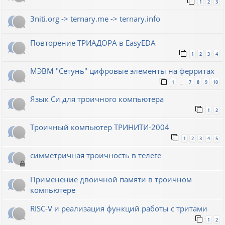
1
2
3
3niti.org -> ternary.me -> ternary.info
Повторение ТРИАДОРА в EasyEDA
1
2
3
4
МЭВМ "Сетунь" цифровые элементы на ферритах
1
7
8
9
10
…
Язык Си для троичного компьютера
1
2
Троичный компьютер ТРИНИТИ-2004
1
2
3
4
5
симметричная троичность в телеге
Применение двоичной памяти в троичном
компьютере
RISC-V и реализация функций работы с тритами
1
2