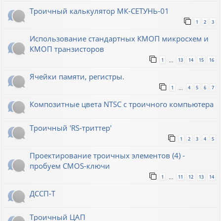
Троичный калькулятор МК-СЕТУНЬ-01
1
2
3
Использование стандартных КМОП микросхем и
КМОП транзисторов
1
13
14
15
16
…
Ячейки памяти, регистры.
1
4
5
6
7
…
Композитные цвета NTSC с троичного компьютера
Троичный 'RS-триттер'
1
2
3
4
5
Проектирование троичных элементов (4) -
пробуем CMOS-ключи
1
11
12
13
14
…
ДССП-Т
Троичный ЦАП