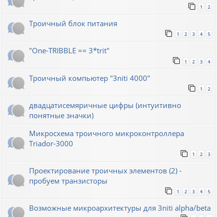
1
2
Троичный блок питания
1
2
3
4
5
"One-TRIBBLE == 3*trit"
1
2
3
4
Троичный компьютер "3niti 4000"
1
2
двадцатисемяричные цифры (интуитивно
понятные значки)
Микросхема троичного микроконтроллера
Triador-3000
1
2
3
Проектирование троичных элементов (2) -
пробуем транзисторы
1
2
3
4
5
Возможные микроархитектуры для 3niti alpha/beta