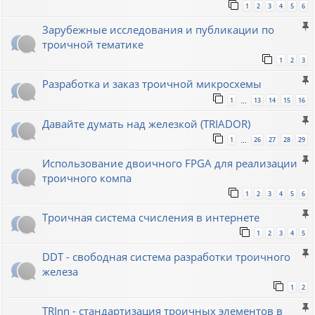
1
2
3
4
5
6
Зарубежные исследования и публикации по
троичной тематике
1
2
3
Разработка и заказ троичной микросхемы
1
13
14
15
16
…
Давайте думать над железкой (TRIADOR)
1
26
27
28
29
…
Использование двоичного FPGA для реализации
троичного компа
1
2
3
4
5
6
Троичная система счисления в интернете
1
2
3
4
5
DDT - свободная система разработки троичного
железа
1
2
TRInn - стандартизация троичных элементов в