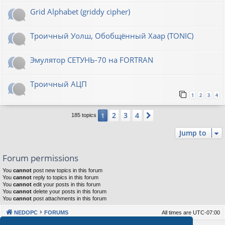
Grid Alphabet (griddy cipher)
Троичный Уолш, Обобщённый Хаар (TONIC)
Эмулятор СЕТУНЬ-70 на FORTRAN
Троичный АЦП
1
2
3
4
2
3
4
1
Next
185 topics
Jump to
Forum permissions
You
cannot
post new topics in this forum
You
cannot
reply to topics in this forum
You
cannot
edit your posts in this forum
You
cannot
delete your posts in this forum
You
cannot
post attachments in this forum
NEDOPC
FORUMS
All times are
UTC-07:00