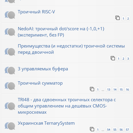
Троичный RISC-V
1
2
NedoAI: троичный dot/score на {-1,0,+1}
(эксперимент, без FP)
Преимущества (и недостатки) троичной системы
перед двоичной
1
2
3
3 управляемых буфера
Троичный сумматор
1
13
14
15
16
…
TRI48 - два сдвоенных троичных селектора с
общим управлением на дешёвых CMOS-
микросхемах
Украинская TernarySystem
1
54
55
56
57
…