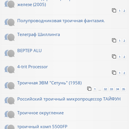
железе (2005)
1
2
Полупроводниковая троичная фантазия.
Телеграф Шиллинга
1
2
BEPTEP ALU
1
2
4-trit Processor
1
2
Троичная ЭВМ "Сетунь" (1958)
1
32
33
34
35
…
Российский троичный микропроцессор ТАЙФУН
Троичное округление
троичный комп 5500FP