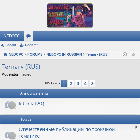
NEDOPC
Logout
Register
or
NEDOPC
u
FORUMS
NEDOPC IN RUSSIAN
Ternary (RUS)
F
e
m
Ternary (RUS)
e
s
Moderator:
haqreu
d
2
3
4
1
Next
185 topics
Announcements
Intro & FAQ
Topics
Отечественные публикации по троичной
тематике