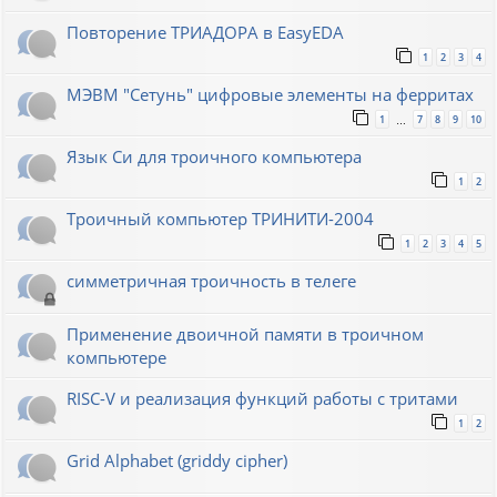
Повторение ТРИАДОРА в EasyEDA
1
2
3
4
МЭВМ "Сетунь" цифровые элементы на ферритах
1
7
8
9
10
…
Язык Си для троичного компьютера
1
2
Троичный компьютер ТРИНИТИ-2004
1
2
3
4
5
симметричная троичность в телеге
Применение двоичной памяти в троичном
компьютере
RISC-V и реализация функций работы с тритами
1
2
Grid Alphabet (griddy cipher)