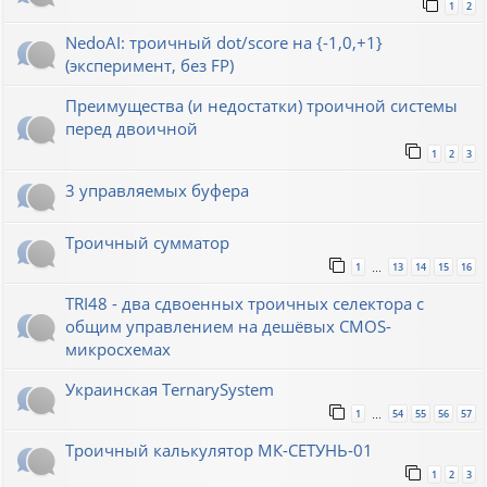
1
2
NedoAI: троичный dot/score на {-1,0,+1}
(эксперимент, без FP)
Преимущества (и недостатки) троичной системы
перед двоичной
1
2
3
3 управляемых буфера
Троичный сумматор
1
13
14
15
16
…
TRI48 - два сдвоенных троичных селектора с
общим управлением на дешёвых CMOS-
микросхемах
Украинская TernarySystem
1
54
55
56
57
…
Троичный калькулятор МК-СЕТУНЬ-01
1
2
3