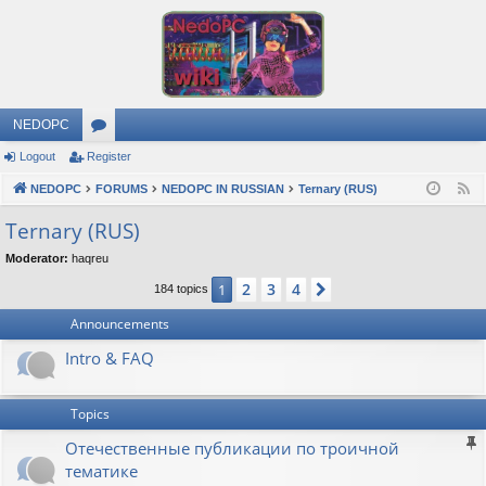
NEDOPC
Logout
Register
or
NEDOPC
u
FORUMS
NEDOPC IN RUSSIAN
Ternary (RUS)
F
e
m
Ternary (RUS)
e
s
Moderator:
haqreu
d
2
3
4
1
Next
184 topics
Announcements
Intro & FAQ
Topics
Отечественные публикации по троичной
тематике