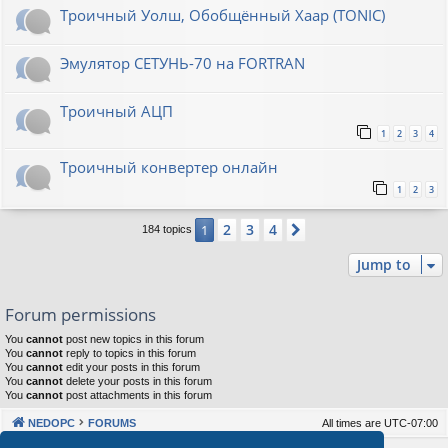
Троичный Уолш, Обобщённый Хаар (TONIC)
Эмулятор СЕТУНЬ-70 на FORTRAN
Троичный АЦП
1
2
3
4
Троичный конвертер онлайн
1
2
3
2
3
4
1
Next
184 topics
Jump to
Forum permissions
You
cannot
post new topics in this forum
You
cannot
reply to topics in this forum
You
cannot
edit your posts in this forum
You
cannot
delete your posts in this forum
You
cannot
post attachments in this forum
NEDOPC
FORUMS
All times are
UTC-07:00