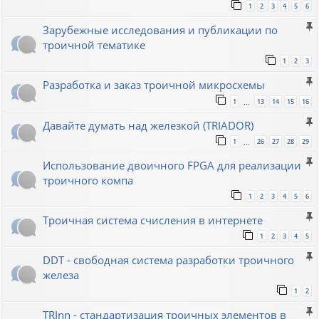
1
2
3
4
5
6
Зарубежные исследования и публикации по
троичной тематике
1
2
3
Разработка и заказ троичной микросхемы
1
13
14
15
16
…
Давайте думать над железкой (TRIADOR)
1
26
27
28
29
…
Использование двоичного FPGA для реализации
троичного компа
1
2
3
4
5
6
Троичная система счисления в интернете
1
2
3
4
5
DDT - свободная система разработки троичного
железа
1
2
TRInn - стандартизация троичных элементов в