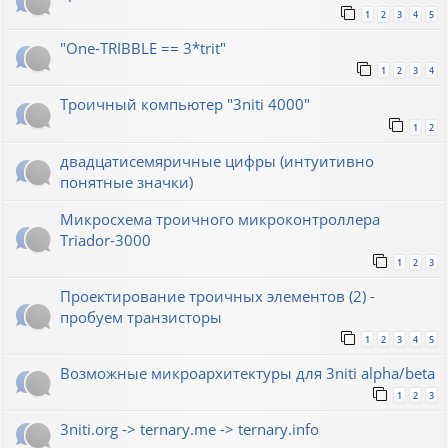
1
2
3
4
5
"One-TRIBBLE == 3*trit"
1
2
3
4
Троичный компьютер "3niti 4000"
1
2
двадцатисемяричные цифры (интуитивно
понятные значки)
Микросхема троичного микроконтроллера
Triador-3000
1
2
3
Проектирование троичных элементов (2) -
пробуем транзисторы
1
2
3
4
5
Возможные микроархитектуры для 3niti alpha/beta
1
2
3
3niti.org -> ternary.me -> ternary.info