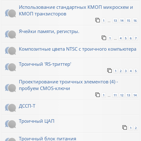
Использование стандартных КМОП микросхем и
КМОП транзисторов
1
13
14
15
16
…
Ячейки памяти, регистры.
1
4
5
6
7
…
Композитные цвета NTSC с троичного компьютера
Троичный 'RS-триттер'
1
2
3
4
5
Проектирование троичных элементов (4) -
пробуем CMOS-ключи
1
11
12
13
14
…
ДССП-Т
Троичный ЦАП
1
2
Троичный блок питания