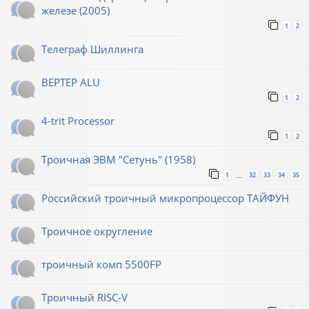
железе (2005)
1
2
Телеграф Шиллинга
BEPTEP ALU
1
2
4-trit Processor
1
2
Троичная ЭВМ "Сетунь" (1958)
1
32
33
34
35
…
Российский троичный микропроцессор ТАЙФУН
Троичное округление
троичный комп 5500FP
Троичный RISC-V