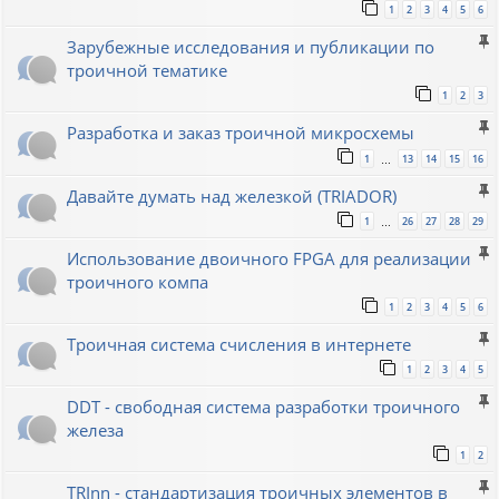
1
2
3
4
5
6
Зарубежные исследования и публикации по
троичной тематике
1
2
3
Разработка и заказ троичной микросхемы
1
13
14
15
16
…
Давайте думать над железкой (TRIADOR)
1
26
27
28
29
…
Использование двоичного FPGA для реализации
троичного компа
1
2
3
4
5
6
Троичная система счисления в интернете
1
2
3
4
5
DDT - свободная система разработки троичного
железа
1
2
TRInn - стандартизация троичных элементов в