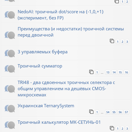
1
2
NedoAI: троичный dot/score на {-1,0,+1}
(эксперимент, без FP)
Преимущества (и недостатки) троичной системы
перед двоичной
1
2
3
3 управляемых буфера
Троичный сумматор
1
13
14
15
16
…
TRI48 - два сдвоенных троичных селектора с
общим управлением на дешёвых CMOS-
микросхемах
Украинская TernarySystem
1
54
55
56
57
…
Троичный калькулятор МК-СЕТУНЬ-01
1
2
3