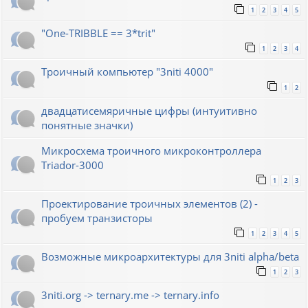
1
2
3
4
5
"One-TRIBBLE == 3*trit"
1
2
3
4
Троичный компьютер "3niti 4000"
1
2
двадцатисемяричные цифры (интуитивно
понятные значки)
Микросхема троичного микроконтроллера
Triador-3000
1
2
3
Проектирование троичных элементов (2) -
пробуем транзисторы
1
2
3
4
5
Возможные микроархитектуры для 3niti alpha/beta
1
2
3
3niti.org -> ternary.me -> ternary.info