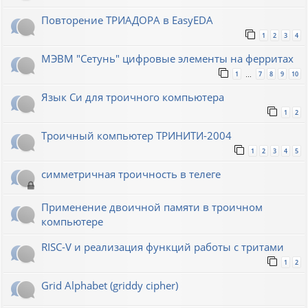
Повторение ТРИАДОРА в EasyEDA
1
2
3
4
МЭВМ "Сетунь" цифровые элементы на ферритах
1
7
8
9
10
…
Язык Си для троичного компьютера
1
2
Троичный компьютер ТРИНИТИ-2004
1
2
3
4
5
симметричная троичность в телеге
Применение двоичной памяти в троичном
компьютере
RISC-V и реализация функций работы с тритами
1
2
Grid Alphabet (griddy cipher)