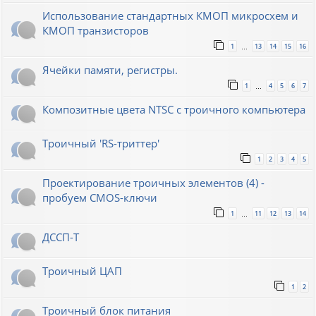
Использование стандартных КМОП микросхем и
КМОП транзисторов
1
13
14
15
16
…
Ячейки памяти, регистры.
1
4
5
6
7
…
Композитные цвета NTSC с троичного компьютера
Троичный 'RS-триттер'
1
2
3
4
5
Проектирование троичных элементов (4) -
пробуем CMOS-ключи
1
11
12
13
14
…
ДССП-Т
Троичный ЦАП
1
2
Троичный блок питания