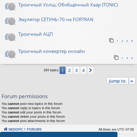
Троичный Уолш, Обобщённый Хаар (TONIC)
Эмулятор СЕТУНЬ-70 на FORTRAN
Троичный АЦП
1
2
3
4
Троичный конвертер онлайн
1
2
3
2
3
4
1
Next
184 topics
Jump to
Forum permissions
You
cannot
post new topics in this forum
You
cannot
reply to topics in this forum
You
cannot
edit your posts in this forum
You
cannot
delete your posts in this forum
You
cannot
post attachments in this forum
NEDOPC
FORUMS
All times are
UTC-07:00