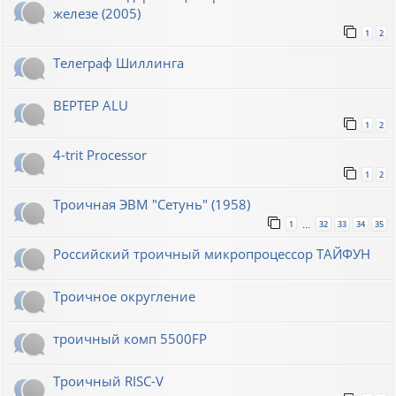
железе (2005)
1
2
Телеграф Шиллинга
BEPTEP ALU
1
2
4-trit Processor
1
2
Троичная ЭВМ "Сетунь" (1958)
1
32
33
34
35
…
Российский троичный микропроцессор ТАЙФУН
Троичное округление
троичный комп 5500FP
Троичный RISC-V