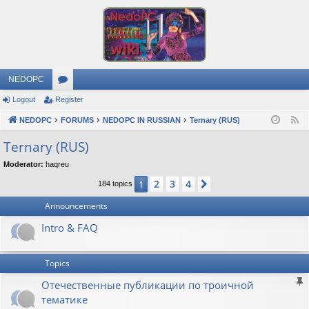
NEDOPC
Logout
Register
or
NEDOPC
u
FORUMS
NEDOPC IN RUSSIAN
Ternary (RUS)
F
e
m
Ternary (RUS)
e
s
Moderator:
haqreu
d
2
3
4
1
Next
184 topics
Announcements
Intro & FAQ
Topics
Отечественные публикации по троичной
тематике