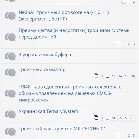
1
2
NedoAI: троичный dot/score на {-1,0,+1}
(эксперимент, без FP)
Преимущества (и недостатки) троичной системы
перед двоичной
1
2
3
3 управляемых буфера
Троичный сумматор
1
13
14
15
16
…
TRI48 - два сдвоенных троичных селектора с
общим управлением на дешёвых CMOS-
микросхемах
Украинская TernarySystem
1
54
55
56
57
…
Троичный калькулятор МК-СЕТУНЬ-01
1
2
3