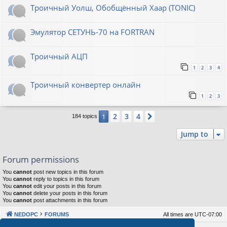
Троичный Уолш, Обобщённый Хаар (TONIC)
Эмулятор СЕТУНЬ-70 на FORTRAN
Троичный АЦП
1
2
3
4
Троичный конвертер онлайн
1
2
3
2
3
4
1
Next
184 topics
Jump to
Forum permissions
You
cannot
post new topics in this forum
You
cannot
reply to topics in this forum
You
cannot
edit your posts in this forum
You
cannot
delete your posts in this forum
You
cannot
post attachments in this forum
NEDOPC
FORUMS
All times are
UTC-07:00