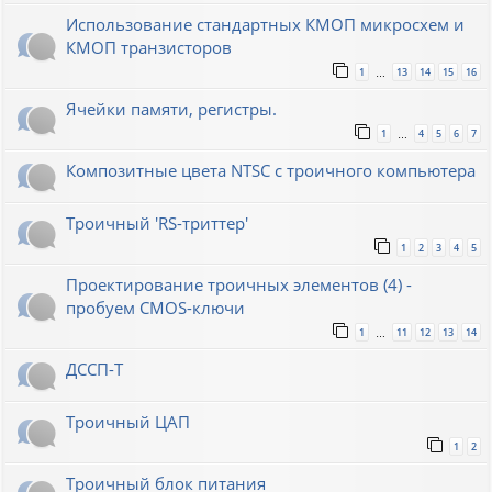
Использование стандартных КМОП микросхем и
КМОП транзисторов
1
13
14
15
16
…
Ячейки памяти, регистры.
1
4
5
6
7
…
Композитные цвета NTSC с троичного компьютера
Троичный 'RS-триттер'
1
2
3
4
5
Проектирование троичных элементов (4) -
пробуем CMOS-ключи
1
11
12
13
14
…
ДССП-Т
Троичный ЦАП
1
2
Троичный блок питания