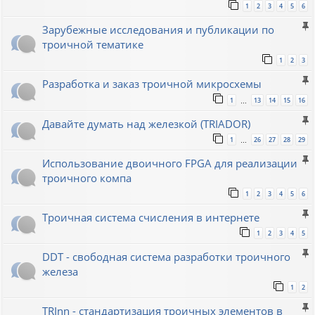
1
2
3
4
5
6
Зарубежные исследования и публикации по
троичной тематике
1
2
3
Разработка и заказ троичной микросхемы
1
13
14
15
16
…
Давайте думать над железкой (TRIADOR)
1
26
27
28
29
…
Использование двоичного FPGA для реализации
троичного компа
1
2
3
4
5
6
Троичная система счисления в интернете
1
2
3
4
5
DDT - свободная система разработки троичного
железа
1
2
TRInn - стандартизация троичных элементов в