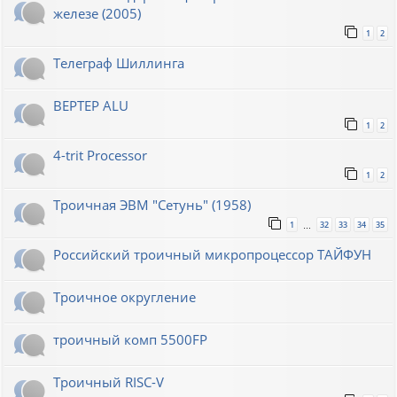
железе (2005)
1
2
Телеграф Шиллинга
BEPTEP ALU
1
2
4-trit Processor
1
2
Троичная ЭВМ "Сетунь" (1958)
1
32
33
34
35
…
Российский троичный микропроцессор ТАЙФУН
Троичное округление
троичный комп 5500FP
Троичный RISC-V