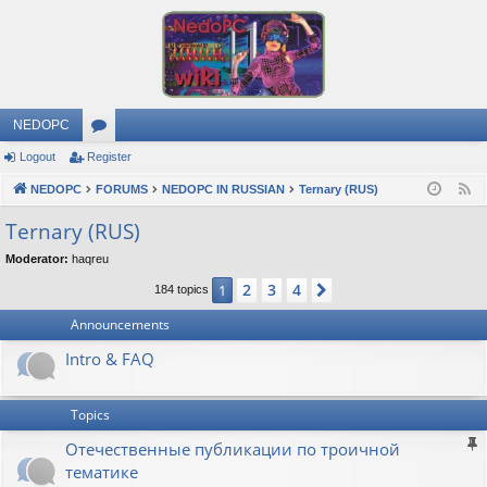
NEDOPC
Logout
Register
or
NEDOPC
u
FORUMS
NEDOPC IN RUSSIAN
Ternary (RUS)
F
e
m
Ternary (RUS)
e
s
Moderator:
haqreu
d
2
3
4
1
Next
184 topics
Announcements
Intro & FAQ
Topics
Отечественные публикации по троичной
тематике