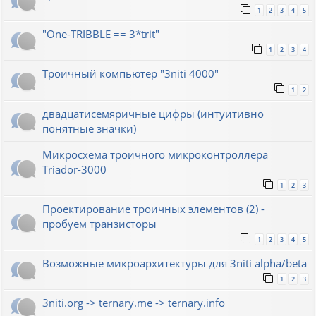
1
2
3
4
5
"One-TRIBBLE == 3*trit"
1
2
3
4
Троичный компьютер "3niti 4000"
1
2
двадцатисемяричные цифры (интуитивно
понятные значки)
Микросхема троичного микроконтроллера
Triador-3000
1
2
3
Проектирование троичных элементов (2) -
пробуем транзисторы
1
2
3
4
5
Возможные микроархитектуры для 3niti alpha/beta
1
2
3
3niti.org -> ternary.me -> ternary.info