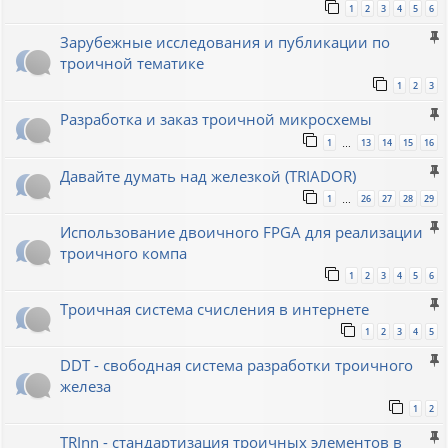
1
2
3
4
5
6
Зарубежные исследования и публикации по
троичной тематике
1
2
3
Разработка и заказ троичной микросхемы
1
13
14
15
16
…
Давайте думать над железкой (TRIADOR)
1
26
27
28
29
…
Использование двоичного FPGA для реализации
троичного компа
1
2
3
4
5
6
Троичная система счисления в интернете
1
2
3
4
5
DDT - свободная система разработки троичного
железа
1
2
TRInn - стандартизация троичных элементов в