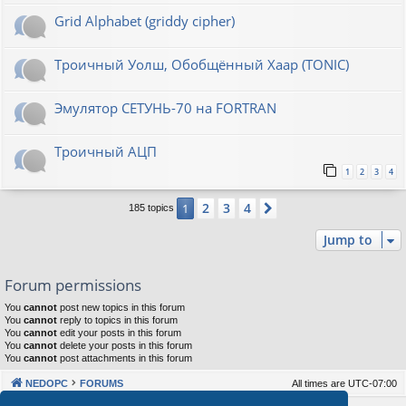
Grid Alphabet (griddy cipher)
Троичный Уолш, Обобщённый Хаар (TONIC)
Эмулятор СЕТУНЬ-70 на FORTRAN
Троичный АЦП
1
2
3
4
2
3
4
1
Next
185 topics
Jump to
Forum permissions
You
cannot
post new topics in this forum
You
cannot
reply to topics in this forum
You
cannot
edit your posts in this forum
You
cannot
delete your posts in this forum
You
cannot
post attachments in this forum
NEDOPC
FORUMS
All times are
UTC-07:00