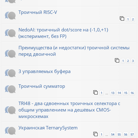
Троичный RISC-V
1
2
NedoAI: троичный dot/score на {-1,0,+1}
(эксперимент, без FP)
Преимущества (и недостатки) троичной системы
перед двоичной
1
2
3
3 управляемых буфера
Троичный сумматор
1
13
14
15
16
…
TRI48 - два сдвоенных троичных селектора с
общим управлением на дешёвых CMOS-
микросхемах
Украинская TernarySystem
1
54
55
56
57
…