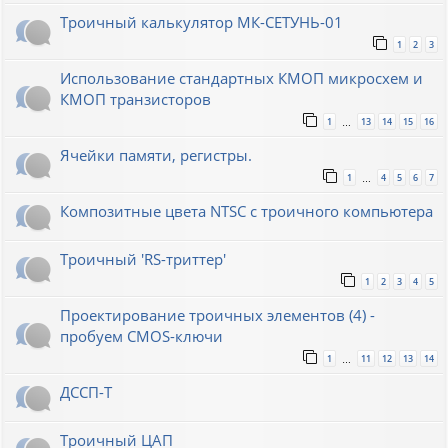
Троичный калькулятор МК-СЕТУНЬ-01
1
2
3
Использование стандартных КМОП микросхем и
КМОП транзисторов
1
13
14
15
16
…
Ячейки памяти, регистры.
1
4
5
6
7
…
Композитные цвета NTSC с троичного компьютера
Троичный 'RS-триттер'
1
2
3
4
5
Проектирование троичных элементов (4) -
пробуем CMOS-ключи
1
11
12
13
14
…
ДССП-Т
Троичный ЦАП