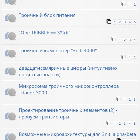
1
2
Троичный блок питания
1
2
3
4
5
"One-TRIBBLE == 3*trit"
1
2
3
4
Троичный компьютер "3niti 4000"
1
2
двадцатисемяричные цифры (интуитивно
понятные значки)
Микросхема троичного микроконтроллера
Triador-3000
1
2
3
Проектирование троичных элементов (2) -
пробуем транзисторы
1
2
3
4
5
Возможные микроархитектуры для 3niti alpha/beta