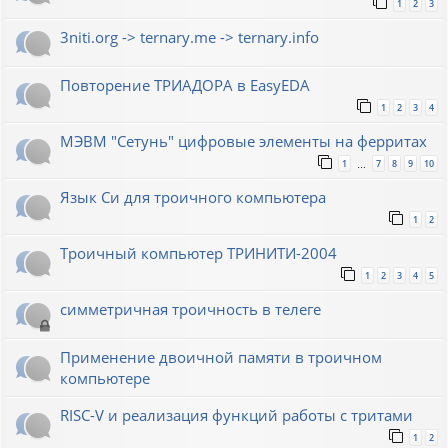
1
2
3
3niti.org -> ternary.me -> ternary.info
Повторение ТРИАДОРА в EasyEDA
1
2
3
4
МЭВМ "Сетунь" цифровые элементы на ферритах
1
7
8
9
10
…
Язык Си для троичного компьютера
1
2
Троичный компьютер ТРИНИТИ-2004
1
2
3
4
5
симметричная троичность в телеге
Применение двоичной памяти в троичном
компьютере
RISC-V и реализация функций работы с тритами
1
2