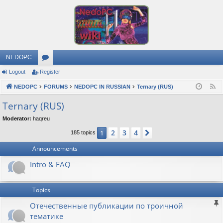
NEDOPC
Logout
Register
or
NEDOPC
u
FORUMS
NEDOPC IN RUSSIAN
Ternary (RUS)
F
e
m
Ternary (RUS)
e
s
Moderator:
haqreu
d
2
3
4
1
Next
185 topics
Announcements
Intro & FAQ
Topics
Отечественные публикации по троичной
тематике