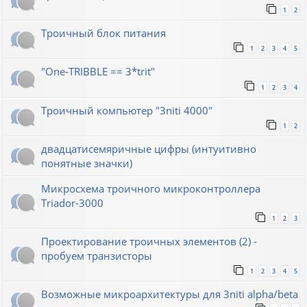
1
2
Троичный блок питания
1
2
3
4
5
"One-TRIBBLE == 3*trit"
1
2
3
4
Троичный компьютер "3niti 4000"
1
2
двадцатисемяричные цифры (интуитивно
понятные значки)
Микросхема троичного микроконтроллера
Triador-3000
1
2
3
Проектирование троичных элементов (2) -
пробуем транзисторы
1
2
3
4
5
Возможные микроархитектуры для 3niti alpha/beta