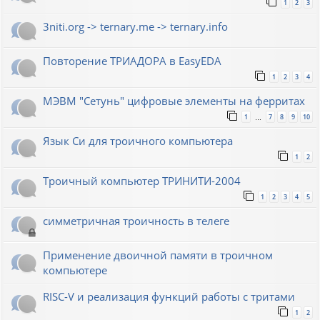
1
2
3
3niti.org -> ternary.me -> ternary.info
Повторение ТРИАДОРА в EasyEDA
1
2
3
4
МЭВМ "Сетунь" цифровые элементы на ферритах
1
7
8
9
10
…
Язык Си для троичного компьютера
1
2
Троичный компьютер ТРИНИТИ-2004
1
2
3
4
5
симметричная троичность в телеге
Применение двоичной памяти в троичном
компьютере
RISC-V и реализация функций работы с тритами
1
2