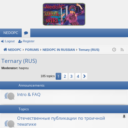
NEDOPC
Logout
Register
or
NEDOPC
u
FORUMS
NEDOPC IN RUSSIAN
Ternary (RUS)
F
e
m
Ternary (RUS)
e
s
Moderator:
haqreu
d
2
3
4
1
Next
185 topics
Announcements
Intro & FAQ
Topics
Отечественные публикации по троичной
тематике