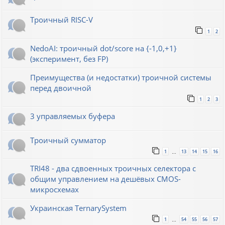
Троичный RISC-V
1
2
NedoAI: троичный dot/score на {-1,0,+1}
(эксперимент, без FP)
Преимущества (и недостатки) троичной системы
перед двоичной
1
2
3
3 управляемых буфера
Троичный сумматор
1
13
14
15
16
…
TRI48 - два сдвоенных троичных селектора с
общим управлением на дешёвых CMOS-
микросхемах
Украинская TernarySystem
1
54
55
56
57
…