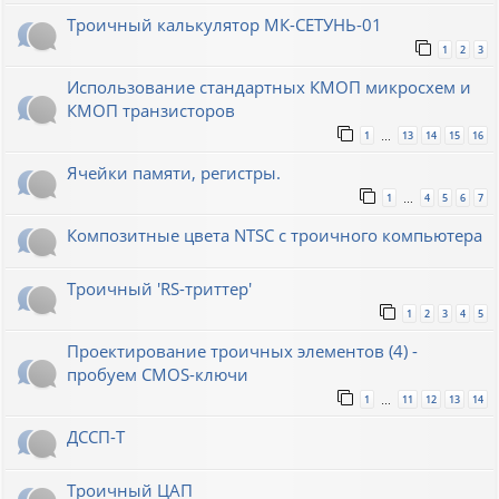
Троичный калькулятор МК-СЕТУНЬ-01
1
2
3
Использование стандартных КМОП микросхем и
КМОП транзисторов
1
13
14
15
16
…
Ячейки памяти, регистры.
1
4
5
6
7
…
Композитные цвета NTSC с троичного компьютера
Троичный 'RS-триттер'
1
2
3
4
5
Проектирование троичных элементов (4) -
пробуем CMOS-ключи
1
11
12
13
14
…
ДССП-Т
Троичный ЦАП