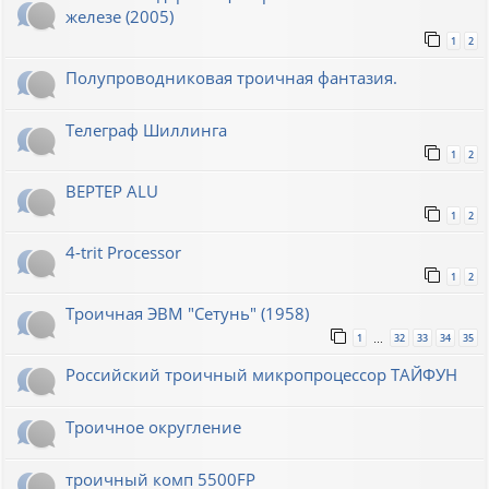
железе (2005)
1
2
Полупроводниковая троичная фантазия.
Телеграф Шиллинга
1
2
BEPTEP ALU
1
2
4-trit Processor
1
2
Троичная ЭВМ "Сетунь" (1958)
1
32
33
34
35
…
Российский троичный микропроцессор ТАЙФУН
Троичное округление
троичный комп 5500FP