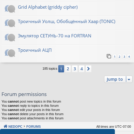
Grid Alphabet (griddy cipher)
Троичный Уолш, Обобщённый Хаар (TONIC)
Эмулятор СЕТУНЬ-70 на FORTRAN
Троичный АЦП
1
2
3
4
2
3
4
1
Next
185 topics
Jump to
Forum permissions
You
cannot
post new topics in this forum
You
cannot
reply to topics in this forum
You
cannot
edit your posts in this forum
You
cannot
delete your posts in this forum
You
cannot
post attachments in this forum
NEDOPC
FORUMS
All times are
UTC-07:00