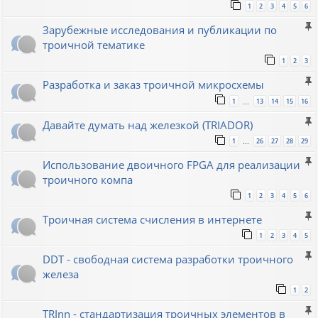
1
2
3
4
5
6
Зарубежные исследования и публикации по
троичной тематике
1
2
3
Разработка и заказ троичной микросхемы
1
13
14
15
16
…
Давайте думать над железкой (TRIADOR)
1
26
27
28
29
…
Использование двоичного FPGA для реализации
троичного компа
1
2
3
4
5
6
Троичная система счисления в интернете
1
2
3
4
5
DDT - свободная система разработки троичного
железа
1
2
TRInn - стандартизация троичных элементов в