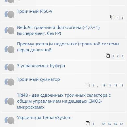
Троичный RISC-V
1
2
NedoAI: троичный dot/score на {-1,0,+1}
(эксперимент, без FP)
Преимущества (и недостатки) троичной системы
перед двоичной
1
2
3
3 управляемых буфера
Троичный сумматор
1
13
14
15
16
…
TRI48 - два сдвоенных троичных селектора с
общим управлением на дешёвых CMOS-
микросхемах
Украинская TernarySystem
1
54
55
56
57
…