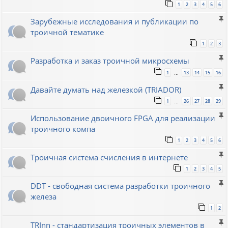
1
2
3
4
5
6
Зарубежные исследования и публикации по
троичной тематике
1
2
3
Разработка и заказ троичной микросхемы
1
13
14
15
16
…
Давайте думать над железкой (TRIADOR)
1
26
27
28
29
…
Использование двоичного FPGA для реализации
троичного компа
1
2
3
4
5
6
Троичная система счисления в интернете
1
2
3
4
5
DDT - свободная система разработки троичного
железа
1
2
TRInn - стандартизация троичных элементов в