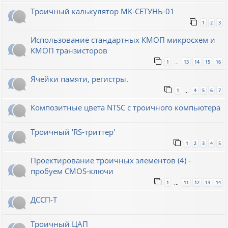
Троичный калькулятор МК-СЕТУНЬ-01
1
2
3
Использование стандартных КМОП микросхем и
КМОП транзисторов
1
13
14
15
16
…
Ячейки памяти, регистры.
1
4
5
6
7
…
Композитные цвета NTSC с троичного компьютера
Троичный 'RS-триттер'
1
2
3
4
5
Проектирование троичных элементов (4) -
пробуем CMOS-ключи
1
11
12
13
14
…
ДССП-Т
Троичный ЦАП