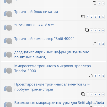
1
2
Троичный блок питания
1
2
3
4
5
"One-TRIBBLE == 3*trit"
1
2
3
4
Троичный компьютер "3niti 4000"
1
2
двадцатисемяричные цифры (интуитивно
понятные значки)
Микросхема троичного микроконтроллера
Triador-3000
1
2
3
Проектирование троичных элементов (2) -
пробуем транзисторы
1
2
3
4
5
Возможные микроархитектуры для 3niti alpha/beta