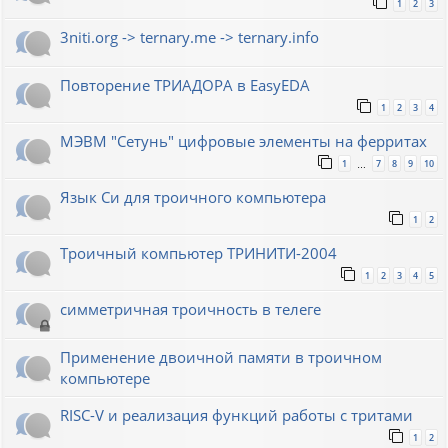
1
2
3
3niti.org -> ternary.me -> ternary.info
Повторение ТРИАДОРА в EasyEDA
1
2
3
4
МЭВМ "Сетунь" цифровые элементы на ферритах
1
7
8
9
10
…
Язык Си для троичного компьютера
1
2
Троичный компьютер ТРИНИТИ-2004
1
2
3
4
5
симметричная троичность в телеге
Применение двоичной памяти в троичном
компьютере
RISC-V и реализация функций работы с тритами
1
2