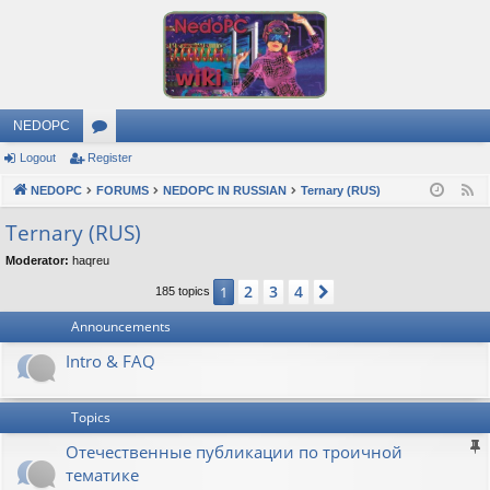
NEDOPC
Logout
Register
or
NEDOPC
u
FORUMS
NEDOPC IN RUSSIAN
Ternary (RUS)
F
e
m
Ternary (RUS)
e
s
Moderator:
haqreu
d
2
3
4
1
Next
185 topics
Announcements
Intro & FAQ
Topics
Отечественные публикации по троичной
тематике