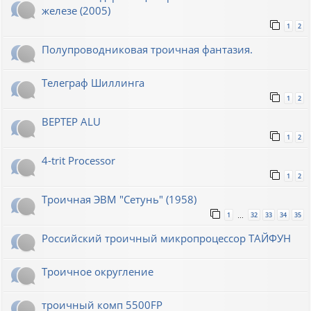
железе (2005)
1
2
Полупроводниковая троичная фантазия.
Телеграф Шиллинга
1
2
BEPTEP ALU
1
2
4-trit Processor
1
2
Троичная ЭВМ "Сетунь" (1958)
1
32
33
34
35
…
Российский троичный микропроцессор ТАЙФУН
Троичное округление
троичный комп 5500FP