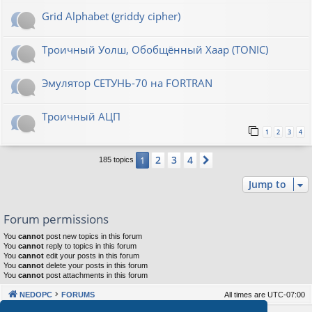
Grid Alphabet (griddy cipher)
Троичный Уолш, Обобщённый Хаар (TONIC)
Эмулятор СЕТУНЬ-70 на FORTRAN
Троичный АЦП
1
2
3
4
2
3
4
1
Next
185 topics
Jump to
Forum permissions
You
cannot
post new topics in this forum
You
cannot
reply to topics in this forum
You
cannot
edit your posts in this forum
You
cannot
delete your posts in this forum
You
cannot
post attachments in this forum
NEDOPC
FORUMS
All times are
UTC-07:00