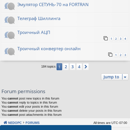
Эмулятор СЕТУНЬ-70 на FORTRAN
Телеграф Шиллинга
Троичный АЦП
1
2
3
4
Троичный конвертер онлайн
1
2
3
2
3
4
1
Next
184 topics
Jump to
Forum permissions
You
cannot
post new topics in this forum
You
cannot
reply to topics in this forum
You
cannot
edit your posts in this forum
You
cannot
delete your posts in this forum
You
cannot
post attachments in this forum
NEDOPC
FORUMS
All times are
UTC-07:00