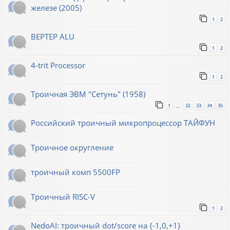
железе (2005)
1
2
BEPTEP ALU
1
2
4-trit Processor
1
2
Троичная ЭВМ "Сетунь" (1958)
1
32
33
34
35
…
Российский троичный микропроцессор ТАЙФУН
Троичное округление
троичный комп 5500FP
Троичный RISC-V
1
2
NedoAI: троичный dot/score на {-1,0,+1}