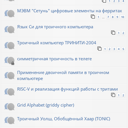
1
2
3
4
МЭВМ "Сетунь" цифровые элементы на ферритах
1
7
8
9
10
…
Язык Си для троичного компьютера
1
2
Троичный компьютер ТРИНИТИ-2004
1
2
3
4
5
симметричная троичность в телеге
Применение двоичной памяти в троичном
компьютере
RISC-V и реализация функций работы с тритами
1
2
Grid Alphabet (griddy cipher)
Троичный Уолш, Обобщённый Хаар (TONIC)