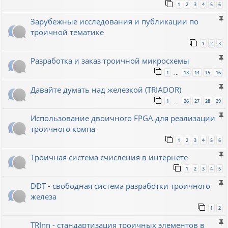
1
2
3
4
5
6
Зарубежные исследования и публикации по
троичной тематике
1
2
3
Разработка и заказ троичной микросхемы
1
13
14
15
16
…
Давайте думать над железкой (TRIADOR)
1
26
27
28
29
…
Использование двоичного FPGA для реализации
троичного компа
1
2
3
4
5
6
Троичная система счисления в интернете
1
2
3
4
5
DDT - свободная система разработки троичного
железа
1
2
TRInn - стандартизация троичных элементов в