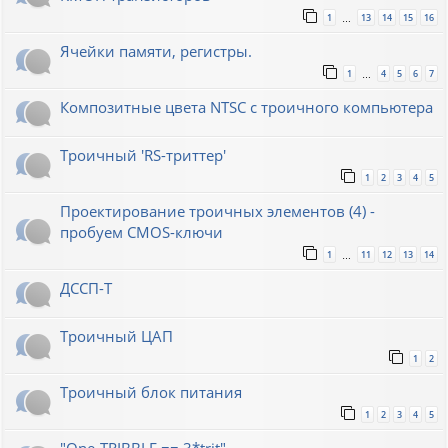
1
13
14
15
16
…
Ячейки памяти, регистры.
1
4
5
6
7
…
Композитные цвета NTSC с троичного компьютера
Троичный 'RS-триттер'
1
2
3
4
5
Проектирование троичных элементов (4) -
пробуем CMOS-ключи
1
11
12
13
14
…
ДССП-Т
Троичный ЦАП
1
2
Троичный блок питания
1
2
3
4
5