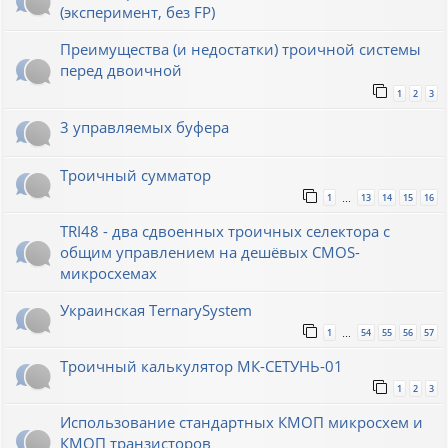
(эксперимент, без FP)
Преимущества (и недостатки) троичной системы
перед двоичной
1
2
3
3 управляемых буфера
Троичный сумматор
1
13
14
15
16
…
TRI48 - два сдвоенных троичных селектора с
общим управлением на дешёвых CMOS-
микросхемах
Украинская TernarySystem
1
54
55
56
57
…
Троичный калькулятор МК-СЕТУНЬ-01
1
2
3
Использование стандартных КМОП микросхем и
КМОП транзисторов