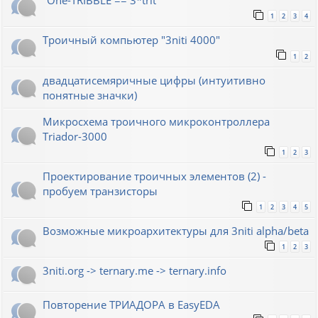
"One-TRIBBLE == 3*trit"
1
2
3
4
Троичный компьютер "3niti 4000"
1
2
двадцатисемяричные цифры (интуитивно
понятные значки)
Микросхема троичного микроконтроллера
Triador-3000
1
2
3
Проектирование троичных элементов (2) -
пробуем транзисторы
1
2
3
4
5
Возможные микроархитектуры для 3niti alpha/beta
1
2
3
3niti.org -> ternary.me -> ternary.info
Повторение ТРИАДОРА в EasyEDA