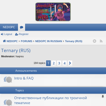
NEDOPC
Logout
Register
or
NEDOPC
u
FORUMS
NEDOPC IN RUSSIAN
Ternary (RUS)
F
e
m
Ternary (RUS)
e
s
Moderator:
haqreu
d
2
3
4
1
Next
184 topics
Announcements
Intro & FAQ
Topics
Отечественные публикации по троичной
тематике