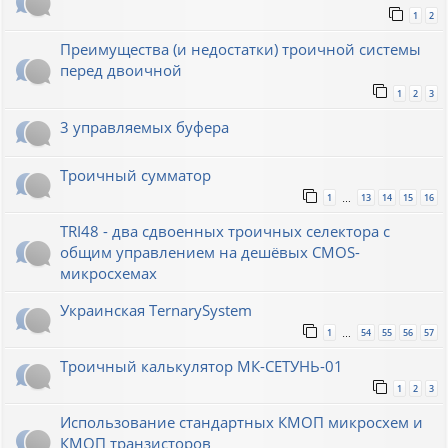
1
2
Преимущества (и недостатки) троичной системы
перед двоичной
1
2
3
3 управляемых буфера
Троичный сумматор
1
13
14
15
16
…
TRI48 - два сдвоенных троичных селектора с
общим управлением на дешёвых CMOS-
микросхемах
Украинская TernarySystem
1
54
55
56
57
…
Троичный калькулятор МК-СЕТУНЬ-01
1
2
3
Использование стандартных КМОП микросхем и
КМОП транзисторов