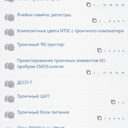
1
13
14
15
16
…
Ячейки памяти, регистры.
1
4
5
6
7
…
Композитные цвета NTSC с троичного компьютера
Троичный 'RS-триттер'
1
2
3
4
5
Проектирование троичных элементов (4) -
пробуем CMOS-ключи
1
11
12
13
14
…
ДССП-Т
Троичный ЦАП
1
2
Троичный блок питания
1
2
3
4
5