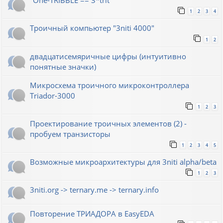
"One-TRIBBLE == 3*trit"
1
2
3
4
Троичный компьютер "3niti 4000"
1
2
двадцатисемяричные цифры (интуитивно
понятные значки)
Микросхема троичного микроконтроллера
Triador-3000
1
2
3
Проектирование троичных элементов (2) -
пробуем транзисторы
1
2
3
4
5
Возможные микроархитектуры для 3niti alpha/beta
1
2
3
3niti.org -> ternary.me -> ternary.info
Повторение ТРИАДОРА в EasyEDA