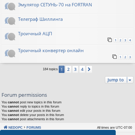
Эмулятор СЕТУНЬ-70 на FORTRAN
Телеграф Шиллинга
Троичный АЦП
1
2
3
4
Троичный конвертер онлайн
1
2
3
2
3
4
1
Next
184 topics
Jump to
Forum permissions
You
cannot
post new topics in this forum
You
cannot
reply to topics in this forum
You
cannot
edit your posts in this forum
You
cannot
delete your posts in this forum
You
cannot
post attachments in this forum
NEDOPC
FORUMS
All times are
UTC-07:00