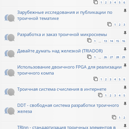
1
2
3
4
5
6
Зарубежные исследования и публикации по
троичной тематике
1
2
3
Разработка и заказ троичной микросхемы
1
13
14
15
16
…
Давайте думать над железкой (TRIADOR)
1
26
27
28
29
…
Использование двоичного FPGA для реализации
троичного компа
1
2
3
4
5
6
Троичная система счисления в интернете
1
2
3
4
5
DDT - свободная система разработки троичного
железа
1
2
TRInn - стандартизация троичных элементов в