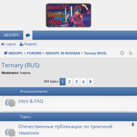
NEDOPC
Logout
Register
or
NEDOPC
u
FORUMS
NEDOPC IN RUSSIAN
Ternary (RUS)
F
e
m
Ternary (RUS)
e
s
Moderator:
haqreu
d
2
3
4
1
Next
184 topics
Announcements
Intro & FAQ
Topics
Отечественные публикации по троичной
тематике