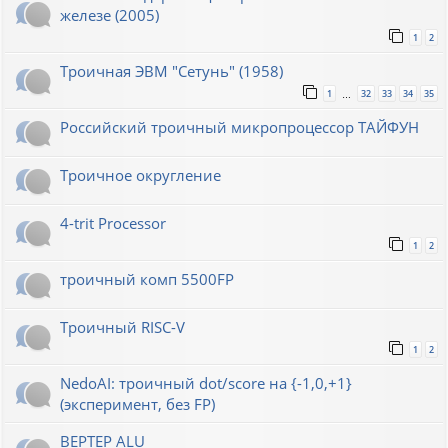
железе (2005)
1
2
Троичная ЭВМ "Сетунь" (1958)
1
32
33
34
35
…
Российский троичный микропроцессор ТАЙФУН
Троичное округление
4-trit Processor
1
2
троичный комп 5500FP
Троичный RISC-V
1
2
NedoAI: троичный dot/score на {-1,0,+1}
(эксперимент, без FP)
BEPTEP ALU