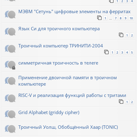
1
2
3
4
МЭВМ "Сетунь" цифровые элементы на ферритах
1
7
8
9
10
…
Язык Си для троичного компьютера
1
2
Троичный компьютер ТРИНИТИ-2004
1
2
3
4
5
симметричная троичность в телеге
Применение двоичной памяти в троичном
компьютере
RISC-V и реализация функций работы с тритами
1
2
Grid Alphabet (griddy cipher)
Троичный Уолш, Обобщённый Хаар (TONIC)