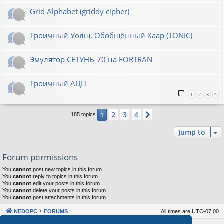
Grid Alphabet (griddy cipher)
Троичный Уолш, Обобщённый Хаар (TONIC)
Эмулятор СЕТУНЬ-70 на FORTRAN
Троичный АЦП
1
2
3
4
2
3
4
1
Next
185 topics
Jump to
Forum permissions
You
cannot
post new topics in this forum
You
cannot
reply to topics in this forum
You
cannot
edit your posts in this forum
You
cannot
delete your posts in this forum
You
cannot
post attachments in this forum
NEDOPC
FORUMS
All times are
UTC-07:00