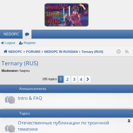
NEDOPC
Logout
Register
or
NEDOPC
u
FORUMS
NEDOPC IN RUSSIAN
Ternary (RUS)
F
e
m
Ternary (RUS)
e
s
Moderator:
haqreu
d
2
3
4
1
Next
185 topics
Announcements
Intro & FAQ
Topics
Отечественные публикации по троичной
тематике