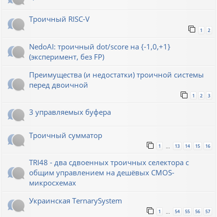
Троичный RISC-V
1
2
NedoAI: троичный dot/score на {-1,0,+1}
(эксперимент, без FP)
Преимущества (и недостатки) троичной системы
перед двоичной
1
2
3
3 управляемых буфера
Троичный сумматор
1
13
14
15
16
…
TRI48 - два сдвоенных троичных селектора с
общим управлением на дешёвых CMOS-
микросхемах
Украинская TernarySystem
1
54
55
56
57
…