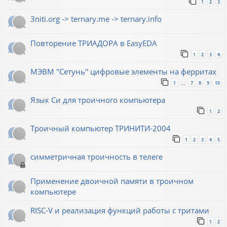
1
2
3
3niti.org -> ternary.me -> ternary.info
Повторение ТРИАДОРА в EasyEDA
1
2
3
4
МЭВМ "Сетунь" цифровые элементы на ферритах
1
7
8
9
10
…
Язык Си для троичного компьютера
1
2
Троичный компьютер ТРИНИТИ-2004
1
2
3
4
5
симметричная троичность в телеге
Применение двоичной памяти в троичном
компьютере
RISC-V и реализация функций работы с тритами
1
2