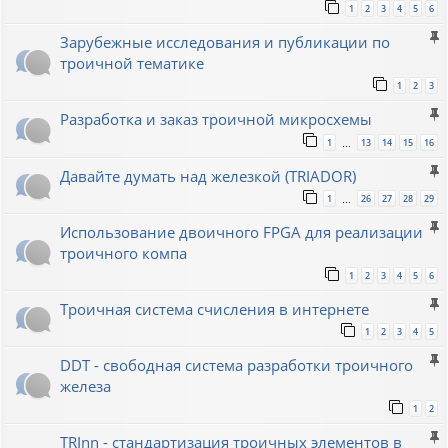
1
2
3
4
5
6
Зарубежные исследования и публикации по
троичной тематике
1
2
3
Разработка и заказ троичной микросхемы
1
13
14
15
16
…
Давайте думать над железкой (TRIADOR)
1
26
27
28
29
…
Использование двоичного FPGA для реализации
троичного компа
1
2
3
4
5
6
Троичная система счисления в интернете
1
2
3
4
5
DDT - свободная система разработки троичного
железа
1
2
TRInn - стандартизация троичных элементов в