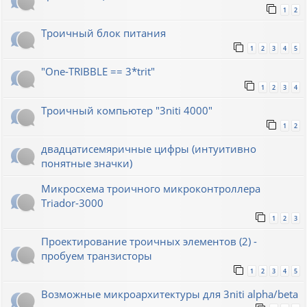
1
2
Троичный блок питания
1
2
3
4
5
"One-TRIBBLE == 3*trit"
1
2
3
4
Троичный компьютер "3niti 4000"
1
2
двадцатисемяричные цифры (интуитивно
понятные значки)
Микросхема троичного микроконтроллера
Triador-3000
1
2
3
Проектирование троичных элементов (2) -
пробуем транзисторы
1
2
3
4
5
Возможные микроархитектуры для 3niti alpha/beta