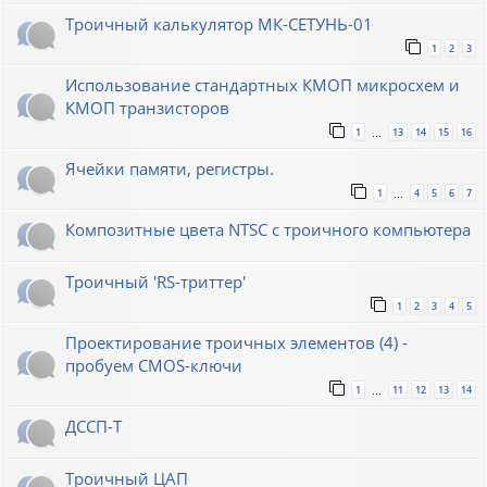
Троичный калькулятор МК-СЕТУНЬ-01
1
2
3
Использование стандартных КМОП микросхем и
КМОП транзисторов
1
13
14
15
16
…
Ячейки памяти, регистры.
1
4
5
6
7
…
Композитные цвета NTSC с троичного компьютера
Троичный 'RS-триттер'
1
2
3
4
5
Проектирование троичных элементов (4) -
пробуем CMOS-ключи
1
11
12
13
14
…
ДССП-Т
Троичный ЦАП