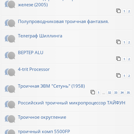
железе (2005)
1
2
Полупроводниковая троичная фантазия.
Телеграф Шиллинга
1
2
BEPTEP ALU
1
2
4-trit Processor
1
2
Троичная ЭВМ "Сетунь" (1958)
1
32
33
34
35
…
Российский троичный микропроцессор ТАЙФУН
Троичное округление
троичный комп 5500FP