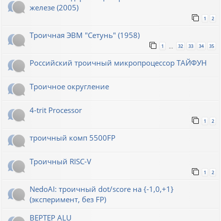
железе (2005)
1
2
Троичная ЭВМ "Сетунь" (1958)
1
32
33
34
35
…
Российский троичный микропроцессор ТАЙФУН
Троичное округление
4-trit Processor
1
2
троичный комп 5500FP
Троичный RISC-V
1
2
NedoAI: троичный dot/score на {-1,0,+1}
(эксперимент, без FP)
BEPTEP ALU