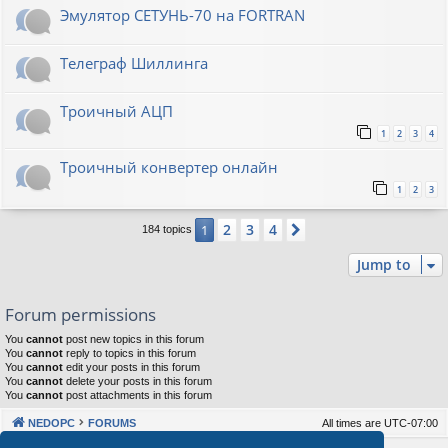
Эмулятор СЕТУНЬ-70 на FORTRAN
Телеграф Шиллинга
Троичный АЦП
1
2
3
4
Троичный конвертер онлайн
1
2
3
2
3
4
1
Next
184 topics
Jump to
Forum permissions
You
cannot
post new topics in this forum
You
cannot
reply to topics in this forum
You
cannot
edit your posts in this forum
You
cannot
delete your posts in this forum
You
cannot
post attachments in this forum
NEDOPC
FORUMS
All times are
UTC-07:00