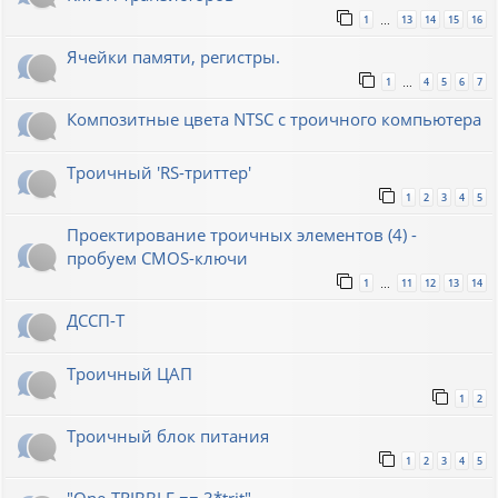
1
13
14
15
16
…
Ячейки памяти, регистры.
1
4
5
6
7
…
Композитные цвета NTSC с троичного компьютера
Троичный 'RS-триттер'
1
2
3
4
5
Проектирование троичных элементов (4) -
пробуем CMOS-ключи
1
11
12
13
14
…
ДССП-Т
Троичный ЦАП
1
2
Троичный блок питания
1
2
3
4
5