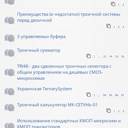
1
2
Преимущества (и недостатки) троичной системы
перед двоичной
1
2
3
3 управляемых буфера
Троичный сумматор
1
13
14
15
16
…
TRI48 - два сдвоенных троичных селектора с
общим управлением на дешёвых CMOS-
микросхемах
Украинская TernarySystem
1
54
55
56
57
…
Троичный калькулятор МК-СЕТУНЬ-01
1
2
3
Использование стандартных КМОП микросхем и
КМОП транзисторов