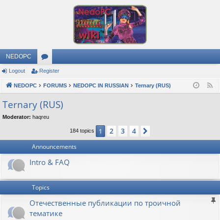
NEDOPC
Logout
Register
or
NEDOPC
u
FORUMS
NEDOPC IN RUSSIAN
Ternary (RUS)
F
e
m
Ternary (RUS)
e
s
Moderator:
haqreu
d
2
3
4
1
Next
184 topics
Announcements
Intro & FAQ
Topics
Отечественные публикации по троичной
тематике