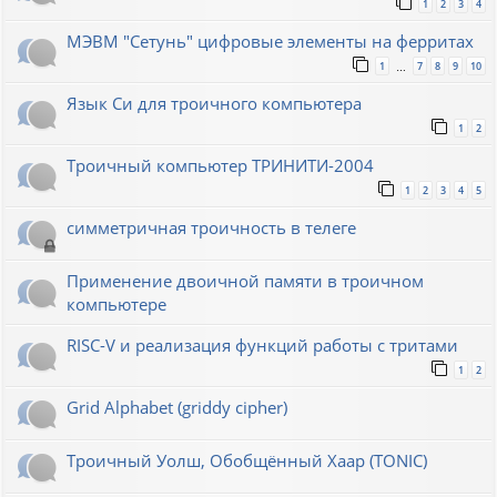
1
2
3
4
МЭВМ "Сетунь" цифровые элементы на ферритах
1
7
8
9
10
…
Язык Си для троичного компьютера
1
2
Троичный компьютер ТРИНИТИ-2004
1
2
3
4
5
симметричная троичность в телеге
Применение двоичной памяти в троичном
компьютере
RISC-V и реализация функций работы с тритами
1
2
Grid Alphabet (griddy cipher)
Троичный Уолш, Обобщённый Хаар (TONIC)