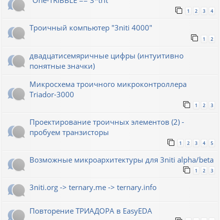
"One-TRIBBLE == 3*trit"
1
2
3
4
Троичный компьютер "3niti 4000"
1
2
двадцатисемяричные цифры (интуитивно
понятные значки)
Микросхема троичного микроконтроллера
Triador-3000
1
2
3
Проектирование троичных элементов (2) -
пробуем транзисторы
1
2
3
4
5
Возможные микроархитектуры для 3niti alpha/beta
1
2
3
3niti.org -> ternary.me -> ternary.info
Повторение ТРИАДОРА в EasyEDA