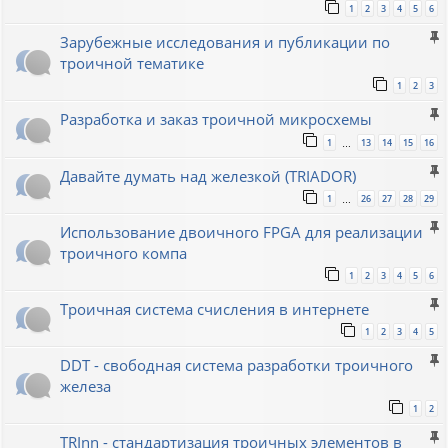
1
2
3
4
5
6
Зарубежные исследования и публикации по
троичной тематике
1
2
3
Разработка и заказ троичной микросхемы
1
13
14
15
16
…
Давайте думать над железкой (TRIADOR)
1
26
27
28
29
…
Использование двоичного FPGA для реализации
троичного компа
1
2
3
4
5
6
Троичная система счисления в интернете
1
2
3
4
5
DDT - свободная система разработки троичного
железа
1
2
TRInn - стандартизация троичных элементов в