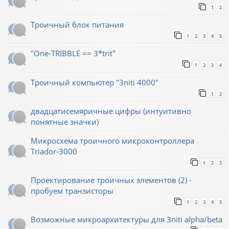
1
2
Троичный блок питания
1
2
3
4
5
"One-TRIBBLE == 3*trit"
1
2
3
4
Троичный компьютер "3niti 4000"
1
2
двадцатисемяричные цифры (интуитивно
понятные значки)
Микросхема троичного микроконтроллера
Triador-3000
1
2
3
Проектирование троичных элементов (2) -
пробуем транзисторы
1
2
3
4
5
Возможные микроархитектуры для 3niti alpha/beta