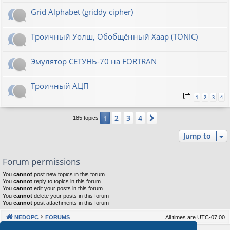
Grid Alphabet (griddy cipher)
Троичный Уолш, Обобщённый Хаар (TONIC)
Эмулятор СЕТУНЬ-70 на FORTRAN
Троичный АЦП
1
2
3
4
2
3
4
1
Next
185 topics
Jump to
Forum permissions
You
cannot
post new topics in this forum
You
cannot
reply to topics in this forum
You
cannot
edit your posts in this forum
You
cannot
delete your posts in this forum
You
cannot
post attachments in this forum
NEDOPC
FORUMS
All times are
UTC-07:00