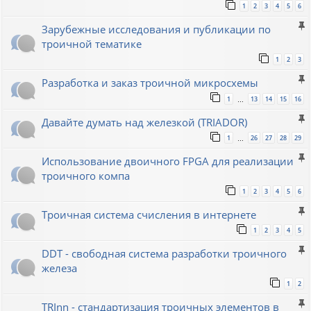
1
2
3
4
5
6
Зарубежные исследования и публикации по
троичной тематике
1
2
3
Разработка и заказ троичной микросхемы
1
13
14
15
16
…
Давайте думать над железкой (TRIADOR)
1
26
27
28
29
…
Использование двоичного FPGA для реализации
троичного компа
1
2
3
4
5
6
Троичная система счисления в интернете
1
2
3
4
5
DDT - свободная система разработки троичного
железа
1
2
TRInn - стандартизация троичных элементов в