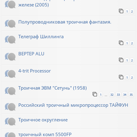
железе (2005)
1
2
Полупроводниковая троичная фантазия.
Телеграф Шиллинга
1
2
BEPTEP ALU
1
2
4-trit Processor
1
2
Троичная ЭВМ "Сетунь" (1958)
1
32
33
34
35
…
Российский троичный микропроцессор ТАЙФУН
Троичное округление
троичный комп 5500FP