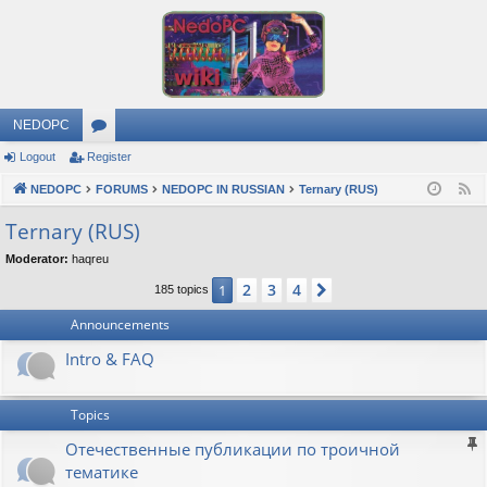
NEDOPC
Logout
Register
or
NEDOPC
u
FORUMS
NEDOPC IN RUSSIAN
Ternary (RUS)
F
e
m
Ternary (RUS)
e
s
Moderator:
haqreu
d
2
3
4
1
Next
185 topics
Announcements
Intro & FAQ
Topics
Отечественные публикации по троичной
тематике