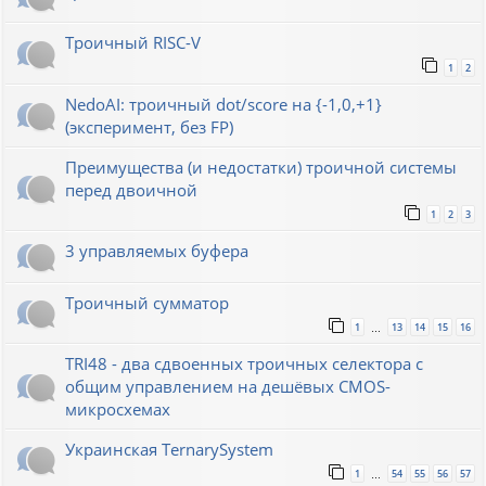
Троичный RISC-V
1
2
NedoAI: троичный dot/score на {-1,0,+1}
(эксперимент, без FP)
Преимущества (и недостатки) троичной системы
перед двоичной
1
2
3
3 управляемых буфера
Троичный сумматор
1
13
14
15
16
…
TRI48 - два сдвоенных троичных селектора с
общим управлением на дешёвых CMOS-
микросхемах
Украинская TernarySystem
1
54
55
56
57
…