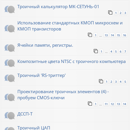
Троичный калькулятор МК-СЕТУНЬ-01
1
2
3
Использование стандартных КМОП микросхем и
КМОП транзисторов
1
13
14
15
16
…
Ячейки памяти, регистры.
1
4
5
6
7
…
Композитные цвета NTSC с троичного компьютера
Троичный 'RS-триттер'
1
2
3
4
5
Проектирование троичных элементов (4) -
пробуем CMOS-ключи
1
11
12
13
14
…
ДССП-Т
Троичный ЦАП