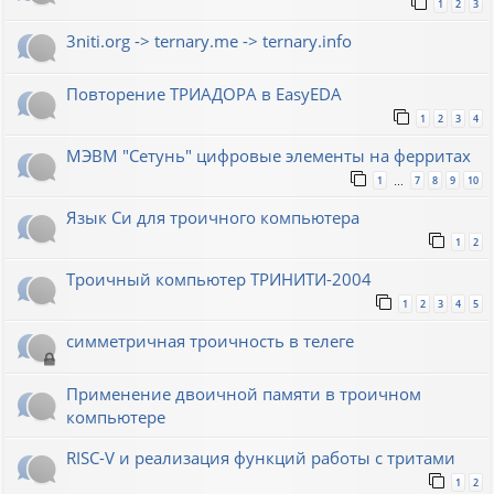
1
2
3
3niti.org -> ternary.me -> ternary.info
Повторение ТРИАДОРА в EasyEDA
1
2
3
4
МЭВМ "Сетунь" цифровые элементы на ферритах
1
7
8
9
10
…
Язык Си для троичного компьютера
1
2
Троичный компьютер ТРИНИТИ-2004
1
2
3
4
5
симметричная троичность в телеге
Применение двоичной памяти в троичном
компьютере
RISC-V и реализация функций работы с тритами
1
2