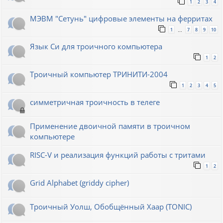
1
2
3
4
МЭВМ "Сетунь" цифровые элементы на ферритах
1
7
8
9
10
…
Язык Си для троичного компьютера
1
2
Троичный компьютер ТРИНИТИ-2004
1
2
3
4
5
симметричная троичность в телеге
Применение двоичной памяти в троичном
компьютере
RISC-V и реализация функций работы с тритами
1
2
Grid Alphabet (griddy cipher)
Троичный Уолш, Обобщённый Хаар (TONIC)