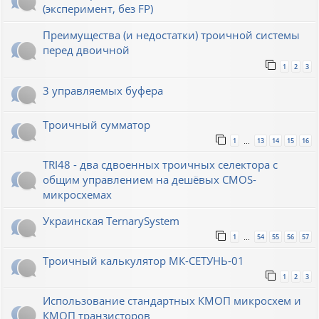
(эксперимент, без FP)
Преимущества (и недостатки) троичной системы
перед двоичной
1
2
3
3 управляемых буфера
Троичный сумматор
1
13
14
15
16
…
TRI48 - два сдвоенных троичных селектора с
общим управлением на дешёвых CMOS-
микросхемах
Украинская TernarySystem
1
54
55
56
57
…
Троичный калькулятор МК-СЕТУНЬ-01
1
2
3
Использование стандартных КМОП микросхем и
КМОП транзисторов