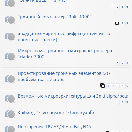
"One-TRIBBLE == 3*trit"
1
2
3
4
Троичный компьютер "3niti 4000"
1
2
двадцатисемяричные цифры (интуитивно
понятные значки)
Микросхема троичного микроконтроллера
Triador-3000
1
2
3
Проектирование троичных элементов (2) -
пробуем транзисторы
1
2
3
4
5
Возможные микроархитектуры для 3niti alpha/beta
1
2
3
3niti.org -> ternary.me -> ternary.info
Повторение ТРИАДОРА в EasyEDA