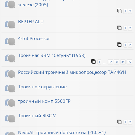
железе (2005)
1
2
BEPTEP ALU
1
2
4-trit Processor
1
2
Троичная ЭВМ "Сетунь" (1958)
1
32
33
34
35
…
Российский троичный микропроцессор ТАЙФУН
Троичное округление
троичный комп 5500FP
Троичный RISC-V
1
2
NedoAI: троичный dot/score на {-1,0,+1}