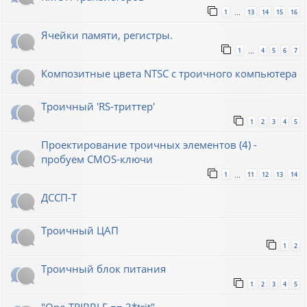
1
13
14
15
16
…
Ячейки памяти, регистры.
1
4
5
6
7
…
Композитные цвета NTSC с троичного компьютера
Троичный 'RS-триттер'
1
2
3
4
5
Проектирование троичных элементов (4) -
пробуем CMOS-ключи
1
11
12
13
14
…
ДССП-Т
Троичный ЦАП
1
2
Троичный блок питания
1
2
3
4
5