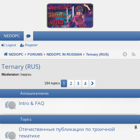
NEDOPC
Logout
Register
or
NEDOPC
u
FORUMS
NEDOPC IN RUSSIAN
Ternary (RUS)
F
e
m
Ternary (RUS)
e
s
Moderator:
haqreu
d
2
3
4
1
Next
184 topics
Announcements
Intro & FAQ
Topics
Отечественные публикации по троичной
тематике