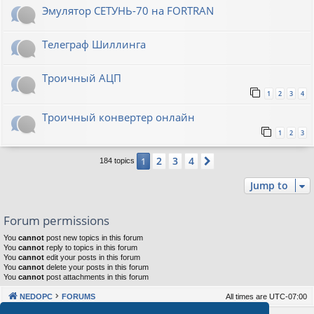
Эмулятор СЕТУНЬ-70 на FORTRAN
Телеграф Шиллинга
Троичный АЦП
1
2
3
4
Троичный конвертер онлайн
1
2
3
2
3
4
1
Next
184 topics
Jump to
Forum permissions
You
cannot
post new topics in this forum
You
cannot
reply to topics in this forum
You
cannot
edit your posts in this forum
You
cannot
delete your posts in this forum
You
cannot
post attachments in this forum
NEDOPC
FORUMS
All times are
UTC-07:00