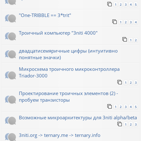
1
2
3
4
5
"One-TRIBBLE == 3*trit"
1
2
3
4
Троичный компьютер "3niti 4000"
1
2
двадцатисемяричные цифры (интуитивно
понятные значки)
Микросхема троичного микроконтроллера
Triador-3000
1
2
3
Проектирование троичных элементов (2) -
пробуем транзисторы
1
2
3
4
5
Возможные микроархитектуры для 3niti alpha/beta
1
2
3
3niti.org -> ternary.me -> ternary.info