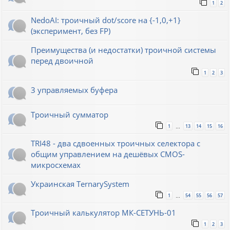
1
2
NedoAI: троичный dot/score на {-1,0,+1}
(эксперимент, без FP)
Преимущества (и недостатки) троичной системы
перед двоичной
1
2
3
3 управляемых буфера
Троичный сумматор
1
13
14
15
16
…
TRI48 - два сдвоенных троичных селектора с
общим управлением на дешёвых CMOS-
микросхемах
Украинская TernarySystem
1
54
55
56
57
…
Троичный калькулятор МК-СЕТУНЬ-01
1
2
3