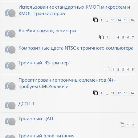
Использование стандартных КМОП микросхем и
КМОП транзисторов
1
13
14
15
16
…
Ячейки памяти, регистры.
1
4
5
6
7
…
Композитные цвета NTSC с троичного компьютера
Троичный 'RS-триттер'
1
2
3
4
5
Проектирование троичных элементов (4) -
пробуем CMOS-ключи
1
11
12
13
14
…
ДССП-Т
Троичный ЦАП
1
2
Троичный блок питания