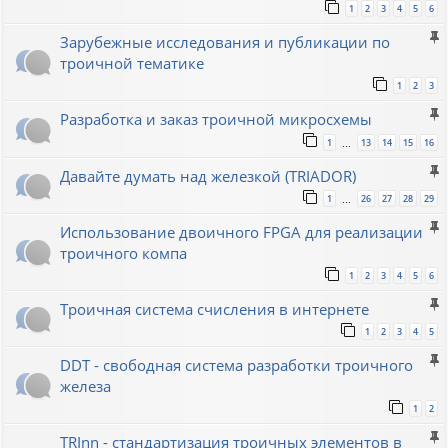
1
2
3
4
5
6
Зарубежные исследования и публикации по
троичной тематике
1
2
3
Разработка и заказ троичной микросхемы
1
13
14
15
16
…
Давайте думать над железкой (TRIADOR)
1
26
27
28
29
…
Использование двоичного FPGA для реализации
троичного компа
1
2
3
4
5
6
Троичная система счисления в интернете
1
2
3
4
5
DDT - свободная система разработки троичного
железа
1
2
TRInn - стандартизация троичных элементов в