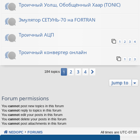
Троичный Уолш, Обобщённый Хаар (TONIC)
Эмулятор СЕТУНЬ-70 на FORTRAN
Троичный АЦП
1
2
3
4
Троичный конвертер онлайн
1
2
3
2
3
4
1
Next
184 topics
Jump to
Forum permissions
You
cannot
post new topics in this forum
You
cannot
reply to topics in this forum
You
cannot
edit your posts in this forum
You
cannot
delete your posts in this forum
You
cannot
post attachments in this forum
NEDOPC
FORUMS
All times are
UTC-07:00