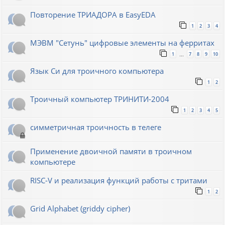
Повторение ТРИАДОРА в EasyEDA
1
2
3
4
МЭВМ "Сетунь" цифровые элементы на ферритах
1
7
8
9
10
…
Язык Си для троичного компьютера
1
2
Троичный компьютер ТРИНИТИ-2004
1
2
3
4
5
симметричная троичность в телеге
Применение двоичной памяти в троичном
компьютере
RISC-V и реализация функций работы с тритами
1
2
Grid Alphabet (griddy cipher)