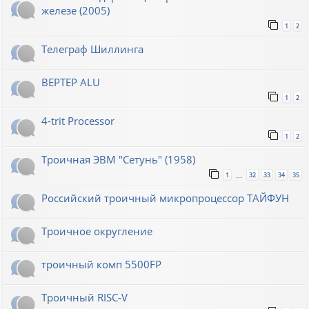
железе (2005)
1
2
Телеграф Шиллинга
BEPTEP ALU
1
2
4-trit Processor
1
2
Троичная ЭВМ "Сетунь" (1958)
1
32
33
34
35
…
Российский троичный микропроцессор ТАЙФУН
Троичное округление
троичный комп 5500FP
Троичный RISC-V