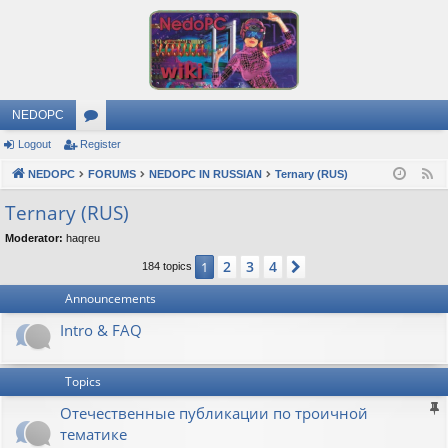
NEDOPC
Logout
Register
or
NEDOPC
u
FORUMS
NEDOPC IN RUSSIAN
Ternary (RUS)
F
e
m
Ternary (RUS)
e
s
Moderator:
haqreu
d
2
3
4
1
Next
184 topics
Announcements
Intro & FAQ
Topics
Отечественные публикации по троичной
тематике