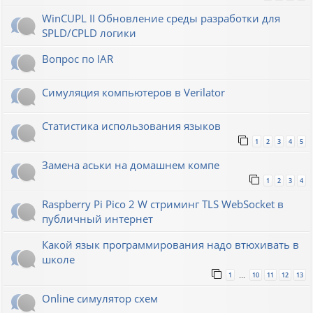
WinCUPL II Обновление среды разработки для
SPLD/CPLD логики
Вопрос по IAR
Симуляция компьютеров в Verilator
Статистика использования языков
1
2
3
4
5
Замена аськи на домашнем компе
1
2
3
4
Raspberry Pi Pico 2 W стриминг TLS WebSocket в
публичный интернет
Какой язык программирования надо втюхивать в
школе
1
10
11
12
13
…
Online симулятор схем