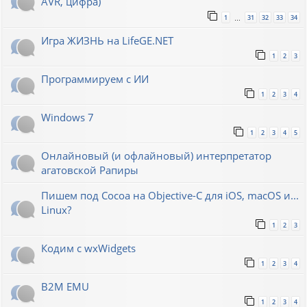
AVR, цифра)
1
31
32
33
34
…
Игра ЖИЗНЬ на LifeGE.NET
1
2
3
Программируем с ИИ
1
2
3
4
Windows 7
1
2
3
4
5
Онлайновый (и офлайновый) интерпретатор
агатовской Рапиры
Пишем под Cocoa на Objective-C для iOS, macOS и...
Linux?
1
2
3
Кодим с wxWidgets
1
2
3
4
B2M EMU
1
2
3
4