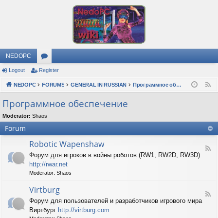
NEDOPC
Logout
Register
or
NEDOPC
u
FORUMS
GENERAL IN RUSSIAN
Программное обеспечение
F
e
m
Программное обеспечение
e
s
Moderator:
Shaos
d
Forum
Robotic Wapenshaw
F
Форум для игроков в войны роботов (RW1, RW2D, RW3D)
e
http://rwar.net
e
d
Moderator:
Shaos
-
R
Virtburg
F
o
Форум для пользователей и разработчиков игрового мира
e
b
Виртбург
http://virtburg.com
e
o
d