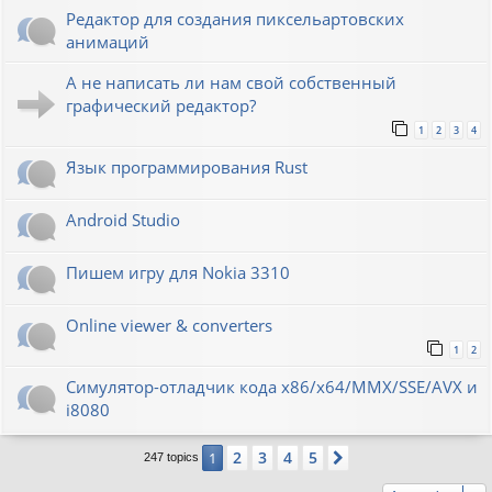
Редактор для создания пиксельартовских
анимаций
А не написать ли нам свой собственный
графический редактор?
1
2
3
4
Язык программирования Rust
Android Studio
Пишем игру для Nokia 3310
Online viewer & converters
1
2
Симулятор-отладчик кода x86/x64/MMX/SSE/AVX и
i8080
2
3
4
5
1
Next
247 topics