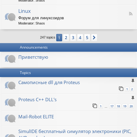
t
Moderator:
Shaos
-
i
V
Linux
c
F
i
W
Форум для линуксоидов
e
r
a
Moderator:
Shaos
e
t
p
d
b
e
-
u
n
2
3
4
5
1
Next
247 topics
L
r
s
i
g
h
Announcements
n
a
u
w
Приветствую
x
Topics
Самописные dll для Proteus
1
2
Proteus C++ DLL's
1
17
18
19
20
…
Mail-Robot ELITE
SimulIDE бесплатный симулятор электроники (PIC,