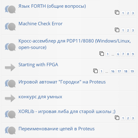
Язык FORTH (общие вопросы)
1
2
3
Machine Check Error
1
2
3
Кросс-ассемблер для PDP11/8080 (Windows/Linux,
open-source)
1
6
7
8
9
…
Starting with FPGA
1
16
17
18
19
…
Игровой автомат "Городки" на Proteus
конкурс для умных
XORLib - игровая либа для старой школы ;)
1
2
3
Переименование цепей в Proteus