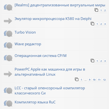
[Realms] децентрализованные виртуальные миры
1
2
Эмулятор микропроцессора К580 на Deiphi
1
2
3
Turbo Vision
Wave редактор
Операционная система CP/M
1
2
3
PowerPC Apple как машинка для игры в
альтернативный Linux
1
9
10
11
12
…
LCC - старый опенсорсный компилятор
классического Си
Компилятор языка RuC