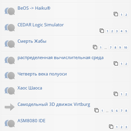
BeOS -> Haiku®
1
2
CEDAR Logic Simulator
1
2
3
4
5
Смерть Жабы
1
7
8
9
10
…
распределенная вычислительная среда
1
2
Четверть века полуоси
Хаос Шаоса
1
2
Самодельный 3D движок Virtburg
1
5
6
7
8
…
ASM8080 IDE
1
2
3