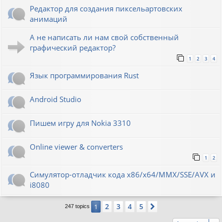
Редактор для создания пиксельартовских
анимаций
А не написать ли нам свой собственный
графический редактор?
1
2
3
4
Язык программирования Rust
Android Studio
Пишем игру для Nokia 3310
Online viewer & converters
1
2
Симулятор-отладчик кода x86/x64/MMX/SSE/AVX и
i8080
2
3
4
5
1
Next
247 topics