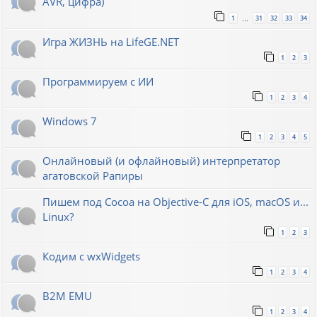
AVR, цифра)
1
31
32
33
34
…
Игра ЖИЗНЬ на LifeGE.NET
1
2
3
Программируем с ИИ
1
2
3
4
Windows 7
1
2
3
4
5
Онлайновый (и офлайновый) интерпретатор
агатовской Рапиры
Пишем под Cocoa на Objective-C для iOS, macOS и...
Linux?
1
2
3
Кодим с wxWidgets
1
2
3
4
B2M EMU
1
2
3
4