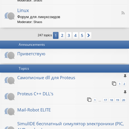
t
Moderator:
Shaos
-
i
V
Linux
c
F
i
W
Форум для линуксоидов
e
r
a
Moderator:
Shaos
e
t
p
d
b
e
-
u
n
2
3
4
5
1
Next
247 topics
L
r
s
i
g
h
Announcements
n
a
u
w
Приветствую
x
Topics
Самописные dll для Proteus
1
2
Proteus C++ DLL's
1
17
18
19
20
…
Mail-Robot ELITE
SimulIDE бесплатный симулятор электроники (PIC,