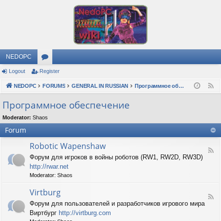
NEDOPC
Logout
Register
or
NEDOPC
u
FORUMS
GENERAL IN RUSSIAN
Программное обеспечение
F
e
m
Программное обеспечение
e
s
Moderator:
Shaos
d
Forum
Robotic Wapenshaw
F
Форум для игроков в войны роботов (RW1, RW2D, RW3D)
e
http://rwar.net
e
d
Moderator:
Shaos
-
R
Virtburg
F
o
Форум для пользователей и разработчиков игрового мира
e
b
Виртбург
http://virtburg.com
e
o
d