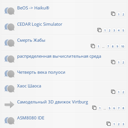
BeOS -> Haiku®
1
2
CEDAR Logic Simulator
1
2
3
4
5
Смерть Жабы
1
7
8
9
10
…
распределенная вычислительная среда
1
2
Четверть века полуоси
Хаос Шаоса
1
2
Самодельный 3D движок Virtburg
1
5
6
7
8
…
ASM8080 IDE
1
2
3