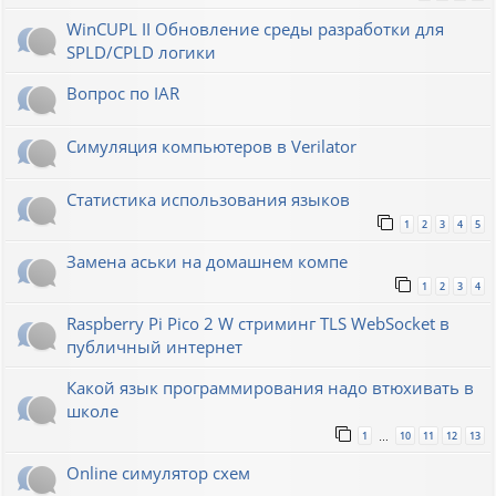
WinCUPL II Обновление среды разработки для
SPLD/CPLD логики
Вопрос по IAR
Симуляция компьютеров в Verilator
Статистика использования языков
1
2
3
4
5
Замена аськи на домашнем компе
1
2
3
4
Raspberry Pi Pico 2 W стриминг TLS WebSocket в
публичный интернет
Какой язык программирования надо втюхивать в
школе
1
10
11
12
13
…
Online симулятор схем