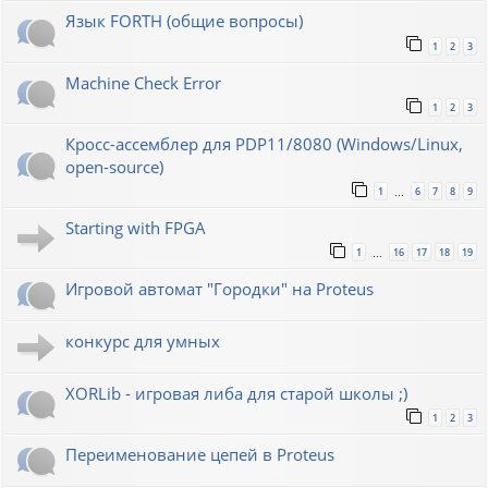
Язык FORTH (общие вопросы)
1
2
3
Machine Check Error
1
2
3
Кросс-ассемблер для PDP11/8080 (Windows/Linux,
open-source)
1
6
7
8
9
…
Starting with FPGA
1
16
17
18
19
…
Игровой автомат "Городки" на Proteus
конкурс для умных
XORLib - игровая либа для старой школы ;)
1
2
3
Переименование цепей в Proteus