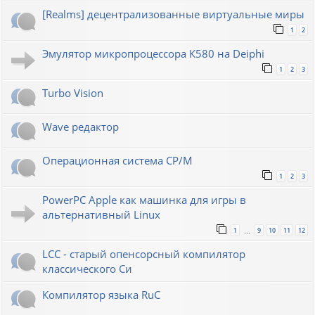
[Realms] децентрализованные виртуальные миры
1
2
Эмулятор микропроцессора К580 на Deiphi
1
2
3
Turbo Vision
Wave редактор
Операционная система CP/M
1
2
3
PowerPC Apple как машинка для игры в
альтернативный Linux
1
9
10
11
12
…
LCC - старый опенсорсный компилятор
классического Си
Компилятор языка RuC