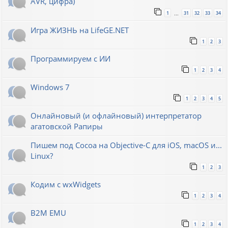
AVR, цифра)
1
31
32
33
34
…
Игра ЖИЗНЬ на LifeGE.NET
1
2
3
Программируем с ИИ
1
2
3
4
Windows 7
1
2
3
4
5
Онлайновый (и офлайновый) интерпретатор
агатовской Рапиры
Пишем под Cocoa на Objective-C для iOS, macOS и...
Linux?
1
2
3
Кодим с wxWidgets
1
2
3
4
B2M EMU
1
2
3
4