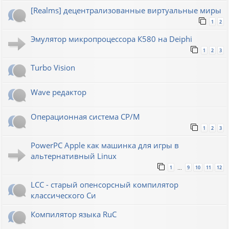
[Realms] децентрализованные виртуальные миры
1
2
Эмулятор микропроцессора К580 на Deiphi
1
2
3
Turbo Vision
Wave редактор
Операционная система CP/M
1
2
3
PowerPC Apple как машинка для игры в
альтернативный Linux
1
9
10
11
12
…
LCC - старый опенсорсный компилятор
классического Си
Компилятор языка RuC