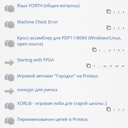
Язык FORTH (общие вопросы)
1
2
3
Machine Check Error
1
2
3
Кросс-ассемблер для PDP11/8080 (Windows/Linux,
open-source)
1
6
7
8
9
…
Starting with FPGA
1
16
17
18
19
…
Игровой автомат "Городки" на Proteus
конкурс для умных
XORLib - игровая либа для старой школы ;)
1
2
3
Переименование цепей в Proteus