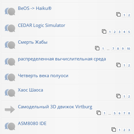
BeOS -> Haiku®
1
2
CEDAR Logic Simulator
1
2
3
4
5
Смерть Жабы
1
7
8
9
10
…
распределенная вычислительная среда
1
2
Четверть века полуоси
Хаос Шаоса
1
2
Самодельный 3D движок Virtburg
1
5
6
7
8
…
ASM8080 IDE
1
2
3