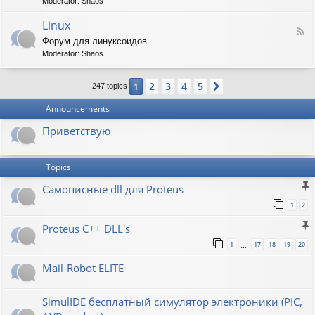
t
Moderator:
Shaos
-
i
V
Linux
c
F
i
W
Форум для линуксоидов
e
r
a
Moderator:
Shaos
e
t
p
d
b
e
-
u
n
2
3
4
5
1
Next
247 topics
L
r
s
i
g
h
Announcements
n
a
u
w
Приветствую
x
Topics
Самописные dll для Proteus
1
2
Proteus C++ DLL's
1
17
18
19
20
…
Mail-Robot ELITE
SimulIDE бесплатный симулятор электроники (PIC,