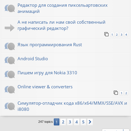
Редактор для создания пиксельартовских
анимаций
А не написать ли нам свой собственный
графический редактор?
1
2
3
4
Язык программирования Rust
Android Studio
Пишем игру для Nokia 3310
Online viewer & converters
1
2
Симулятор-отладчик кода x86/x64/MMX/SSE/AVX и
i8080
2
3
4
5
1
Next
247 topics