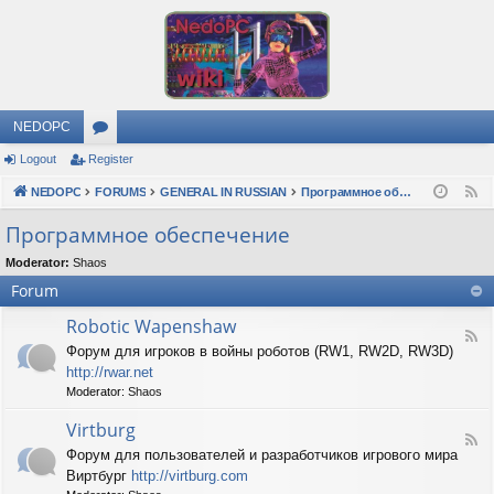
NEDOPC
Logout
Register
or
NEDOPC
u
FORUMS
GENERAL IN RUSSIAN
Программное обеспечение
F
e
m
Программное обеспечение
e
s
Moderator:
Shaos
d
Forum
Robotic Wapenshaw
F
Форум для игроков в войны роботов (RW1, RW2D, RW3D)
e
http://rwar.net
e
d
Moderator:
Shaos
-
R
Virtburg
F
o
Форум для пользователей и разработчиков игрового мира
e
b
Виртбург
http://virtburg.com
e
o
d