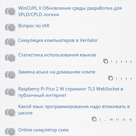
WinCUPL II Обновление среды разработки для
SPLD/CPLD логики
Вопрос по IAR
Симуляция компьютеров в Verilator
Статистика использования языков
1
2
3
4
5
Замена аськи на домашнем компе
1
2
3
4
Raspberry Pi Pico 2 W стриминг TLS WebSocket в
публичный интернет
Какой язык программирования надо втюхивать в
школе
1
10
11
12
13
…
Online симулятор схем