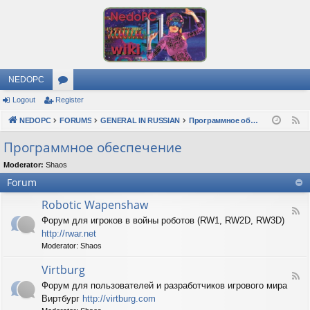
NEDOPC
Logout
Register
or
NEDOPC
u
FORUMS
GENERAL IN RUSSIAN
Программное обеспечение
F
e
m
Программное обеспечение
e
s
Moderator:
Shaos
d
Forum
Robotic Wapenshaw
F
Форум для игроков в войны роботов (RW1, RW2D, RW3D)
e
http://rwar.net
e
d
Moderator:
Shaos
-
R
Virtburg
F
o
Форум для пользователей и разработчиков игрового мира
e
b
Виртбург
http://virtburg.com
e
o
d