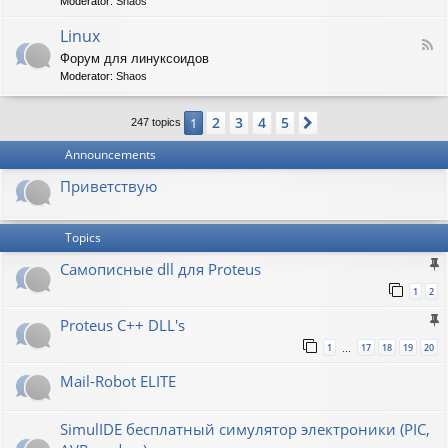
t
Moderator:
Shaos
-
i
V
Linux
c
F
i
W
Форум для линуксоидов
e
r
a
Moderator:
Shaos
e
t
p
d
b
e
-
u
n
2
3
4
5
1
Next
247 topics
L
r
s
i
g
h
Announcements
n
a
u
w
Приветствую
x
Topics
Самописные dll для Proteus
1
2
Proteus C++ DLL's
1
17
18
19
20
…
Mail-Robot ELITE
SimulIDE бесплатный симулятор электроники (PIC,