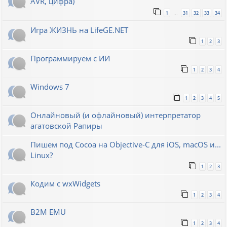
AVR, цифра)
1
31
32
33
34
…
Игра ЖИЗНЬ на LifeGE.NET
1
2
3
Программируем с ИИ
1
2
3
4
Windows 7
1
2
3
4
5
Онлайновый (и офлайновый) интерпретатор
агатовской Рапиры
Пишем под Cocoa на Objective-C для iOS, macOS и...
Linux?
1
2
3
Кодим с wxWidgets
1
2
3
4
B2M EMU
1
2
3
4