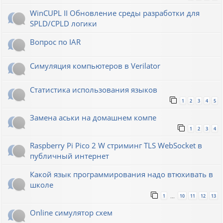
WinCUPL II Обновление среды разработки для
SPLD/CPLD логики
Вопрос по IAR
Симуляция компьютеров в Verilator
Статистика использования языков
1
2
3
4
5
Замена аськи на домашнем компе
1
2
3
4
Raspberry Pi Pico 2 W стриминг TLS WebSocket в
публичный интернет
Какой язык программирования надо втюхивать в
школе
1
10
11
12
13
…
Online симулятор схем