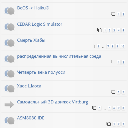
BeOS -> Haiku®
1
2
CEDAR Logic Simulator
1
2
3
4
5
Смерть Жабы
1
7
8
9
10
…
распределенная вычислительная среда
1
2
Четверть века полуоси
Хаос Шаоса
1
2
Самодельный 3D движок Virtburg
1
5
6
7
8
…
ASM8080 IDE
1
2
3