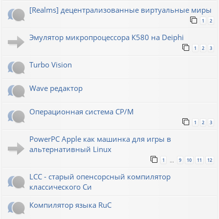
[Realms] децентрализованные виртуальные миры
1
2
Эмулятор микропроцессора К580 на Deiphi
1
2
3
Turbo Vision
Wave редактор
Операционная система CP/M
1
2
3
PowerPC Apple как машинка для игры в
альтернативный Linux
1
9
10
11
12
…
LCC - старый опенсорсный компилятор
классического Си
Компилятор языка RuC