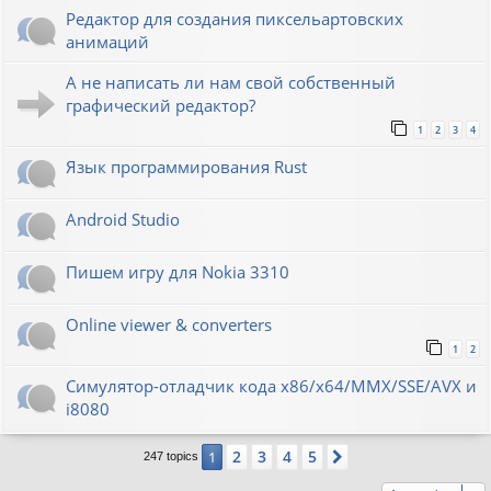
Редактор для создания пиксельартовских
анимаций
А не написать ли нам свой собственный
графический редактор?
1
2
3
4
Язык программирования Rust
Android Studio
Пишем игру для Nokia 3310
Online viewer & converters
1
2
Симулятор-отладчик кода x86/x64/MMX/SSE/AVX и
i8080
2
3
4
5
1
Next
247 topics