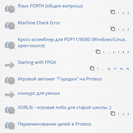
Язык FORTH (общие вопросы)
1
2
3
Machine Check Error
1
2
3
Кросс-ассемблер для PDP11/8080 (Windows/Linux,
open-source)
1
6
7
8
9
…
Starting with FPGA
1
16
17
18
19
…
Игровой автомат "Городки" на Proteus
конкурс для умных
XORLib - игровая либа для старой школы ;)
1
2
3
Переименование цепей в Proteus