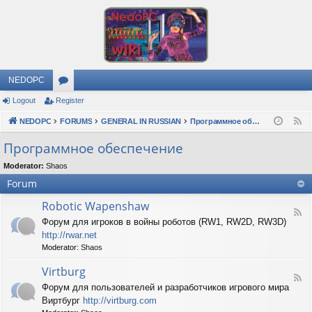
NEDOPC
Logout
Register
or
NEDOPC
u
FORUMS
GENERAL IN RUSSIAN
Программное обеспечение
F
e
m
Программное обеспечение
e
s
Moderator:
Shaos
d
Forum
Robotic Wapenshaw
F
Форум для игроков в войны роботов (RW1, RW2D, RW3D)
e
http://rwar.net
e
d
Moderator:
Shaos
-
R
Virtburg
F
o
Форум для пользователей и разработчиков игрового мира
e
b
Виртбург
http://virtburg.com
e
o
d