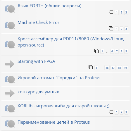
Язык FORTH (общие вопросы)
1
2
3
Machine Check Error
1
2
3
Кросс-ассемблер для PDP11/8080 (Windows/Linux,
open-source)
1
6
7
8
9
…
Starting with FPGA
1
16
17
18
19
…
Игровой автомат "Городки" на Proteus
конкурс для умных
XORLib - игровая либа для старой школы ;)
1
2
3
Переименование цепей в Proteus