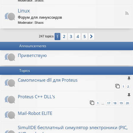
t
Moderator:
Shaos
-
i
V
Linux
c
F
i
W
Форум для линуксоидов
e
r
a
Moderator:
Shaos
e
t
p
d
b
e
-
u
n
2
3
4
5
1
Next
247 topics
L
r
s
i
g
h
Announcements
n
a
u
w
Приветствую
x
Topics
Самописные dll для Proteus
1
2
Proteus C++ DLL's
1
17
18
19
20
…
Mail-Robot ELITE
SimulIDE бесплатный симулятор электроники (PIC,