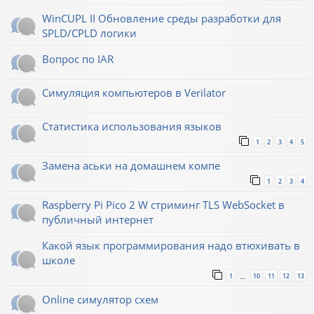
WinCUPL II Обновление среды разработки для
SPLD/CPLD логики
Вопрос по IAR
Симуляция компьютеров в Verilator
Статистика использования языков
1
2
3
4
5
Замена аськи на домашнем компе
1
2
3
4
Raspberry Pi Pico 2 W стриминг TLS WebSocket в
публичный интернет
Какой язык программирования надо втюхивать в
школе
1
10
11
12
13
…
Online симулятор схем