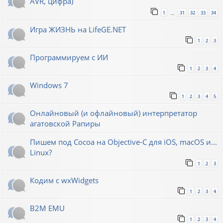
AVR, цифра)
1
31
32
33
34
…
Игра ЖИЗНЬ на LifeGE.NET
1
2
3
Программируем с ИИ
1
2
3
4
Windows 7
1
2
3
4
5
Онлайновый (и офлайновый) интерпретатор
агатовской Рапиры
Пишем под Cocoa на Objective-C для iOS, macOS и...
Linux?
1
2
3
Кодим с wxWidgets
1
2
3
4
B2M EMU
1
2
3
4