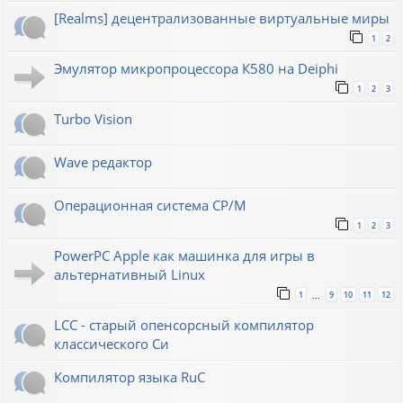
[Realms] децентрализованные виртуальные миры
1
2
Эмулятор микропроцессора К580 на Deiphi
1
2
3
Turbo Vision
Wave редактор
Операционная система CP/M
1
2
3
PowerPC Apple как машинка для игры в
альтернативный Linux
1
9
10
11
12
…
LCC - старый опенсорсный компилятор
классического Си
Компилятор языка RuC