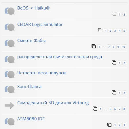
BeOS -> Haiku®
1
2
CEDAR Logic Simulator
1
2
3
4
5
Смерть Жабы
1
7
8
9
10
…
распределенная вычислительная среда
1
2
Четверть века полуоси
Хаос Шаоса
1
2
Самодельный 3D движок Virtburg
1
5
6
7
8
…
ASM8080 IDE
1
2
3