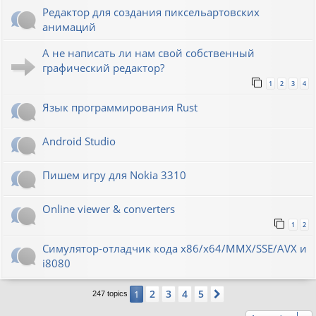
Редактор для создания пиксельартовских
анимаций
А не написать ли нам свой собственный
графический редактор?
1
2
3
4
Язык программирования Rust
Android Studio
Пишем игру для Nokia 3310
Online viewer & converters
1
2
Симулятор-отладчик кода x86/x64/MMX/SSE/AVX и
i8080
2
3
4
5
1
Next
247 topics