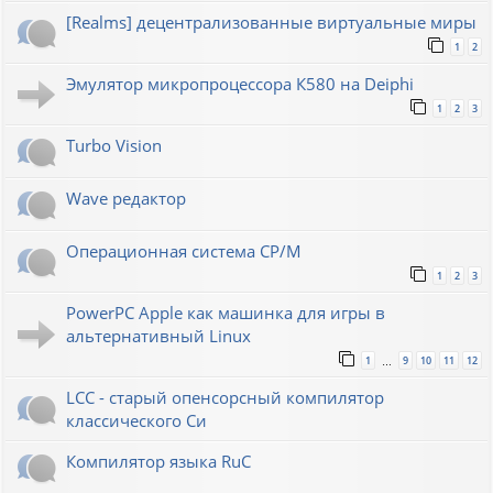
[Realms] децентрализованные виртуальные миры
1
2
Эмулятор микропроцессора К580 на Deiphi
1
2
3
Turbo Vision
Wave редактор
Операционная система CP/M
1
2
3
PowerPC Apple как машинка для игры в
альтернативный Linux
1
9
10
11
12
…
LCC - старый опенсорсный компилятор
классического Си
Компилятор языка RuC