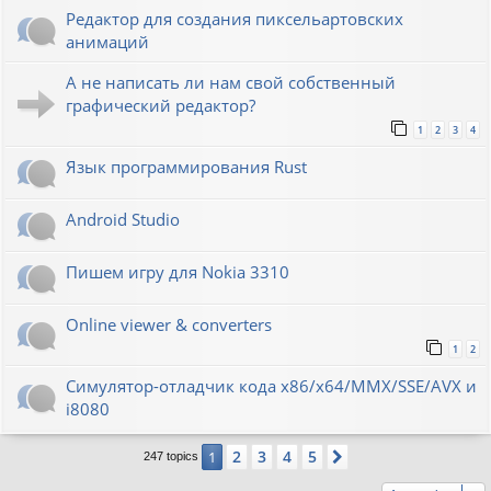
Редактор для создания пиксельартовских
анимаций
А не написать ли нам свой собственный
графический редактор?
1
2
3
4
Язык программирования Rust
Android Studio
Пишем игру для Nokia 3310
Online viewer & converters
1
2
Симулятор-отладчик кода x86/x64/MMX/SSE/AVX и
i8080
2
3
4
5
1
Next
247 topics