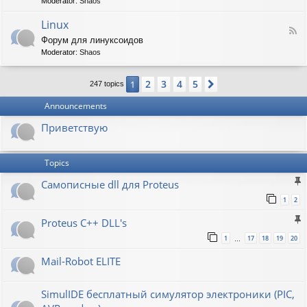
t
Moderator:
Shaos
-
i
V
Linux
c
F
i
W
Форум для линуксоидов
e
r
a
Moderator:
Shaos
e
t
p
d
b
e
-
u
n
2
3
4
5
1
Next
247 topics
L
r
s
i
g
h
Announcements
n
a
u
w
Приветствую
x
Topics
Самописные dll для Proteus
1
2
Proteus C++ DLL's
1
17
18
19
20
…
Mail-Robot ELITE
SimulIDE бесплатный симулятор электроники (PIC,