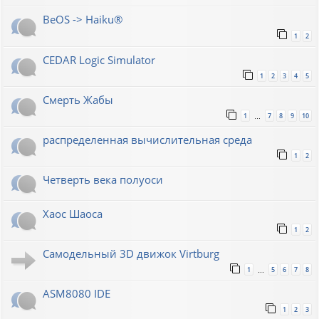
BeOS -> Haiku®
1
2
CEDAR Logic Simulator
1
2
3
4
5
Смерть Жабы
1
7
8
9
10
…
распределенная вычислительная среда
1
2
Четверть века полуоси
Хаос Шаоса
1
2
Самодельный 3D движок Virtburg
1
5
6
7
8
…
ASM8080 IDE
1
2
3