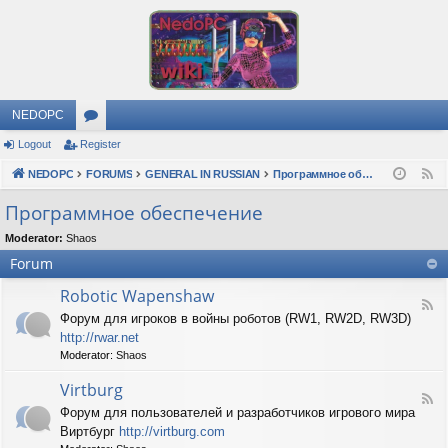
NEDOPC
Logout
Register
or
NEDOPC
u
FORUMS
GENERAL IN RUSSIAN
Программное обеспечение
F
e
m
Программное обеспечение
e
s
Moderator:
Shaos
d
Forum
Robotic Wapenshaw
F
Форум для игроков в войны роботов (RW1, RW2D, RW3D)
e
http://rwar.net
e
d
Moderator:
Shaos
-
R
Virtburg
F
o
Форум для пользователей и разработчиков игрового мира
e
b
Виртбург
http://virtburg.com
e
o
d