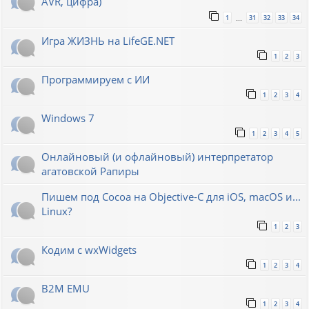
AVR, цифра)
1
31
32
33
34
…
Игра ЖИЗНЬ на LifeGE.NET
1
2
3
Программируем с ИИ
1
2
3
4
Windows 7
1
2
3
4
5
Онлайновый (и офлайновый) интерпретатор
агатовской Рапиры
Пишем под Cocoa на Objective-C для iOS, macOS и...
Linux?
1
2
3
Кодим с wxWidgets
1
2
3
4
B2M EMU
1
2
3
4