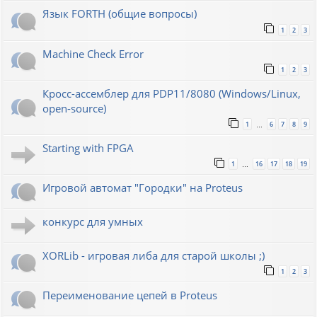
Язык FORTH (общие вопросы)
1
2
3
Machine Check Error
1
2
3
Кросс-ассемблер для PDP11/8080 (Windows/Linux,
open-source)
1
6
7
8
9
…
Starting with FPGA
1
16
17
18
19
…
Игровой автомат "Городки" на Proteus
конкурс для умных
XORLib - игровая либа для старой школы ;)
1
2
3
Переименование цепей в Proteus