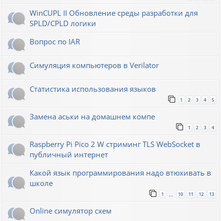
WinCUPL II Обновление среды разработки для
SPLD/CPLD логики
Вопрос по IAR
Симуляция компьютеров в Verilator
Статистика использования языков
1
2
3
4
5
Замена аськи на домашнем компе
1
2
3
4
Raspberry Pi Pico 2 W стриминг TLS WebSocket в
публичный интернет
Какой язык программирования надо втюхивать в
школе
1
10
11
12
13
…
Online симулятор схем