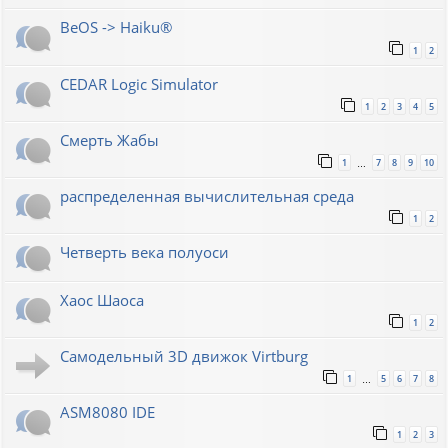
BeOS -> Haiku®
1
2
CEDAR Logic Simulator
1
2
3
4
5
Смерть Жабы
1
7
8
9
10
…
распределенная вычислительная среда
1
2
Четверть века полуоси
Хаос Шаоса
1
2
Самодельный 3D движок Virtburg
1
5
6
7
8
…
ASM8080 IDE
1
2
3