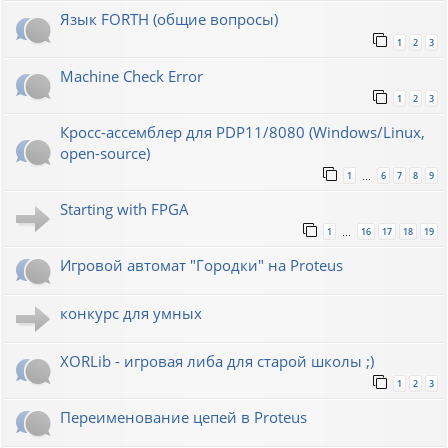
Язык FORTH (общие вопросы)
1
2
3
Machine Check Error
1
2
3
Кросс-ассемблер для PDP11/8080 (Windows/Linux,
open-source)
1
6
7
8
9
…
Starting with FPGA
1
16
17
18
19
…
Игровой автомат "Городки" на Proteus
конкурс для умных
XORLib - игровая либа для старой школы ;)
1
2
3
Переименование цепей в Proteus