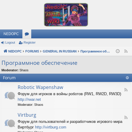
NEDOPC
Logout
Register
or
NEDOPC
u
FORUMS
GENERAL IN RUSSIAN
Программное обеспечение
F
e
m
Программное обеспечение
e
s
Moderator:
Shaos
d
Forum
Robotic Wapenshaw
F
Форум для игроков в войны роботов (RW1, RW2D, RW3D)
e
http://rwar.net
e
d
Moderator:
Shaos
-
R
Virtburg
F
o
Форум для пользователей и разработчиков игрового мира
e
b
Виртбург
http://virtburg.com
e
o
d