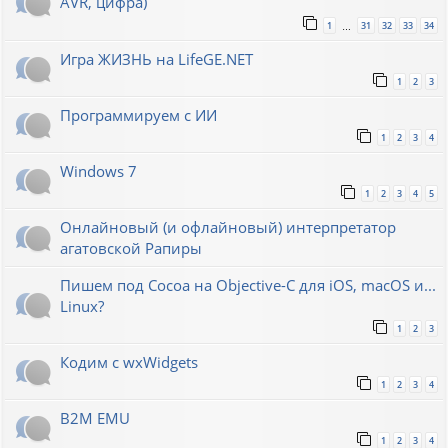
AVR, цифра)
1
31
32
33
34
…
Игра ЖИЗНЬ на LifeGE.NET
1
2
3
Программируем с ИИ
1
2
3
4
Windows 7
1
2
3
4
5
Онлайновый (и офлайновый) интерпретатор
агатовской Рапиры
Пишем под Cocoa на Objective-C для iOS, macOS и...
Linux?
1
2
3
Кодим с wxWidgets
1
2
3
4
B2M EMU
1
2
3
4