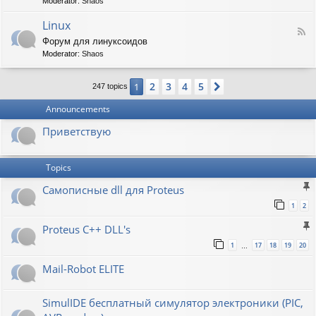
t
Moderator:
Shaos
-
i
V
Linux
c
F
i
W
Форум для линуксоидов
e
r
a
Moderator:
Shaos
e
t
p
d
b
e
-
u
n
2
3
4
5
1
Next
247 topics
L
r
s
i
g
h
Announcements
n
a
u
w
Приветствую
x
Topics
Самописные dll для Proteus
1
2
Proteus C++ DLL's
1
17
18
19
20
…
Mail-Robot ELITE
SimulIDE бесплатный симулятор электроники (PIC,