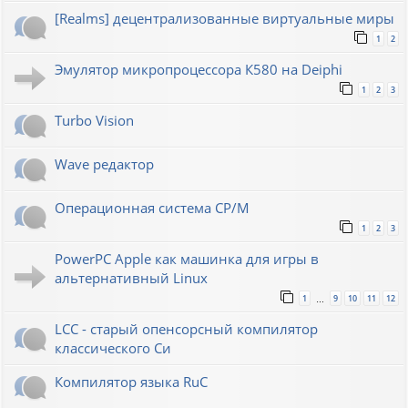
[Realms] децентрализованные виртуальные миры
1
2
Эмулятор микропроцессора К580 на Deiphi
1
2
3
Turbo Vision
Wave редактор
Операционная система CP/M
1
2
3
PowerPC Apple как машинка для игры в
альтернативный Linux
1
9
10
11
12
…
LCC - старый опенсорсный компилятор
классического Си
Компилятор языка RuC