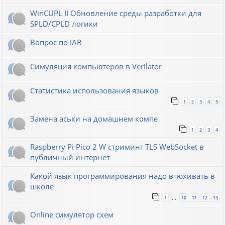
WinCUPL II Обновление среды разработки для
SPLD/CPLD логики
Вопрос по IAR
Симуляция компьютеров в Verilator
Статистика использования языков
1
2
3
4
5
Замена аськи на домашнем компе
1
2
3
4
Raspberry Pi Pico 2 W стриминг TLS WebSocket в
публичный интернет
Какой язык программирования надо втюхивать в
школе
1
10
11
12
13
…
Online симулятор схем