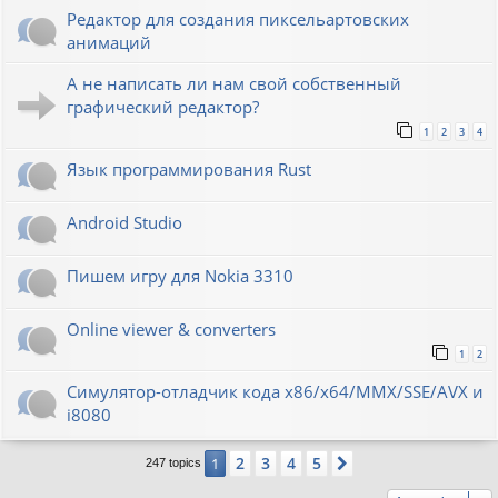
Редактор для создания пиксельартовских
анимаций
А не написать ли нам свой собственный
графический редактор?
1
2
3
4
Язык программирования Rust
Android Studio
Пишем игру для Nokia 3310
Online viewer & converters
1
2
Симулятор-отладчик кода x86/x64/MMX/SSE/AVX и
i8080
2
3
4
5
1
Next
247 topics