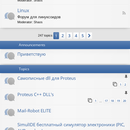
t
Moderator:
Shaos
-
i
V
Linux
c
F
i
W
Форум для линуксоидов
e
r
a
Moderator:
Shaos
e
t
p
d
b
e
-
u
n
2
3
4
5
1
Next
247 topics
L
r
s
i
g
h
Announcements
n
a
u
w
Приветствую
x
Topics
Самописные dll для Proteus
1
2
Proteus C++ DLL's
1
17
18
19
20
…
Mail-Robot ELITE
SimulIDE бесплатный симулятор электроники (PIC,