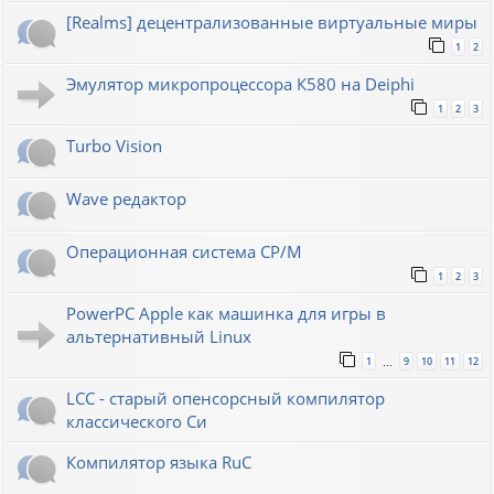
[Realms] децентрализованные виртуальные миры
1
2
Эмулятор микропроцессора К580 на Deiphi
1
2
3
Turbo Vision
Wave редактор
Операционная система CP/M
1
2
3
PowerPC Apple как машинка для игры в
альтернативный Linux
1
9
10
11
12
…
LCC - старый опенсорсный компилятор
классического Си
Компилятор языка RuC