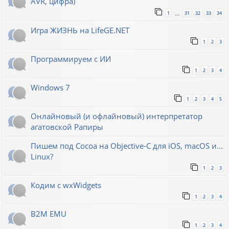
AVR, цифра)
1
31
32
33
34
…
Игра ЖИЗНЬ на LifeGE.NET
1
2
3
Программируем с ИИ
1
2
3
4
Windows 7
1
2
3
4
5
Онлайновый (и офлайновый) интерпретатор
агатовской Рапиры
Пишем под Cocoa на Objective-C для iOS, macOS и...
Linux?
1
2
3
Кодим с wxWidgets
1
2
3
4
B2M EMU
1
2
3
4