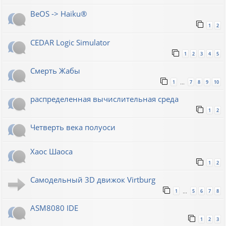
BeOS -> Haiku®
1
2
CEDAR Logic Simulator
1
2
3
4
5
Смерть Жабы
1
7
8
9
10
…
распределенная вычислительная среда
1
2
Четверть века полуоси
Хаос Шаоса
1
2
Самодельный 3D движок Virtburg
1
5
6
7
8
…
ASM8080 IDE
1
2
3