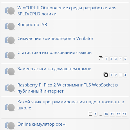
WinCUPL II Обновление среды разработки для
SPLD/CPLD логики
Вопрос по IAR
Симуляция компьютеров в Verilator
Статистика использования языков
1
2
3
4
5
Замена аськи на домашнем компе
1
2
3
4
Raspberry Pi Pico 2 W стриминг TLS WebSocket в
публичный интернет
Какой язык программирования надо втюхивать в
школе
1
10
11
12
13
…
Online симулятор схем