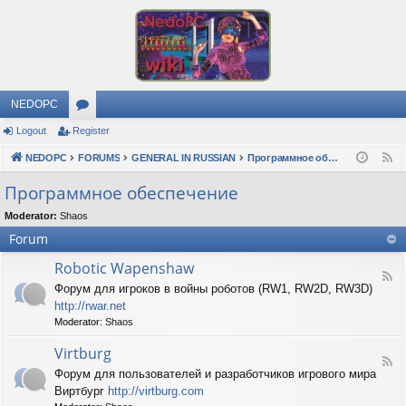
NEDOPC
Logout
Register
or
NEDOPC
u
FORUMS
GENERAL IN RUSSIAN
Программное обеспечение
F
e
m
Программное обеспечение
e
s
Moderator:
Shaos
d
Forum
Robotic Wapenshaw
F
Форум для игроков в войны роботов (RW1, RW2D, RW3D)
e
http://rwar.net
e
d
Moderator:
Shaos
-
R
Virtburg
F
o
Форум для пользователей и разработчиков игрового мира
e
b
Виртбург
http://virtburg.com
e
o
d