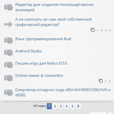
Редактор для создания пиксельартовских
анимаций
А не написать ли нам свой собственный
графический редактор?
1
2
3
4
Язык программирования Rust
Android Studio
Пишем игру для Nokia 3310
Online viewer & converters
1
2
Симулятор-отладчик кода x86/x64/MMX/SSE/AVX и
i8080
2
3
4
5
1
Next
247 topics