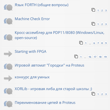
Язык FORTH (общие вопросы)
1
2
3
Machine Check Error
1
2
3
Кросс-ассемблер для PDP11/8080 (Windows/Linux,
open-source)
1
6
7
8
9
…
Starting with FPGA
1
16
17
18
19
…
Игровой автомат "Городки" на Proteus
конкурс для умных
XORLib - игровая либа для старой школы ;)
1
2
3
Переименование цепей в Proteus