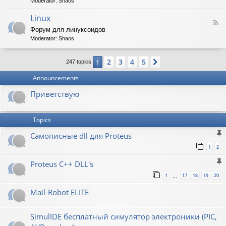
t
Moderator:
Shaos
-
i
V
Linux
c
F
i
W
Форум для линуксоидов
e
r
a
Moderator:
Shaos
e
t
p
d
b
e
-
u
n
2
3
4
5
1
Next
247 topics
L
r
s
i
g
h
Announcements
n
a
u
w
Приветствую
x
Topics
Самописные dll для Proteus
1
2
Proteus C++ DLL's
1
17
18
19
20
…
Mail-Robot ELITE
SimulIDE бесплатный симулятор электроники (PIC,