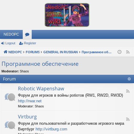
NEDOPC
Logout
Register
or
NEDOPC
u
FORUMS
GENERAL IN RUSSIAN
Программное обеспечение
F
e
m
Программное обеспечение
e
s
Moderator:
Shaos
d
Forum
Robotic Wapenshaw
F
Форум для игроков в войны роботов (RW1, RW2D, RW3D)
e
http://rwar.net
e
d
Moderator:
Shaos
-
R
Virtburg
F
o
Форум для пользователей и разработчиков игрового мира
e
b
Виртбург
http://virtburg.com
e
o
d