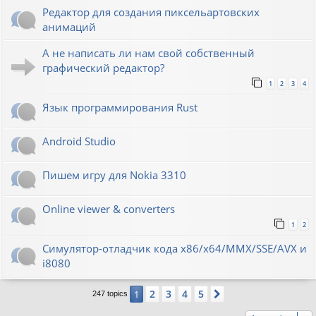
Редактор для создания пиксельартовских
анимаций
А не написать ли нам свой собственный
графический редактор?
1
2
3
4
Язык программирования Rust
Android Studio
Пишем игру для Nokia 3310
Online viewer & converters
1
2
Симулятор-отладчик кода x86/x64/MMX/SSE/AVX и
i8080
2
3
4
5
1
Next
247 topics