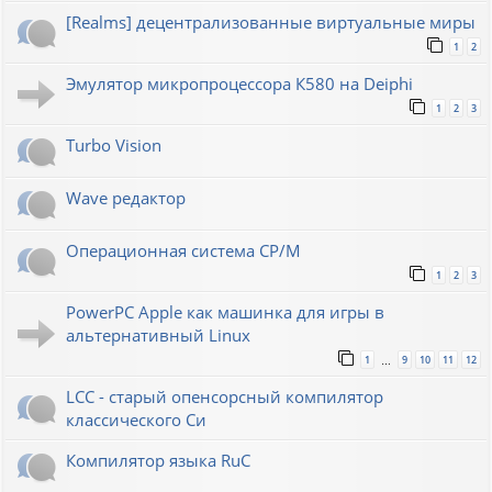
[Realms] децентрализованные виртуальные миры
1
2
Эмулятор микропроцессора К580 на Deiphi
1
2
3
Turbo Vision
Wave редактор
Операционная система CP/M
1
2
3
PowerPC Apple как машинка для игры в
альтернативный Linux
1
9
10
11
12
…
LCC - старый опенсорсный компилятор
классического Си
Компилятор языка RuC