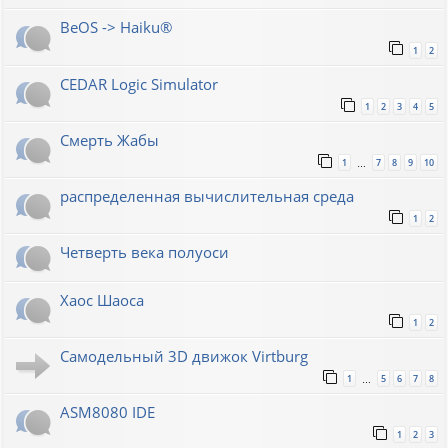
BeOS -> Haiku®
1
2
CEDAR Logic Simulator
1
2
3
4
5
Смерть Жабы
1
7
8
9
10
…
распределенная вычислительная среда
1
2
Четверть века полуоси
Хаос Шаоса
1
2
Самодельный 3D движок Virtburg
1
5
6
7
8
…
ASM8080 IDE
1
2
3