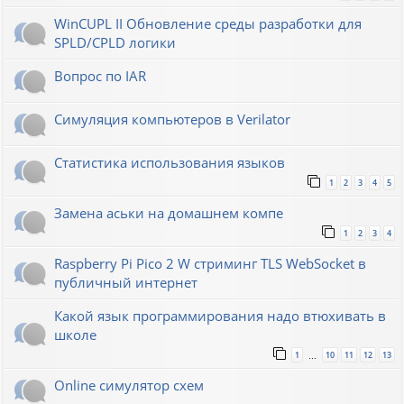
WinCUPL II Обновление среды разработки для
SPLD/CPLD логики
Вопрос по IAR
Симуляция компьютеров в Verilator
Статистика использования языков
1
2
3
4
5
Замена аськи на домашнем компе
1
2
3
4
Raspberry Pi Pico 2 W стриминг TLS WebSocket в
публичный интернет
Какой язык программирования надо втюхивать в
школе
1
10
11
12
13
…
Online симулятор схем