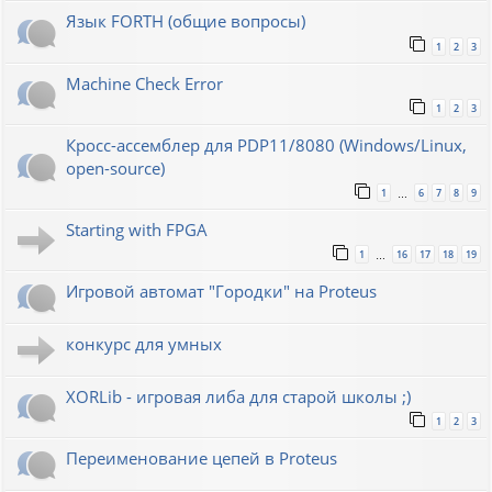
Язык FORTH (общие вопросы)
1
2
3
Machine Check Error
1
2
3
Кросс-ассемблер для PDP11/8080 (Windows/Linux,
open-source)
1
6
7
8
9
…
Starting with FPGA
1
16
17
18
19
…
Игровой автомат "Городки" на Proteus
конкурс для умных
XORLib - игровая либа для старой школы ;)
1
2
3
Переименование цепей в Proteus