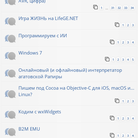
AVR, цифра)
1
31
32
33
34
…
Игра ЖИЗНЬ на LifeGE.NET
1
2
3
Программируем с ИИ
1
2
3
4
Windows 7
1
2
3
4
5
Онлайновый (и офлайновый) интерпретатор
агатовской Рапиры
Пишем под Cocoa на Objective-C для iOS, macOS и...
Linux?
1
2
3
Кодим с wxWidgets
1
2
3
4
B2M EMU
1
2
3
4