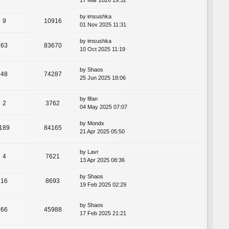
17 Mar 2026 19:32
by
imsushka
9
10916
01 Nov 2025 11:31
by
imsushka
63
83670
10 Oct 2025 11:19
by
Shaos
48
74287
25 Jun 2025 18:06
by
fifan
2
3762
04 May 2025 07:07
by
Mondx
189
84165
21 Apr 2025 05:50
by
Lavr
4
7621
13 Apr 2025 08:36
by
Shaos
16
8693
19 Feb 2025 02:29
by
Shaos
66
45988
17 Feb 2025 21:21