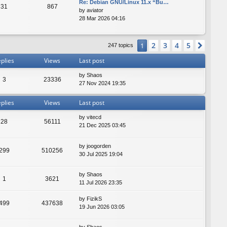
Re: Debian GNU/Linux 11.x “Bu…
31
867
by
aviator
28 Mar 2026 04:16
2
3
4
5
1
Next
247 topics
plies
Views
Last post
by
Shaos
3
23336
27 Nov 2024 19:35
plies
Views
Last post
by
vitecd
28
56111
21 Dec 2025 03:45
by
joogorden
299
510256
30 Jul 2025 19:04
by
Shaos
1
3621
11 Jul 2026 23:35
by
FizikS
499
437638
19 Jun 2026 03:05
by
Shaos