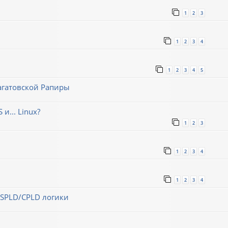
1
2
3
1
2
3
4
1
2
3
4
5
агатовской Рапиры
и... Linux?
1
2
3
1
2
3
4
1
2
3
4
 SPLD/CPLD логики