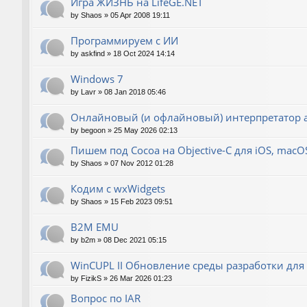
Игра ЖИЗНЬ на LifeGE.NET
by
Shaos
»
05 Apr 2008 19:11
Программируем с ИИ
by
askfind
»
18 Oct 2024 14:14
Windows 7
by
Lavr
»
08 Jan 2018 05:46
Онлайновый (и офлайновый) интерпретатор 
by
begoon
»
25 May 2026 02:13
Пишем под Cocoa на Objective-C для iOS, macOS 
by
Shaos
»
07 Nov 2012 01:28
Кодим с wxWidgets
by
Shaos
»
15 Feb 2023 09:51
B2M EMU
by
b2m
»
08 Dec 2021 05:15
WinCUPL II Обновление среды разработки для
by
FizikS
»
26 Mar 2026 01:23
Вопрос по IAR