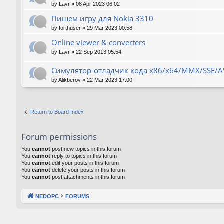
by
Lavr
»
08 Apr 2023 06:02
Пишем игру для Nokia 3310
by
forthuser
»
29 Mar 2023 00:58
Online viewer & converters
by
Lavr
»
22 Sep 2013 05:54
Симулятор-отладчик кода x86/x64/MMX/SSE/A
by
Alikberov
»
22 Mar 2023 17:00
Return to Board Index
Forum permissions
You
cannot
post new topics in this forum
You
cannot
reply to topics in this forum
You
cannot
edit your posts in this forum
You
cannot
delete your posts in this forum
You
cannot
post attachments in this forum
NEDOPC
FORUMS