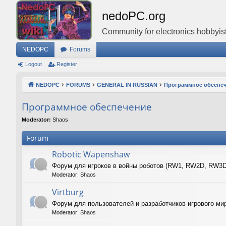
nedoPC.org
Community for electronics hobbyist
NEDOPC
Forums
Logout
Register
NEDOPC
FORUMS
GENERAL IN RUSSIAN
Программное обеспе
Программное обеспечение
Moderator:
Shaos
Forum
Robotic Wapenshaw
Форум для игроков в войны роботов (RW1, RW2D, RW3
Moderator:
Shaos
Virtburg
Форум для пользователей и разработчиков игрового ми
Moderator:
Shaos