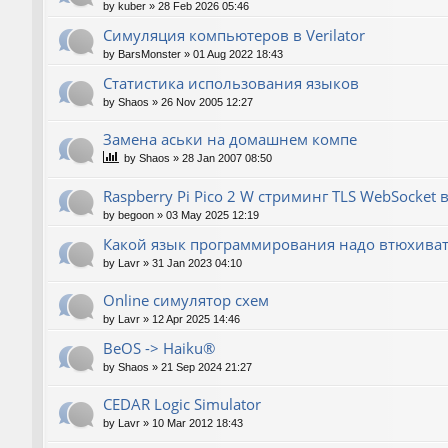
by
kuber
»
28 Feb 2026 05:46
Симуляция компьютеров в Verilator
by
BarsMonster
»
01 Aug 2022 18:43
Статистика использования языков
by
Shaos
»
26 Nov 2005 12:27
Замена аськи на домашнем компе
by
Shaos
»
28 Jan 2007 08:50
Raspberry Pi Pico 2 W стриминг TLS WebSocket
by
begoon
»
03 May 2025 12:19
Какой язык программирования надо втюхиват
by
Lavr
»
31 Jan 2023 04:10
Online симулятор схем
by
Lavr
»
12 Apr 2025 14:46
BeOS -> Haiku®
by
Shaos
»
21 Sep 2024 21:27
CEDAR Logic Simulator
by
Lavr
»
10 Mar 2012 18:43