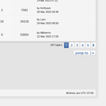
14 Apr 2023 07:22
by
forthuser
2
7583
29 Mar 2023 20:46
by
Lavr
19
34218
29 Mar 2023 08:50
by
Alikberov
0
53004
22 Mar 2023 17:00
2
3
4
5
1
Next
247 topics
Jump to
All times are
UTC-07:00