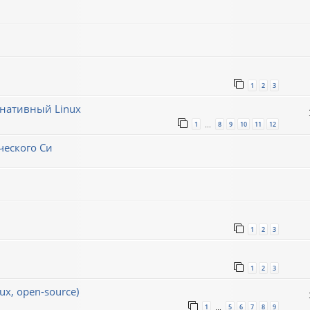
1
2
3
рнативный Linux
1
8
9
10
11
12
…
ческого Си
1
2
3
1
2
3
x, open-source)
1
5
6
7
8
9
…