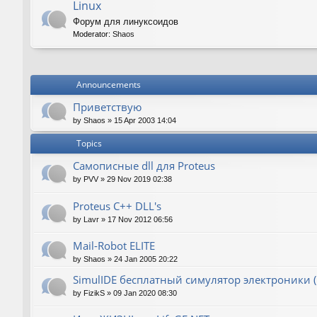
Linux
Форум для линуксоидов
Moderator:
Shaos
Announcements
Приветствую
by
Shaos
»
15 Apr 2003 14:04
Topics
Самописные dll для Proteus
by
PVV
»
29 Nov 2019 02:38
Proteus C++ DLL's
by
Lavr
»
17 Nov 2012 06:56
Mail-Robot ELITE
by
Shaos
»
24 Jan 2005 20:22
SimulIDE бесплатный симулятор электроники (P
by
FizikS
»
09 Jan 2020 08:30