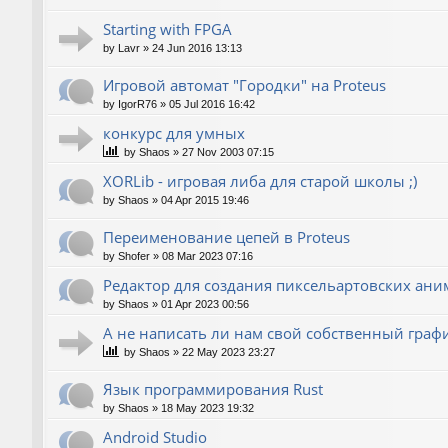
Starting with FPGA
by
Lavr
»
24 Jun 2016 13:13
Игровой автомат "Городки" на Proteus
by
IgorR76
»
05 Jul 2016 16:42
конкурс для умных
by
Shaos
»
27 Nov 2003 07:15
XORLib - игровая либа для старой школы ;)
by
Shaos
»
04 Apr 2015 19:46
Переименование цепей в Proteus
by
Shofer
»
08 Mar 2023 07:16
Редактор для создания пиксельартовских ан
by
Shaos
»
01 Apr 2023 00:56
А не написать ли нам свой собственный граф
by
Shaos
»
22 May 2023 23:27
Язык программирования Rust
by
Shaos
»
18 May 2023 19:32
Android Studio