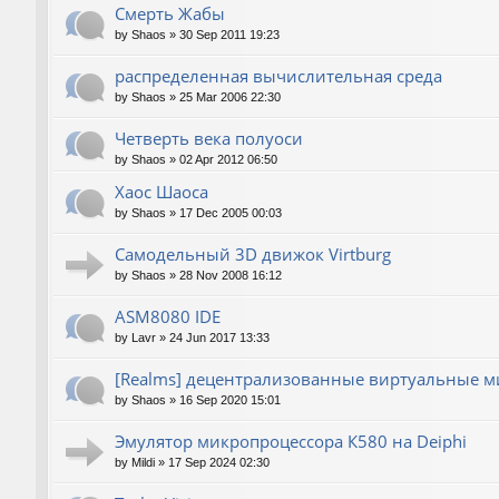
Смерть Жабы
by
Shaos
»
30 Sep 2011 19:23
распределенная вычислительная среда
by
Shaos
»
25 Mar 2006 22:30
Четверть века полуоси
by
Shaos
»
02 Apr 2012 06:50
Хаос Шаоса
by
Shaos
»
17 Dec 2005 00:03
Самодельный 3D движок Virtburg
by
Shaos
»
28 Nov 2008 16:12
ASM8080 IDE
by
Lavr
»
24 Jun 2017 13:33
[Realms] децентрализованные виртуальные 
by
Shaos
»
16 Sep 2020 15:01
Эмулятор микропроцессора К580 на Deiphi
by
Mildi
»
17 Sep 2024 02:30