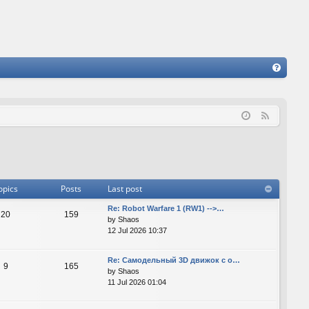
FA
Q
F
e
e
d
opics
Posts
Last post
Re: Robot Warfare 1 (RW1) -->…
20
159
by
Shaos
12 Jul 2026 10:37
Re: Самодельный 3D движок с о…
9
165
by
Shaos
11 Jul 2026 01:04