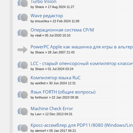
Turbo Vision
by
Shaos
»
17 Aug 2024 11:27
Wave редактор
by
imsushka
»
22 Feb 2024 11:09
Операционная система CP/M
by
vitali
»
05 Jul 2020 10:10
PowerPC Apple как машинка для игры в альте
by
Shaos
»
28 Jan 2007 21:43
LCC - старый опенсорсный компилятор класси
by
Shaos
»
01 Jul 2024 03:24
Компилятор языка RuC
by
askfind
»
30 Jun 2024 12:31
Язык FORTH (общие вопросы)
by
forthuser
»
22 Jan 2023 09:36
Machine Check Error
by
Lavr
»
12 Dec 2013 04:31
Кросс-ассемблер для PDP11/8080 (Windows/Linu
by
alemorf
»
05 Jan 2017 06:21