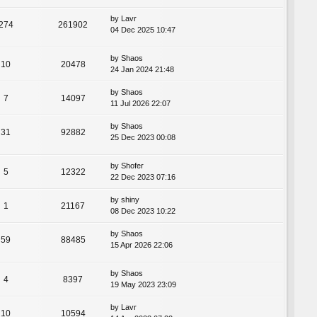
by
Lavr
274
261902
04 Dec 2025 10:47
by
Shaos
10
20478
24 Jan 2024 21:48
by
Shaos
7
14097
11 Jul 2026 22:07
by
Shaos
31
92882
25 Dec 2023 00:08
by
Shofer
5
12322
22 Dec 2023 07:16
by
shiny
1
21167
08 Dec 2023 10:22
by
Shaos
59
88485
15 Apr 2026 22:06
by
Shaos
4
8397
19 May 2023 23:09
by
Lavr
10
10594