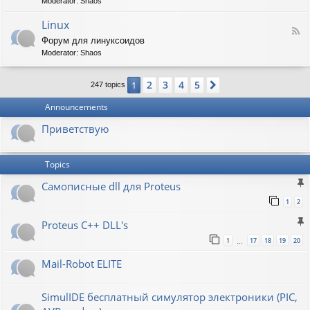
t
Moderator:
Shaos
-
i
V
Linux
c
F
i
W
Форум для линуксоидов
e
r
a
Moderator:
Shaos
e
t
p
d
b
e
-
u
n
2
3
4
5
1
Next
247 topics
L
r
s
i
g
h
Announcements
n
a
u
w
Приветствую
x
Topics
Самописные dll для Proteus
1
2
Proteus C++ DLL's
1
17
18
19
20
…
Mail-Robot ELITE
SimulIDE бесплатный симулятор электроники (PIC,