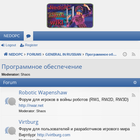
NEDOPC
Logout
Register
or
NEDOPC
u
FORUMS
GENERAL IN RUSSIAN
Программное обеспечение
F
e
m
Программное обеспечение
e
s
Moderator:
Shaos
d
Forum
Robotic Wapenshaw
F
Форум для игроков в войны роботов (RW1, RW2D, RW3D)
e
http://rwar.net
e
d
Moderator:
Shaos
-
R
Virtburg
F
o
Форум для пользователей и разработчиков игрового мира
e
b
Виртбург
http://virtburg.com
e
o
d