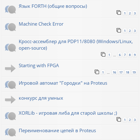
Язык FORTH (общие вопросы)
1
2
3
Machine Check Error
1
2
3
Кросс-ассемблер для PDP11/8080 (Windows/Linux,
open-source)
1
6
7
8
9
…
Starting with FPGA
1
16
17
18
19
…
Игровой автомат "Городки" на Proteus
конкурс для умных
XORLib - игровая либа для старой школы ;)
1
2
3
Переименование цепей в Proteus