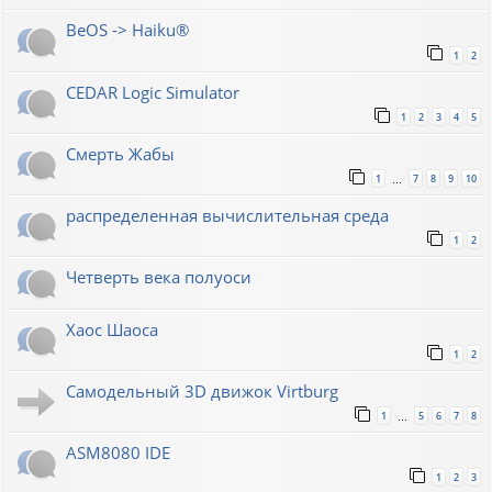
BeOS -> Haiku®
1
2
CEDAR Logic Simulator
1
2
3
4
5
Смерть Жабы
1
7
8
9
10
…
распределенная вычислительная среда
1
2
Четверть века полуоси
Хаос Шаоса
1
2
Самодельный 3D движок Virtburg
1
5
6
7
8
…
ASM8080 IDE
1
2
3