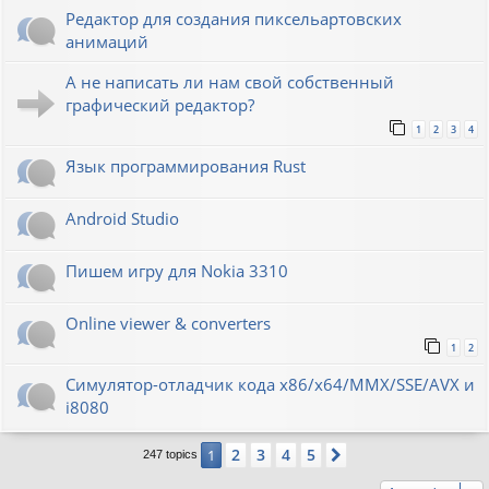
Редактор для создания пиксельартовских
анимаций
А не написать ли нам свой собственный
графический редактор?
1
2
3
4
Язык программирования Rust
Android Studio
Пишем игру для Nokia 3310
Online viewer & converters
1
2
Симулятор-отладчик кода x86/x64/MMX/SSE/AVX и
i8080
2
3
4
5
1
Next
247 topics