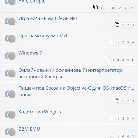
AVR, цифра)
1
31
32
33
34
…
Игра ЖИЗНЬ на LifeGE.NET
1
2
3
Программируем с ИИ
1
2
3
4
Windows 7
1
2
3
4
5
Онлайновый (и офлайновый) интерпретатор
агатовской Рапиры
Пишем под Cocoa на Objective-C для iOS, macOS и...
Linux?
1
2
3
Кодим с wxWidgets
1
2
3
4
B2M EMU
1
2
3
4