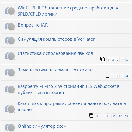
WinCUPL II Обновление среды разработки для
SPLD/CPLD логики
Вопрос по IAR
Симуляция компьютеров в Verilator
Статистика использования языков
1
2
3
4
5
Замена аськи на домашнем компе
1
2
3
4
Raspberry Pi Pico 2 W стриминг TLS WebSocket в
публичный интернет
Какой язык программирования надо втюхивать в
школе
1
10
11
12
13
…
Online симулятор схем