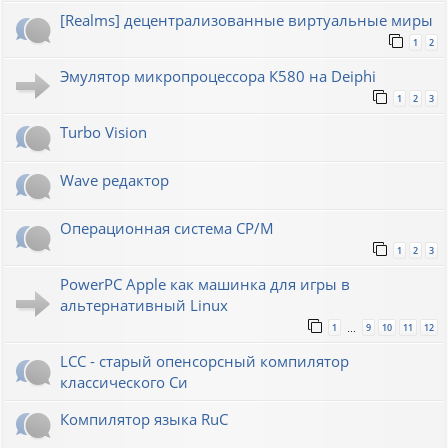
[Realms] децентрализованные виртуальные миры
1
2
Эмулятор микропроцессора К580 на Deiphi
1
2
3
Turbo Vision
Wave редактор
Операционная система CP/M
1
2
3
PowerPC Apple как машинка для игры в
альтернативный Linux
1
9
10
11
12
…
LCC - старый опенсорсный компилятор
классического Си
Компилятор языка RuC