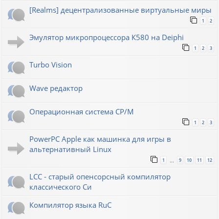
[Realms] децентрализованные виртуальные миры
1
2
Эмулятор микропроцессора К580 на Deiphi
1
2
3
Turbo Vision
Wave редактор
Операционная система CP/M
1
2
3
PowerPC Apple как машинка для игры в
альтернативный Linux
1
9
10
11
12
…
LCC - старый опенсорсный компилятор
классического Си
Компилятор языка RuC