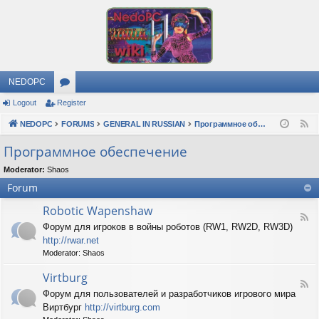
NEDOPC
Logout
Register
or
NEDOPC
u
FORUMS
GENERAL IN RUSSIAN
Программное обеспечение
F
e
m
Программное обеспечение
e
s
Moderator:
Shaos
d
Forum
Robotic Wapenshaw
F
Форум для игроков в войны роботов (RW1, RW2D, RW3D)
e
http://rwar.net
e
d
Moderator:
Shaos
-
R
Virtburg
F
o
Форум для пользователей и разработчиков игрового мира
e
b
Виртбург
http://virtburg.com
e
o
d