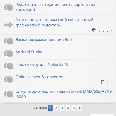
Редактор для создания пиксельартовских
анимаций
А не написать ли нам свой собственный
графический редактор?
1
2
3
4
Язык программирования Rust
Android Studio
Пишем игру для Nokia 3310
Online viewer & converters
1
2
Симулятор-отладчик кода x86/x64/MMX/SSE/AVX и
i8080
2
3
4
5
1
Next
247 topics