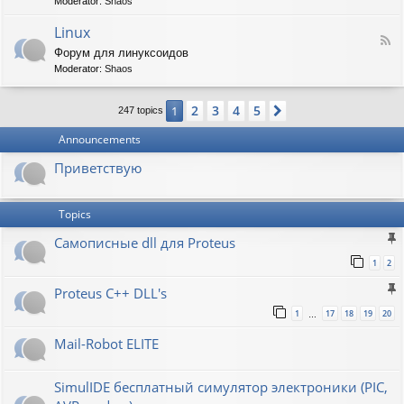
t
Moderator:
Shaos
-
i
V
Linux
c
F
i
W
Форум для линуксоидов
e
r
a
Moderator:
Shaos
e
t
p
d
b
e
-
u
n
2
3
4
5
1
Next
247 topics
L
r
s
i
g
h
Announcements
n
a
u
w
Приветствую
x
Topics
Самописные dll для Proteus
1
2
Proteus C++ DLL's
1
17
18
19
20
…
Mail-Robot ELITE
SimulIDE бесплатный симулятор электроники (PIC,