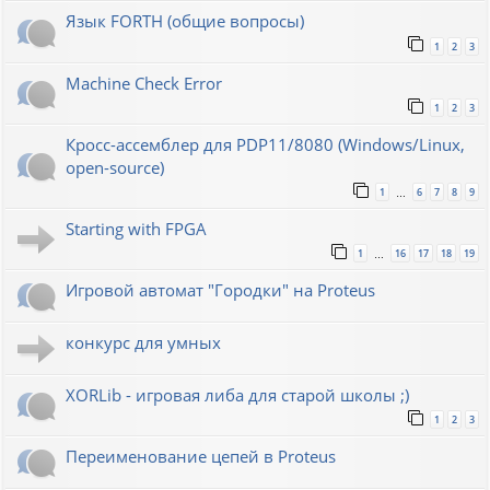
Язык FORTH (общие вопросы)
1
2
3
Machine Check Error
1
2
3
Кросс-ассемблер для PDP11/8080 (Windows/Linux,
open-source)
1
6
7
8
9
…
Starting with FPGA
1
16
17
18
19
…
Игровой автомат "Городки" на Proteus
конкурс для умных
XORLib - игровая либа для старой школы ;)
1
2
3
Переименование цепей в Proteus