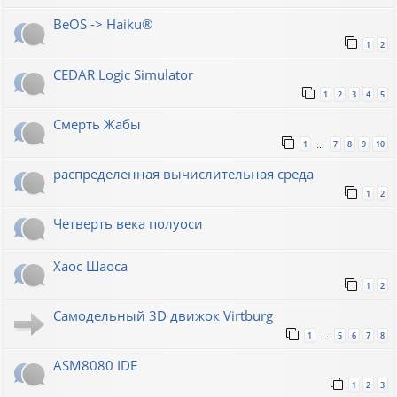
BeOS -> Haiku®
1
2
CEDAR Logic Simulator
1
2
3
4
5
Смерть Жабы
1
7
8
9
10
…
распределенная вычислительная среда
1
2
Четверть века полуоси
Хаос Шаоса
1
2
Самодельный 3D движок Virtburg
1
5
6
7
8
…
ASM8080 IDE
1
2
3