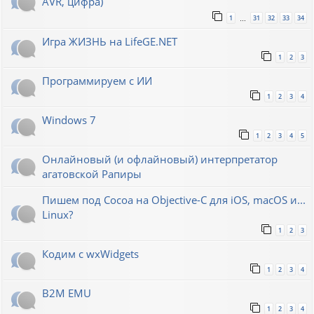
AVR, цифра)
1
31
32
33
34
…
Игра ЖИЗНЬ на LifeGE.NET
1
2
3
Программируем с ИИ
1
2
3
4
Windows 7
1
2
3
4
5
Онлайновый (и офлайновый) интерпретатор
агатовской Рапиры
Пишем под Cocoa на Objective-C для iOS, macOS и...
Linux?
1
2
3
Кодим с wxWidgets
1
2
3
4
B2M EMU
1
2
3
4