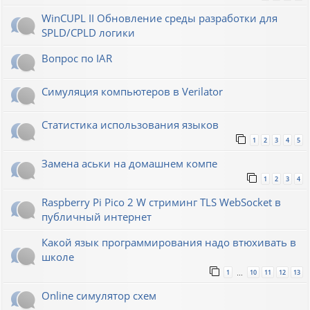
WinCUPL II Обновление среды разработки для
SPLD/CPLD логики
Вопрос по IAR
Симуляция компьютеров в Verilator
Статистика использования языков
1
2
3
4
5
Замена аськи на домашнем компе
1
2
3
4
Raspberry Pi Pico 2 W стриминг TLS WebSocket в
публичный интернет
Какой язык программирования надо втюхивать в
школе
1
10
11
12
13
…
Online симулятор схем