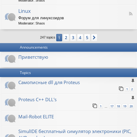
t
Moderator:
Shaos
-
i
V
Linux
c
F
i
W
Форум для линуксоидов
e
r
a
Moderator:
Shaos
e
t
p
d
b
e
-
u
n
2
3
4
5
1
Next
247 topics
L
r
s
i
g
h
Announcements
n
a
u
w
Приветствую
x
Topics
Самописные dll для Proteus
1
2
Proteus C++ DLL's
1
17
18
19
20
…
Mail-Robot ELITE
SimulIDE бесплатный симулятор электроники (PIC,