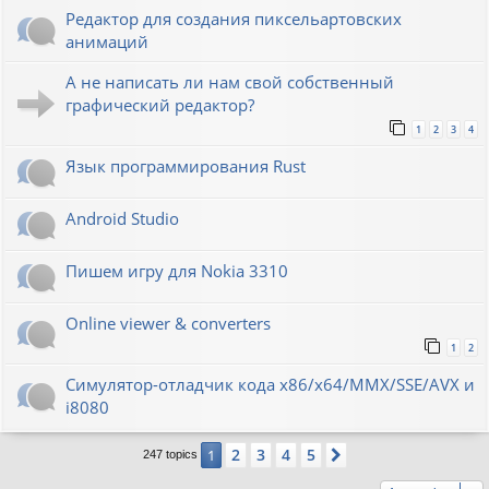
Редактор для создания пиксельартовских
анимаций
А не написать ли нам свой собственный
графический редактор?
1
2
3
4
Язык программирования Rust
Android Studio
Пишем игру для Nokia 3310
Online viewer & converters
1
2
Симулятор-отладчик кода x86/x64/MMX/SSE/AVX и
i8080
2
3
4
5
1
Next
247 topics