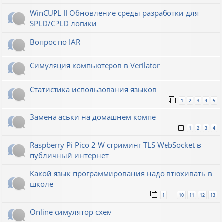
WinCUPL II Обновление среды разработки для
SPLD/CPLD логики
Вопрос по IAR
Симуляция компьютеров в Verilator
Статистика использования языков
1
2
3
4
5
Замена аськи на домашнем компе
1
2
3
4
Raspberry Pi Pico 2 W стриминг TLS WebSocket в
публичный интернет
Какой язык программирования надо втюхивать в
школе
1
10
11
12
13
…
Online симулятор схем