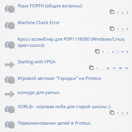
Язык FORTH (общие вопросы)
1
2
3
Machine Check Error
1
2
3
Кросс-ассемблер для PDP11/8080 (Windows/Linux,
open-source)
1
6
7
8
9
…
Starting with FPGA
1
16
17
18
19
…
Игровой автомат "Городки" на Proteus
конкурс для умных
XORLib - игровая либа для старой школы ;)
1
2
3
Переименование цепей в Proteus