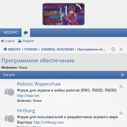
NEDOPC
Logout
Register
or
NEDOPC
u
FORUMS
GENERAL IN RUSSIAN
Программное обеспечение
F
e
m
Программное обеспечение
e
s
Moderator:
Shaos
d
Forum
Robotic Wapenshaw
F
Форум для игроков в войны роботов (RW1, RW2D, RW3D)
e
http://rwar.net
e
d
Moderator:
Shaos
-
R
Virtburg
F
o
Форум для пользователей и разработчиков игрового мира
e
b
Виртбург
http://virtburg.com
e
o
d