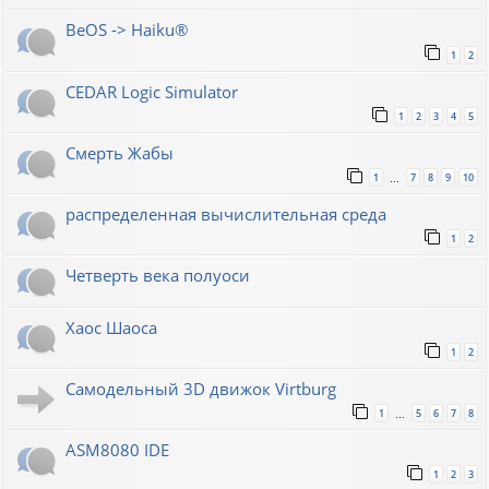
BeOS -> Haiku®
1
2
CEDAR Logic Simulator
1
2
3
4
5
Смерть Жабы
1
7
8
9
10
…
распределенная вычислительная среда
1
2
Четверть века полуоси
Хаос Шаоса
1
2
Самодельный 3D движок Virtburg
1
5
6
7
8
…
ASM8080 IDE
1
2
3