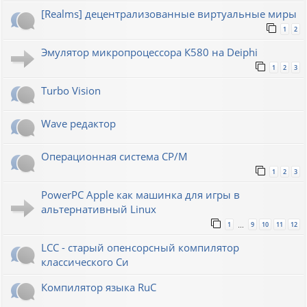
[Realms] децентрализованные виртуальные миры
1
2
Эмулятор микропроцессора К580 на Deiphi
1
2
3
Turbo Vision
Wave редактор
Операционная система CP/M
1
2
3
PowerPC Apple как машинка для игры в
альтернативный Linux
1
9
10
11
12
…
LCC - старый опенсорсный компилятор
классического Си
Компилятор языка RuC