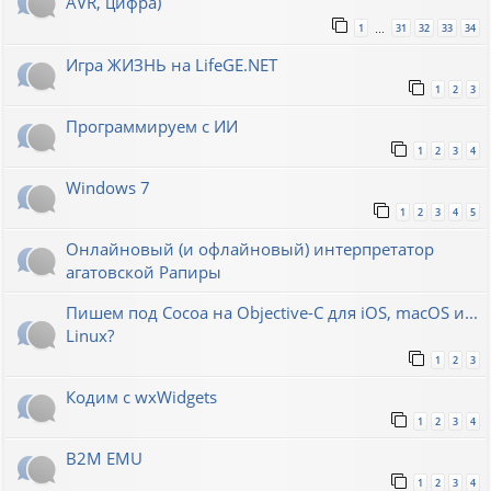
AVR, цифра)
1
31
32
33
34
…
Игра ЖИЗНЬ на LifeGE.NET
1
2
3
Программируем с ИИ
1
2
3
4
Windows 7
1
2
3
4
5
Онлайновый (и офлайновый) интерпретатор
агатовской Рапиры
Пишем под Cocoa на Objective-C для iOS, macOS и...
Linux?
1
2
3
Кодим с wxWidgets
1
2
3
4
B2M EMU
1
2
3
4