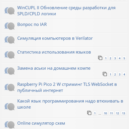
WinCUPL II Обновление среды разработки для
SPLD/CPLD логики
Вопрос по IAR
Симуляция компьютеров в Verilator
Статистика использования языков
1
2
3
4
5
Замена аськи на домашнем компе
1
2
3
4
Raspberry Pi Pico 2 W стриминг TLS WebSocket в
публичный интернет
Какой язык программирования надо втюхивать в
школе
1
10
11
12
13
…
Online симулятор схем