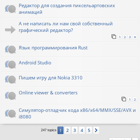
Редактор для создания пиксельартовских
анимаций
А не написать ли нам свой собственный
графический редактор?
1
2
3
4
Язык программирования Rust
Android Studio
Пишем игру для Nokia 3310
Online viewer & converters
1
2
Симулятор-отладчик кода x86/x64/MMX/SSE/AVX и
i8080
2
3
4
5
1
Next
247 topics