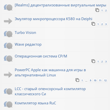
[Realms] децентрализованные виртуальные миры
1
2
Эмулятор микропроцессора К580 на Deiphi
1
2
3
Turbo Vision
Wave редактор
Операционная система CP/M
1
2
3
PowerPC Apple как машинка для игры в
альтернативный Linux
1
9
10
11
12
…
LCC - старый опенсорсный компилятор
классического Си
Компилятор языка RuC