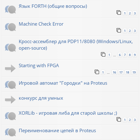
Язык FORTH (общие вопросы)
1
2
3
Machine Check Error
1
2
3
Кросс-ассемблер для PDP11/8080 (Windows/Linux,
open-source)
1
6
7
8
9
…
Starting with FPGA
1
16
17
18
19
…
Игровой автомат "Городки" на Proteus
конкурс для умных
XORLib - игровая либа для старой школы ;)
1
2
3
Переименование цепей в Proteus