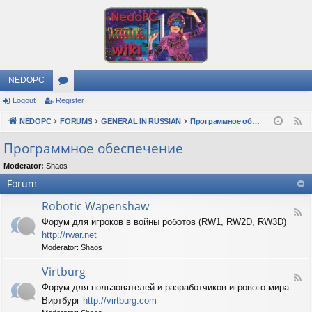
NEDOPC
Logout
Register
or
NEDOPC
u
FORUMS
GENERAL IN RUSSIAN
Программное обеспечение
F
e
m
Программное обеспечение
e
s
Moderator:
Shaos
d
Forum
Robotic Wapenshaw
F
Форум для игроков в войны роботов (RW1, RW2D, RW3D)
e
http://rwar.net
e
d
Moderator:
Shaos
-
R
Virtburg
F
o
Форум для пользователей и разработчиков игрового мира
e
b
Виртбург
http://virtburg.com
e
o
d