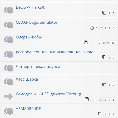
BeOS -> Haiku®
1
2
CEDAR Logic Simulator
1
2
3
4
5
Смерть Жабы
1
7
8
9
10
…
распределенная вычислительная среда
1
2
Четверть века полуоси
Хаос Шаоса
1
2
Самодельный 3D движок Virtburg
1
5
6
7
8
…
ASM8080 IDE
1
2
3