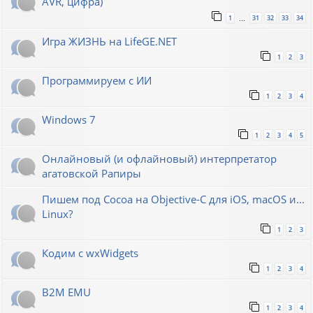
AVR, цифра)
1
31
32
33
34
…
Игра ЖИЗНЬ на LifeGE.NET
1
2
3
Программируем с ИИ
1
2
3
4
Windows 7
1
2
3
4
5
Онлайновый (и офлайновый) интерпретатор
агатовской Рапиры
Пишем под Cocoa на Objective-C для iOS, macOS и...
Linux?
1
2
3
Кодим с wxWidgets
1
2
3
4
B2M EMU
1
2
3
4