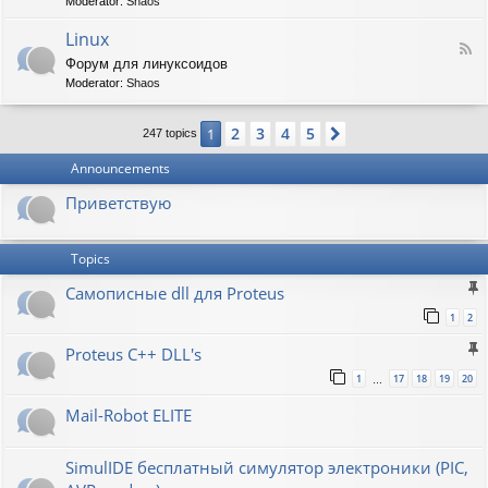
t
Moderator:
Shaos
-
i
V
Linux
c
F
i
W
Форум для линуксоидов
e
r
a
Moderator:
Shaos
e
t
p
d
b
e
-
u
n
2
3
4
5
1
Next
247 topics
L
r
s
i
g
h
Announcements
n
a
u
w
Приветствую
x
Topics
Самописные dll для Proteus
1
2
Proteus C++ DLL's
1
17
18
19
20
…
Mail-Robot ELITE
SimulIDE бесплатный симулятор электроники (PIC,