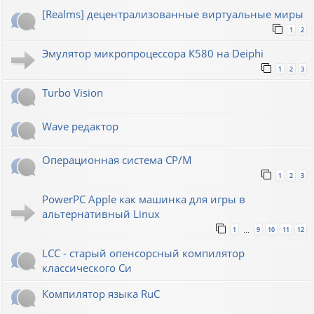
[Realms] децентрализованные виртуальные миры
1
2
Эмулятор микропроцессора К580 на Deiphi
1
2
3
Turbo Vision
Wave редактор
Операционная система CP/M
1
2
3
PowerPC Apple как машинка для игры в
альтернативный Linux
1
9
10
11
12
…
LCC - старый опенсорсный компилятор
классического Си
Компилятор языка RuC