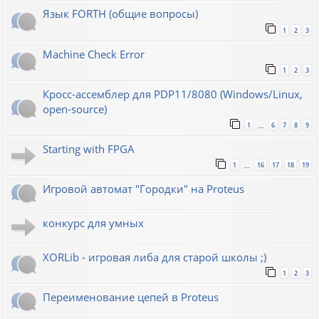
Язык FORTH (общие вопросы)
1
2
3
Machine Check Error
1
2
3
Кросс-ассемблер для PDP11/8080 (Windows/Linux,
open-source)
1
6
7
8
9
…
Starting with FPGA
1
16
17
18
19
…
Игровой автомат "Городки" на Proteus
конкурс для умных
XORLib - игровая либа для старой школы ;)
1
2
3
Переименование цепей в Proteus