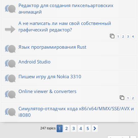
Редактор для создания пиксельартовских
анимаций
А не написать ли нам свой собственный
графический редактор?
1
2
3
4
Язык программирования Rust
Android Studio
Пишем игру для Nokia 3310
Online viewer & converters
1
2
Симулятор-отладчик кода x86/x64/MMX/SSE/AVX и
i8080
2
3
4
5
1
Next
247 topics