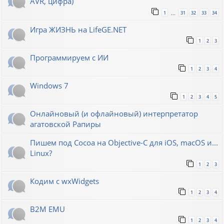
AVR, цифра)
1
31
32
33
34
…
Игра ЖИЗНЬ на LifeGE.NET
1
2
3
Программируем с ИИ
1
2
3
4
Windows 7
1
2
3
4
5
Онлайновый (и офлайновый) интерпретатор
агатовской Рапиры
Пишем под Cocoa на Objective-C для iOS, macOS и...
Linux?
1
2
3
Кодим с wxWidgets
1
2
3
4
B2M EMU
1
2
3
4