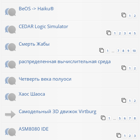
BeOS -> Haiku®
1
2
CEDAR Logic Simulator
1
2
3
4
5
Смерть Жабы
1
7
8
9
10
…
распределенная вычислительная среда
1
2
Четверть века полуоси
Хаос Шаоса
1
2
Самодельный 3D движок Virtburg
1
5
6
7
8
…
ASM8080 IDE
1
2
3