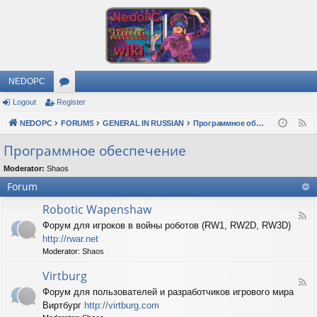
NEDOPC
Logout
Register
or
NEDOPC
u
FORUMS
GENERAL IN RUSSIAN
Программное обеспечение
F
e
m
Программное обеспечение
e
s
Moderator:
Shaos
d
Forum
Robotic Wapenshaw
F
Форум для игроков в войны роботов (RW1, RW2D, RW3D)
e
http://rwar.net
e
d
Moderator:
Shaos
-
R
Virtburg
F
o
Форум для пользователей и разработчиков игрового мира
e
b
Виртбург
http://virtburg.com
e
o
d