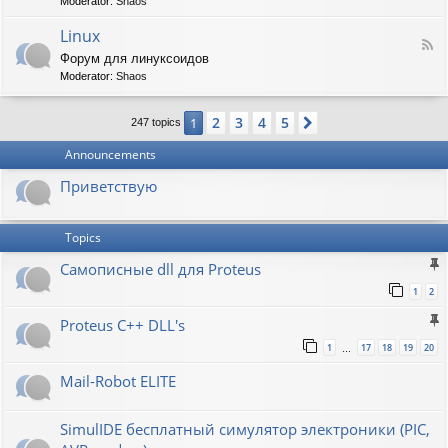
t
Moderator:
Shaos
-
i
V
Linux
c
F
i
W
Форум для линуксоидов
e
r
a
Moderator:
Shaos
e
t
p
d
b
e
-
u
n
2
3
4
5
1
Next
247 topics
L
r
s
i
g
h
Announcements
n
a
u
w
Приветствую
x
Topics
Самописные dll для Proteus
1
2
Proteus C++ DLL's
1
17
18
19
20
…
Mail-Robot ELITE
SimulIDE бесплатный симулятор электроники (PIC,