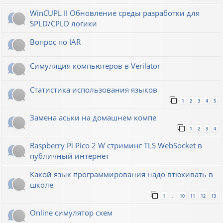
WinCUPL II Обновление среды разработки для
SPLD/CPLD логики
Вопрос по IAR
Симуляция компьютеров в Verilator
Статистика использования языков
1
2
3
4
5
Замена аськи на домашнем компе
1
2
3
4
Raspberry Pi Pico 2 W стриминг TLS WebSocket в
публичный интернет
Какой язык программирования надо втюхивать в
школе
1
10
11
12
13
…
Online симулятор схем