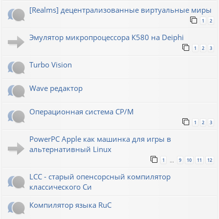
[Realms] децентрализованные виртуальные миры
1
2
Эмулятор микропроцессора К580 на Deiphi
1
2
3
Turbo Vision
Wave редактор
Операционная система CP/M
1
2
3
PowerPC Apple как машинка для игры в
альтернативный Linux
1
9
10
11
12
…
LCC - старый опенсорсный компилятор
классического Си
Компилятор языка RuC