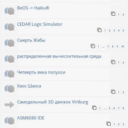
BeOS -> Haiku®
1
2
CEDAR Logic Simulator
1
2
3
4
5
Смерть Жабы
1
7
8
9
10
…
распределенная вычислительная среда
1
2
Четверть века полуоси
Хаос Шаоса
1
2
Самодельный 3D движок Virtburg
1
5
6
7
8
…
ASM8080 IDE
1
2
3