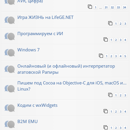
AVR, цифра)
1
31
32
33
34
…
Игра ЖИЗНЬ на LifeGE.NET
1
2
3
Программируем с ИИ
1
2
3
4
Windows 7
1
2
3
4
5
Онлайновый (и офлайновый) интерпретатор
агатовской Рапиры
Пишем под Cocoa на Objective-C для iOS, macOS и...
Linux?
1
2
3
Кодим с wxWidgets
1
2
3
4
B2M EMU
1
2
3
4