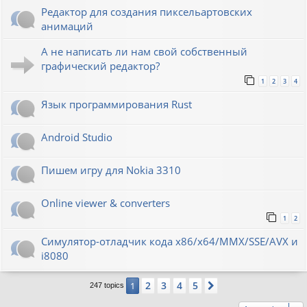
Редактор для создания пиксельартовских
анимаций
А не написать ли нам свой собственный
графический редактор?
1
2
3
4
Язык программирования Rust
Android Studio
Пишем игру для Nokia 3310
Online viewer & converters
1
2
Симулятор-отладчик кода x86/x64/MMX/SSE/AVX и
i8080
2
3
4
5
1
Next
247 topics