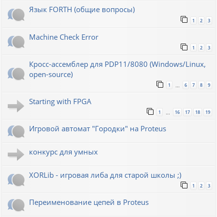
Язык FORTH (общие вопросы)
1
2
3
Machine Check Error
1
2
3
Кросс-ассемблер для PDP11/8080 (Windows/Linux,
open-source)
1
6
7
8
9
…
Starting with FPGA
1
16
17
18
19
…
Игровой автомат "Городки" на Proteus
конкурс для умных
XORLib - игровая либа для старой школы ;)
1
2
3
Переименование цепей в Proteus