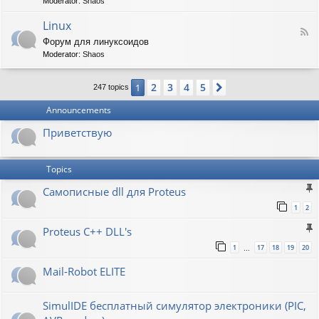
t
Moderator:
Shaos
-
i
V
Linux
c
F
i
W
Форум для линуксоидов
e
r
a
Moderator:
Shaos
e
t
p
d
b
e
-
u
n
2
3
4
5
1
Next
247 topics
L
r
s
i
g
h
Announcements
n
a
u
w
Приветствую
x
Topics
Самописные dll для Proteus
1
2
Proteus C++ DLL's
1
17
18
19
20
…
Mail-Robot ELITE
SimulIDE бесплатный симулятор электроники (PIC,