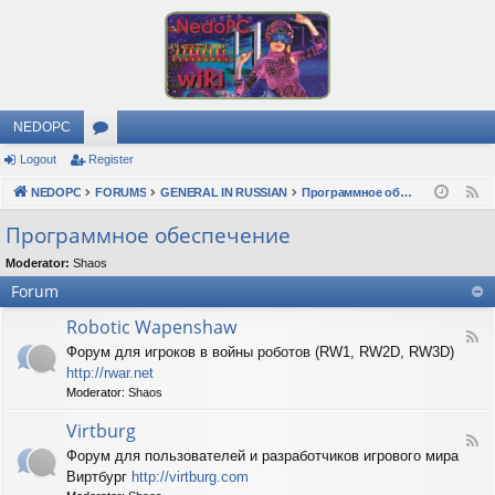
NEDOPC
Logout
Register
or
NEDOPC
u
FORUMS
GENERAL IN RUSSIAN
Программное обеспечение
F
e
m
Программное обеспечение
e
s
Moderator:
Shaos
d
Forum
Robotic Wapenshaw
F
Форум для игроков в войны роботов (RW1, RW2D, RW3D)
e
http://rwar.net
e
d
Moderator:
Shaos
-
R
Virtburg
F
o
Форум для пользователей и разработчиков игрового мира
e
b
Виртбург
http://virtburg.com
e
o
d