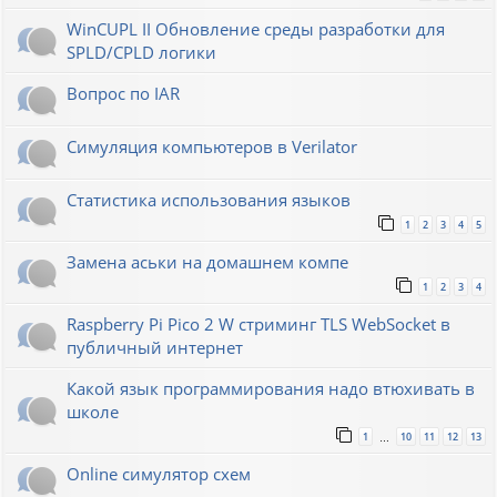
WinCUPL II Обновление среды разработки для
SPLD/CPLD логики
Вопрос по IAR
Симуляция компьютеров в Verilator
Статистика использования языков
1
2
3
4
5
Замена аськи на домашнем компе
1
2
3
4
Raspberry Pi Pico 2 W стриминг TLS WebSocket в
публичный интернет
Какой язык программирования надо втюхивать в
школе
1
10
11
12
13
…
Online симулятор схем