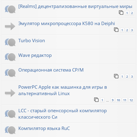
[Realms] децентрализованные виртуальные миры
1
2
Эмулятор микропроцессора К580 на Deiphi
1
2
3
Turbo Vision
Wave редактор
Операционная система CP/M
1
2
3
PowerPC Apple как машинка для игры в
альтернативный Linux
1
9
10
11
12
…
LCC - старый опенсорсный компилятор
классического Си
Компилятор языка RuC