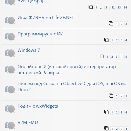
AVR, цифра)
1
31
32
33
34
…
Игра ЖИЗНЬ на LifeGE.NET
1
2
3
Программируем с ИИ
1
2
3
4
Windows 7
1
2
3
4
5
Онлайновый (и офлайновый) интерпретатор
агатовской Рапиры
Пишем под Cocoa на Objective-C для iOS, macOS и...
Linux?
1
2
3
Кодим с wxWidgets
1
2
3
4
B2M EMU
1
2
3
4