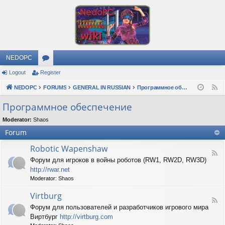
NEDOPC
Logout
Register
or
NEDOPC
u
FORUMS
GENERAL IN RUSSIAN
Программное обеспечение
F
e
m
Программное обеспечение
e
s
Moderator:
Shaos
d
Forum
Robotic Wapenshaw
F
Форум для игроков в войны роботов (RW1, RW2D, RW3D)
e
http://rwar.net
e
d
Moderator:
Shaos
-
R
Virtburg
F
o
Форум для пользователей и разработчиков игрового мира
e
b
Виртбург
http://virtburg.com
e
o
d