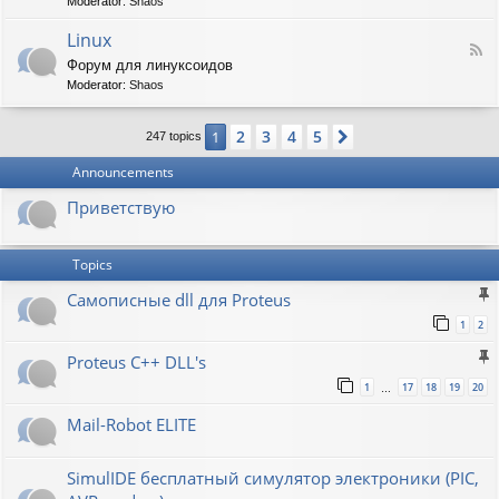
t
Moderator:
Shaos
-
i
V
Linux
c
F
i
W
Форум для линуксоидов
e
r
a
Moderator:
Shaos
e
t
p
d
b
e
-
u
n
2
3
4
5
1
Next
247 topics
L
r
s
i
g
h
Announcements
n
a
u
w
Приветствую
x
Topics
Самописные dll для Proteus
1
2
Proteus C++ DLL's
1
17
18
19
20
…
Mail-Robot ELITE
SimulIDE бесплатный симулятор электроники (PIC,