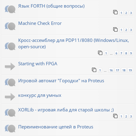
Язык FORTH (общие вопросы)
1
2
3
Machine Check Error
1
2
3
Кросс-ассемблер для PDP11/8080 (Windows/Linux,
open-source)
1
6
7
8
9
…
Starting with FPGA
1
16
17
18
19
…
Игровой автомат "Городки" на Proteus
конкурс для умных
XORLib - игровая либа для старой школы ;)
1
2
3
Переименование цепей в Proteus