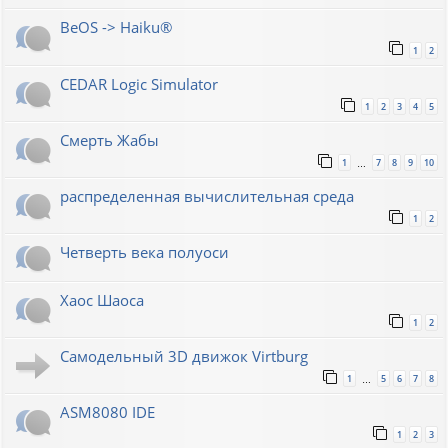
BeOS -> Haiku®
1
2
CEDAR Logic Simulator
1
2
3
4
5
Смерть Жабы
1
7
8
9
10
…
распределенная вычислительная среда
1
2
Четверть века полуоси
Хаос Шаоса
1
2
Самодельный 3D движок Virtburg
1
5
6
7
8
…
ASM8080 IDE
1
2
3