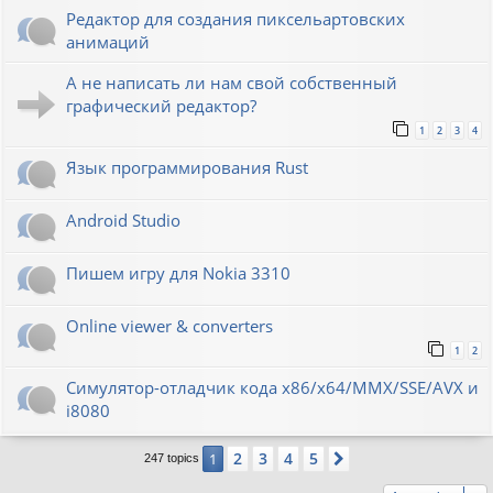
Редактор для создания пиксельартовских
анимаций
А не написать ли нам свой собственный
графический редактор?
1
2
3
4
Язык программирования Rust
Android Studio
Пишем игру для Nokia 3310
Online viewer & converters
1
2
Симулятор-отладчик кода x86/x64/MMX/SSE/AVX и
i8080
2
3
4
5
1
Next
247 topics