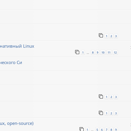
1
2
3
рнативный Linux
1
8
9
10
11
12
…
ческого Си
1
2
3
1
2
3
x, open-source)
1
5
6
7
8
9
…