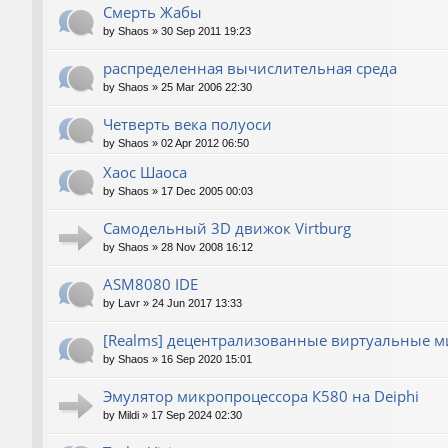
Смерть Жабы
by
Shaos
»
30 Sep 2011 19:23
распределенная вычислительная среда
by
Shaos
»
25 Mar 2006 22:30
Четверть века полуоси
by
Shaos
»
02 Apr 2012 06:50
Хаос Шаоса
by
Shaos
»
17 Dec 2005 00:03
Самодельный 3D движок Virtburg
by
Shaos
»
28 Nov 2008 16:12
ASM8080 IDE
by
Lavr
»
24 Jun 2017 13:33
[Realms] децентрализованные виртуальные 
by
Shaos
»
16 Sep 2020 15:01
Эмулятор микропроцессора К580 на Deiphi
by
Mildi
»
17 Sep 2024 02:30