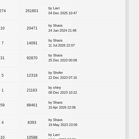
by
Lavr
274
261801
04 Dec 2025 10:47
by
Shaos
10
20471
24 Jan 2024 21:48
by
Shaos
7
14091
11 Jul 2026 22:07
by
Shaos
31
92870
25 Dec 2023 00:08
by
Shofer
5
12318
22 Dec 2023 07:16
by
shiny
1
21163
08 Dec 2023 10:22
by
Shaos
59
88461
15 Apr 2026 22:06
by
Shaos
4
8393
19 May 2023 23:09
by
Lavr
10
10588