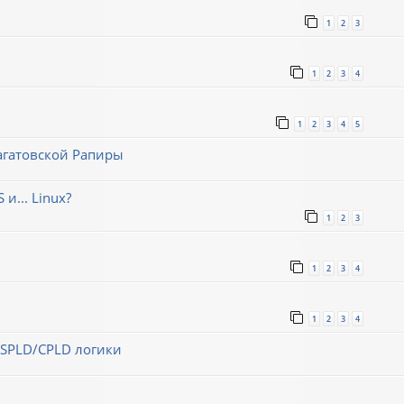
1
2
3
1
2
3
4
1
2
3
4
5
агатовской Рапиры
и... Linux?
1
2
3
1
2
3
4
1
2
3
4
 SPLD/CPLD логики