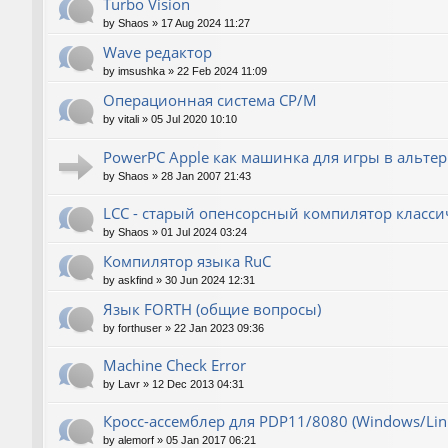
Turbo Vision
by
Shaos
»
17 Aug 2024 11:27
Wave редактор
by
imsushka
»
22 Feb 2024 11:09
Операционная система CP/M
by
vitali
»
05 Jul 2020 10:10
PowerPC Apple как машинка для игры в альте
by
Shaos
»
28 Jan 2007 21:43
LCC - старый опенсорсный компилятор класси
by
Shaos
»
01 Jul 2024 03:24
Компилятор языка RuC
by
askfind
»
30 Jun 2024 12:31
Язык FORTH (общие вопросы)
by
forthuser
»
22 Jan 2023 09:36
Machine Check Error
by
Lavr
»
12 Dec 2013 04:31
Кросс-ассемблер для PDP11/8080 (Windows/Linu
by
alemorf
»
05 Jan 2017 06:21