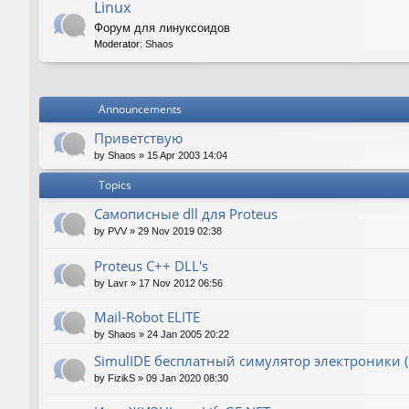
Linux
Форум для линуксоидов
Moderator:
Shaos
Announcements
Приветствую
by
Shaos
»
15 Apr 2003 14:04
Topics
Самописные dll для Proteus
by
PVV
»
29 Nov 2019 02:38
Proteus C++ DLL's
by
Lavr
»
17 Nov 2012 06:56
Mail-Robot ELITE
by
Shaos
»
24 Jan 2005 20:22
SimulIDE бесплатный симулятор электроники (P
by
FizikS
»
09 Jan 2020 08:30