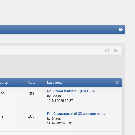
FA
Q
F
e
e
d
opics
Posts
Last post
Re: Robot Warfare 1 (RW1) -->…
20
159
by
Shaos
12 Jul 2026 10:37
Re: Самодельный 3D движок с о…
9
165
by
Shaos
11 Jul 2026 01:04