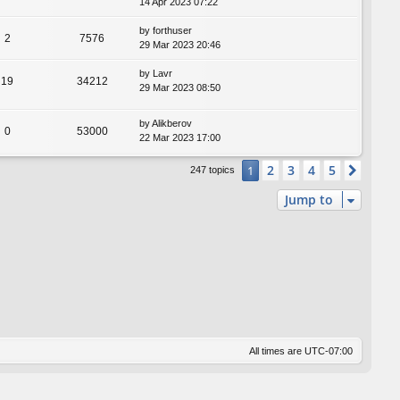
14 Apr 2023 07:22
by
forthuser
2
7576
29 Mar 2023 20:46
by
Lavr
19
34212
29 Mar 2023 08:50
by
Alikberov
0
53000
22 Mar 2023 17:00
2
3
4
5
1
Next
247 topics
Jump to
All times are
UTC-07:00