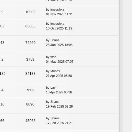
17 Mar 2026 19:32
by
imsushka
9
10908
01 Nov 2025 11:31
by
imsushka
63
83665
10 Oct 2025 11:19
by
Shaos
48
74260
25 Jun 2025 18:06
by
fifan
2
3759
04 May 2025 07:07
by
Mondx
189
84133
21 Apr 2025 05:50
by
Lavr
4
7606
13 Apr 2025 08:36
by
Shaos
16
8690
19 Feb 2025 02:29
by
Shaos
66
45968
17 Feb 2025 21:21