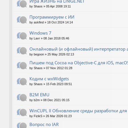
Игра ЖИЗНЬ на LifeGE.NET
by
Shaos
»
05 Apr 2008 19:11
Программируем с ИИ
by
askfind
»
18 Oct 2024 14:14
Windows 7
by
Lavr
»
08 Jan 2018 05:46
Онлайновый (и офлайновый) интерпретатор 
by
begoon
»
25 May 2026 02:13
Пишем под Cocoa на Objective-C для iOS, macOS 
by
Shaos
»
07 Nov 2012 01:28
Кодим с wxWidgets
by
Shaos
»
15 Feb 2023 09:51
B2M EMU
by
b2m
»
08 Dec 2021 05:15
WinCUPL II Обновление среды разработки для
by
FizikS
»
26 Mar 2026 01:23
Вопрос по IAR