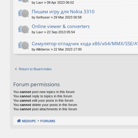
by
Lavr
»
08 Apr 2023 06:02
Пишем игру для Nokia 3310
by
forthuser
»
29 Mar 2023 00:58
Online viewer & converters
by
Lavr
»
22 Sep 2013 05:54
Симулятор-отладчик кода x86/x64/MMX/SSE/A
by
Alikberov
»
22 Mar 2023 17:00
Return to Board Index
Forum permissions
You
cannot
post new topics in this forum
You
cannot
reply to topics in this forum
You
cannot
edit your posts in this forum
You
cannot
delete your posts in this forum
You
cannot
post attachments in this forum
NEDOPC
FORUMS