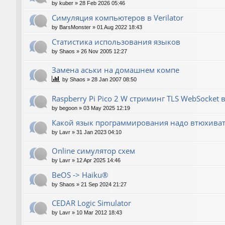
by
kuber
»
28 Feb 2026 05:46
Симуляция компьютеров в Verilator
by
BarsMonster
»
01 Aug 2022 18:43
Статистика использования языков
by
Shaos
»
26 Nov 2005 12:27
Замена аськи на домашнем компе
by
Shaos
»
28 Jan 2007 08:50
Raspberry Pi Pico 2 W стриминг TLS WebSocket
by
begoon
»
03 May 2025 12:19
Какой язык программирования надо втюхиват
by
Lavr
»
31 Jan 2023 04:10
Online симулятор схем
by
Lavr
»
12 Apr 2025 14:46
BeOS -> Haiku®
by
Shaos
»
21 Sep 2024 21:27
CEDAR Logic Simulator
by
Lavr
»
10 Mar 2012 18:43