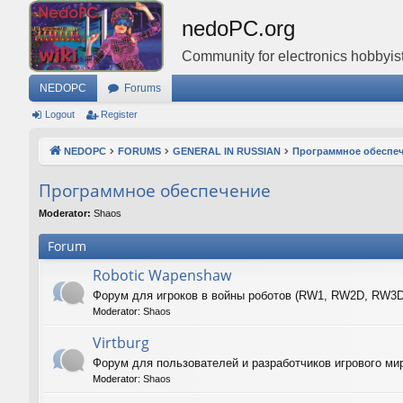
nedoPC.org
Community for electronics hobbyist
NEDOPC
Forums
Logout
Register
NEDOPC
FORUMS
GENERAL IN RUSSIAN
Программное обеспе
Программное обеспечение
Moderator:
Shaos
Forum
Robotic Wapenshaw
Форум для игроков в войны роботов (RW1, RW2D, RW3
Moderator:
Shaos
Virtburg
Форум для пользователей и разработчиков игрового ми
Moderator:
Shaos