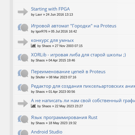
Starting with FPGA
by
Lavr
»
24 Jun 2016 13:13
Игровой автомат "Городки" на Proteus
by
IgorR76
»
05 Jul 2016 16:42
конкурс для умных
by
Shaos
»
27 Nov 2003 07:15
XORLib - игровая либа для старой школы ;)
by
Shaos
»
04 Apr 2015 19:46
Переименование цепей в Proteus
by
Shofer
»
08 Mar 2023 07:16
Редактор для создания пиксельартовских ан
by
Shaos
»
01 Apr 2023 00:56
А не написать ли нам свой собственный граф
by
Shaos
»
22 May 2023 23:27
Язык программирования Rust
by
Shaos
»
18 May 2023 19:32
Android Studio