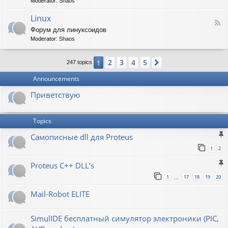
t
Moderator:
Shaos
-
i
V
Linux
c
F
i
W
Форум для линуксоидов
e
r
a
Moderator:
Shaos
e
t
p
d
b
e
-
u
n
2
3
4
5
1
Next
247 topics
L
r
s
i
g
h
Announcements
n
a
u
w
Приветствую
x
Topics
Самописные dll для Proteus
1
2
Proteus C++ DLL's
1
17
18
19
20
…
Mail-Robot ELITE
SimulIDE бесплатный симулятор электроники (PIC,