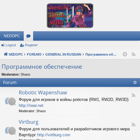
NEDOPC
Logout
Register
or
NEDOPC
u
FORUMS
GENERAL IN RUSSIAN
Программное обеспечение
F
e
m
Программное обеспечение
e
s
Moderator:
Shaos
d
Forum
Robotic Wapenshaw
F
Форум для игроков в войны роботов (RW1, RW2D, RW3D)
e
http://rwar.net
e
d
Moderator:
Shaos
-
R
Virtburg
F
o
Форум для пользователей и разработчиков игрового мира
e
b
Виртбург
http://virtburg.com
e
o
d