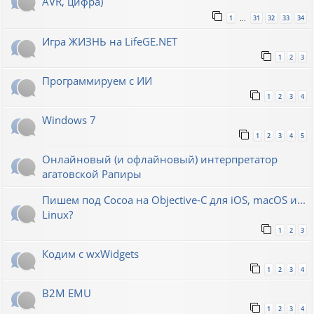
AVR, цифра)
1
31
32
33
34
…
Игра ЖИЗНЬ на LifeGE.NET
1
2
3
Программируем с ИИ
1
2
3
4
Windows 7
1
2
3
4
5
Онлайновый (и офлайновый) интерпретатор
агатовской Рапиры
Пишем под Cocoa на Objective-C для iOS, macOS и...
Linux?
1
2
3
Кодим с wxWidgets
1
2
3
4
B2M EMU
1
2
3
4