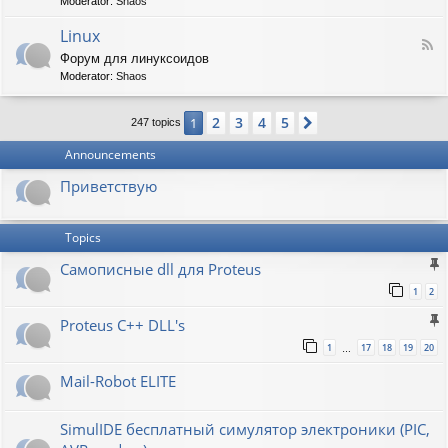
t
Moderator:
Shaos
-
i
V
Linux
c
F
i
W
Форум для линуксоидов
e
r
a
Moderator:
Shaos
e
t
p
d
b
e
-
u
n
2
3
4
5
1
Next
247 topics
L
r
s
i
g
h
Announcements
n
a
u
w
Приветствую
x
Topics
Самописные dll для Proteus
1
2
Proteus C++ DLL's
1
17
18
19
20
…
Mail-Robot ELITE
SimulIDE бесплатный симулятор электроники (PIC,