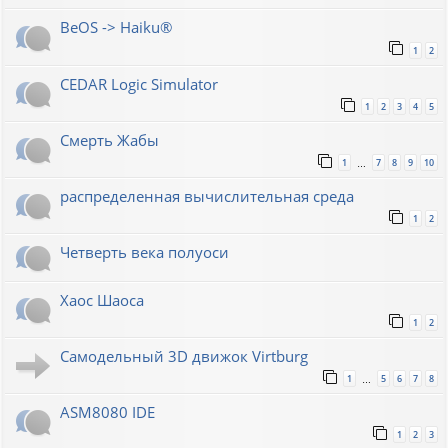
BeOS -> Haiku®
1
2
CEDAR Logic Simulator
1
2
3
4
5
Смерть Жабы
1
7
8
9
10
…
распределенная вычислительная среда
1
2
Четверть века полуоси
Хаос Шаоса
1
2
Самодельный 3D движок Virtburg
1
5
6
7
8
…
ASM8080 IDE
1
2
3