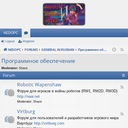
NEDOPC
Logout
Register
or
NEDOPC
u
FORUMS
GENERAL IN RUSSIAN
Программное обеспечение
F
e
m
Программное обеспечение
e
s
Moderator:
Shaos
d
Forum
Robotic Wapenshaw
F
Форум для игроков в войны роботов (RW1, RW2D, RW3D)
e
http://rwar.net
e
d
Moderator:
Shaos
-
R
Virtburg
F
o
Форум для пользователей и разработчиков игрового мира
e
b
Виртбург
http://virtburg.com
e
o
d