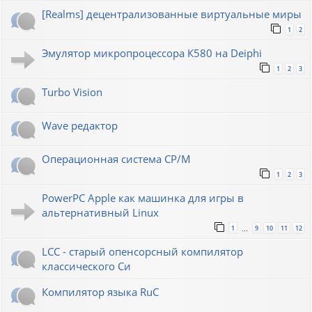
[Realms] децентрализованные виртуальные миры
1
2
Эмулятор микропроцессора К580 на Deiphi
1
2
3
Turbo Vision
Wave редактор
Операционная система CP/M
1
2
3
PowerPC Apple как машинка для игры в
альтернативный Linux
1
9
10
11
12
…
LCC - старый опенсорсный компилятор
классического Си
Компилятор языка RuC