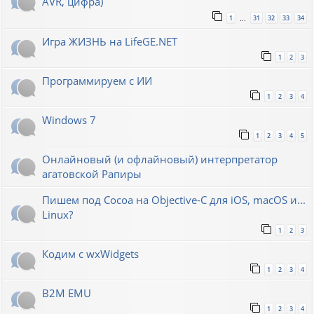
AVR, цифра)
1
31
32
33
34
…
Игра ЖИЗНЬ на LifeGE.NET
1
2
3
Программируем с ИИ
1
2
3
4
Windows 7
1
2
3
4
5
Онлайновый (и офлайновый) интерпретатор
агатовской Рапиры
Пишем под Cocoa на Objective-C для iOS, macOS и...
Linux?
1
2
3
Кодим с wxWidgets
1
2
3
4
B2M EMU
1
2
3
4