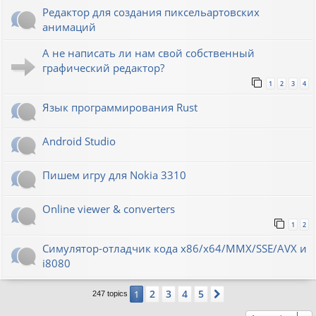
Редактор для создания пиксельартовских
анимаций
А не написать ли нам свой собственный
графический редактор?
1
2
3
4
Язык программирования Rust
Android Studio
Пишем игру для Nokia 3310
Online viewer & converters
1
2
Симулятор-отладчик кода x86/x64/MMX/SSE/AVX и
i8080
2
3
4
5
1
Next
247 topics