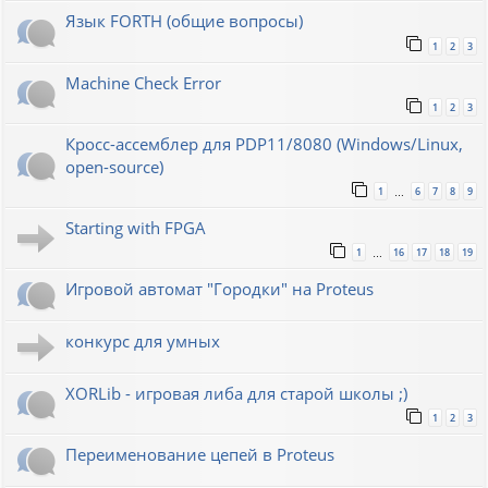
Язык FORTH (общие вопросы)
1
2
3
Machine Check Error
1
2
3
Кросс-ассемблер для PDP11/8080 (Windows/Linux,
open-source)
1
6
7
8
9
…
Starting with FPGA
1
16
17
18
19
…
Игровой автомат "Городки" на Proteus
конкурс для умных
XORLib - игровая либа для старой школы ;)
1
2
3
Переименование цепей в Proteus