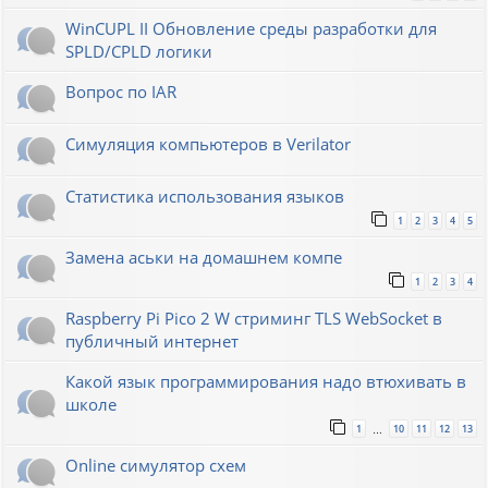
WinCUPL II Обновление среды разработки для
SPLD/CPLD логики
Вопрос по IAR
Симуляция компьютеров в Verilator
Статистика использования языков
1
2
3
4
5
Замена аськи на домашнем компе
1
2
3
4
Raspberry Pi Pico 2 W стриминг TLS WebSocket в
публичный интернет
Какой язык программирования надо втюхивать в
школе
1
10
11
12
13
…
Online симулятор схем