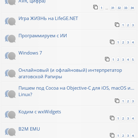
AVR, цифра)
1
31
32
33
34
…
Игра ЖИЗНЬ на LifeGE.NET
1
2
3
Программируем с ИИ
1
2
3
4
Windows 7
1
2
3
4
5
Онлайновый (и офлайновый) интерпретатор
агатовской Рапиры
Пишем под Cocoa на Objective-C для iOS, macOS и...
Linux?
1
2
3
Кодим с wxWidgets
1
2
3
4
B2M EMU
1
2
3
4