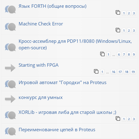
Язык FORTH (общие вопросы)
1
2
3
Machine Check Error
1
2
3
Кросс-ассемблер для PDP11/8080 (Windows/Linux,
open-source)
1
6
7
8
9
…
Starting with FPGA
1
16
17
18
19
…
Игровой автомат "Городки" на Proteus
конкурс для умных
XORLib - игровая либа для старой школы ;)
1
2
3
Переименование цепей в Proteus