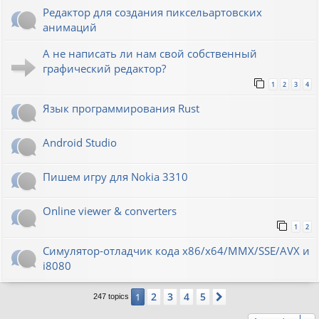
Редактор для создания пиксельартовских
анимаций
А не написать ли нам свой собственный
графический редактор?
1
2
3
4
Язык программирования Rust
Android Studio
Пишем игру для Nokia 3310
Online viewer & converters
1
2
Симулятор-отладчик кода x86/x64/MMX/SSE/AVX и
i8080
2
3
4
5
1
Next
247 topics