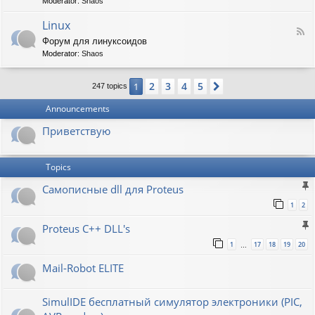
t
Moderator:
Shaos
-
i
V
Linux
c
F
i
W
Форум для линуксоидов
e
r
a
Moderator:
Shaos
e
t
p
d
b
e
-
u
n
2
3
4
5
1
Next
247 topics
L
r
s
i
g
h
Announcements
n
a
u
w
Приветствую
x
Topics
Самописные dll для Proteus
1
2
Proteus C++ DLL's
1
17
18
19
20
…
Mail-Robot ELITE
SimulIDE бесплатный симулятор электроники (PIC,