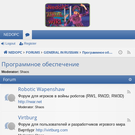
NEDOPC
Logout
Register
or
NEDOPC
u
FORUMS
GENERAL IN RUSSIAN
Программное обеспечение
F
e
m
Программное обеспечение
e
s
Moderator:
Shaos
d
Forum
Robotic Wapenshaw
F
Форум для игроков в войны роботов (RW1, RW2D, RW3D)
e
http://rwar.net
e
d
Moderator:
Shaos
-
R
Virtburg
F
o
Форум для пользователей и разработчиков игрового мира
e
b
Виртбург
http://virtburg.com
e
o
d