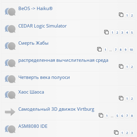
BeOS -> Haiku®
1
2
CEDAR Logic Simulator
1
2
3
4
5
Смерть Жабы
1
7
8
9
10
…
распределенная вычислительная среда
1
2
Четверть века полуоси
Хаос Шаоса
1
2
Самодельный 3D движок Virtburg
1
5
6
7
8
…
ASM8080 IDE
1
2
3