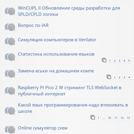
WinCUPL II Обновление среды разработки для
SPLD/CPLD логики
Вопрос по IAR
Симуляция компьютеров в Verilator
Статистика использования языков
1
2
3
4
5
Замена аськи на домашнем компе
1
2
3
4
Raspberry Pi Pico 2 W стриминг TLS WebSocket в
публичный интернет
Какой язык программирования надо втюхивать в
школе
1
10
11
12
13
…
Online симулятор схем