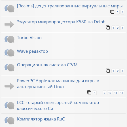
[Realms] децентрализованные виртуальные миры
1
2
Эмулятор микропроцессора К580 на Deiphi
1
2
3
Turbo Vision
Wave редактор
Операционная система CP/M
1
2
3
PowerPC Apple как машинка для игры в
альтернативный Linux
1
9
10
11
12
…
LCC - старый опенсорсный компилятор
классического Си
Компилятор языка RuC