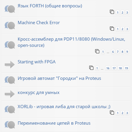
Язык FORTH (общие вопросы)
1
2
3
Machine Check Error
1
2
3
Кросс-ассемблер для PDP11/8080 (Windows/Linux,
open-source)
1
6
7
8
9
…
Starting with FPGA
1
16
17
18
19
…
Игровой автомат "Городки" на Proteus
конкурс для умных
XORLib - игровая либа для старой школы ;)
1
2
3
Переименование цепей в Proteus