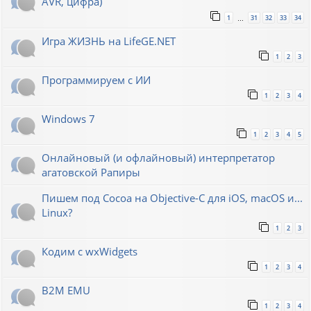
AVR, цифра)
1
31
32
33
34
…
Игра ЖИЗНЬ на LifeGE.NET
1
2
3
Программируем с ИИ
1
2
3
4
Windows 7
1
2
3
4
5
Онлайновый (и офлайновый) интерпретатор
агатовской Рапиры
Пишем под Cocoa на Objective-C для iOS, macOS и...
Linux?
1
2
3
Кодим с wxWidgets
1
2
3
4
B2M EMU
1
2
3
4