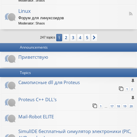
t
Moderator:
Shaos
-
i
V
Linux
c
F
i
W
Форум для линуксоидов
e
r
a
Moderator:
Shaos
e
t
p
d
b
e
-
u
n
2
3
4
5
1
Next
247 topics
L
r
s
i
g
h
Announcements
n
a
u
w
Приветствую
x
Topics
Самописные dll для Proteus
1
2
Proteus C++ DLL's
1
17
18
19
20
…
Mail-Robot ELITE
SimulIDE бесплатный симулятор электроники (PIC,