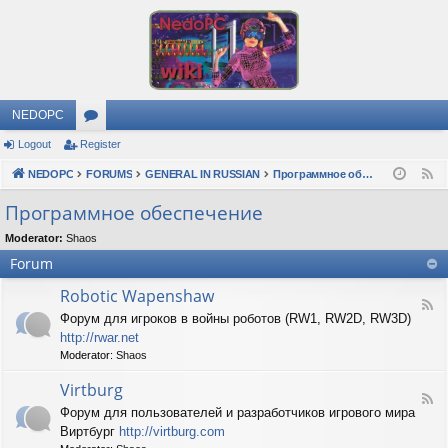
NEDOPC
Logout
Register
or
NEDOPC
u
FORUMS
GENERAL IN RUSSIAN
Программное обеспечение
F
e
m
Программное обеспечение
e
s
Moderator:
Shaos
d
Forum
Robotic Wapenshaw
F
Форум для игроков в войны роботов (RW1, RW2D, RW3D)
e
http://rwar.net
e
d
Moderator:
Shaos
-
R
Virtburg
F
o
Форум для пользователей и разработчиков игрового мира
e
b
Виртбург
http://virtburg.com
e
o
d