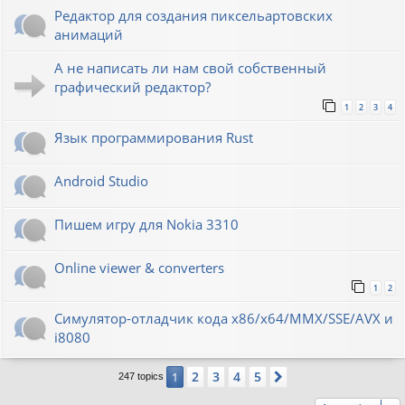
Редактор для создания пиксельартовских
анимаций
А не написать ли нам свой собственный
графический редактор?
1
2
3
4
Язык программирования Rust
Android Studio
Пишем игру для Nokia 3310
Online viewer & converters
1
2
Симулятор-отладчик кода x86/x64/MMX/SSE/AVX и
i8080
2
3
4
5
1
Next
247 topics