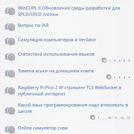
WinCUPL II Обновление среды разработки для
SPLD/CPLD логики
Вопрос по IAR
Симуляция компьютеров в Verilator
Статистика использования языков
1
2
3
4
5
Замена аськи на домашнем компе
1
2
3
4
Raspberry Pi Pico 2 W стриминг TLS WebSocket в
публичный интернет
Какой язык программирования надо втюхивать в
школе
1
10
11
12
13
…
Online симулятор схем