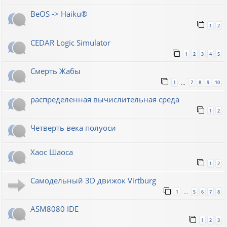
BeOS -> Haiku®
1
2
CEDAR Logic Simulator
1
2
3
4
5
Смерть Жабы
1
7
8
9
10
…
распределенная вычислительная среда
1
2
Четверть века полуоси
Хаос Шаоса
1
2
Самодельный 3D движок Virtburg
1
5
6
7
8
…
ASM8080 IDE
1
2
3