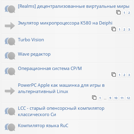
[Realms] децентрализованные виртуальные миры
1
2
Эмулятор микропроцессора К580 на Deiphi
1
2
3
Turbo Vision
Wave редактор
Операционная система CP/M
1
2
3
PowerPC Apple как машинка для игры в
альтернативный Linux
1
9
10
11
12
…
LCC - старый опенсорсный компилятор
классического Си
Компилятор языка RuC