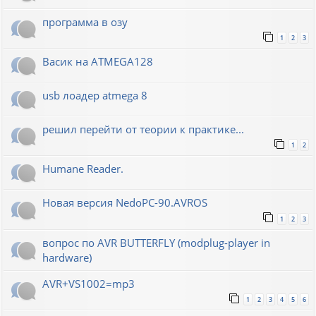
программа в озу
1
2
3
Васик на ATMEGA128
usb лоадер atmega 8
решил перейти от теории к практике...
1
2
Humane Reader.
Новая версия NedoPC-90.AVROS
1
2
3
вопрос по AVR BUTTERFLY (modplug-player in
hardware)
AVR+VS1002=mp3
1
2
3
4
5
6