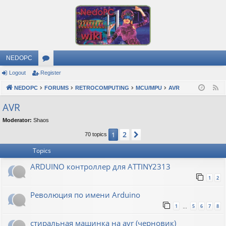
NEDOPC
Logout
Register
or
NEDOPC
u
FORUMS
RETROCOMPUTING
MCU/MPU
AVR
F
e
m
AVR
e
s
Moderator:
Shaos
d
2
1
Next
70 topics
Topics
ARDUINO контроллер для ATTINY2313
1
2
Революция по имени Arduino
1
5
6
7
8
…
стиральная машинка на avr (черновик)