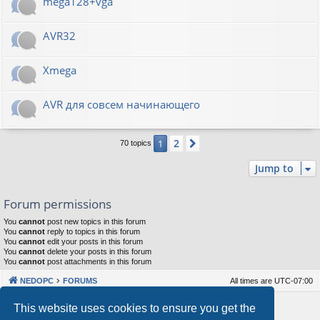
mega128+vga
AVR32
Xmega
AVR для совсем начинающего
2
1
Next
70 topics
Jump to
Forum permissions
You
cannot
post new topics in this forum
You
cannot
reply to topics in this forum
You
cannot
edit your posts in this forum
You
cannot
delete your posts in this forum
You
cannot
post attachments in this forum
NEDOPC
FORUMS
All times are
UTC-07:00
Powered by
phpBB
® Forum Software © phpBB Limited
This website uses cookies to ensure you get the
Style by
Arty
&
halilesen