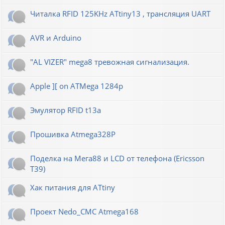
Читалка RFID 125KHz ATtiny13 , трансляция UART
AVR и Arduino
"AL VIZER" mega8 тревожная сигнализация.
Apple ][ on ATMega 1284p
Эмулятор RFID t13a
Прошивка Atmega328P
Поделка на Мега88 и LCD от телефона (Ericsson
T39)
Хак питания для ATtiny
Проект Nedo_CMC Atmega168