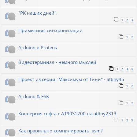
"РК наших дней".
1
2
3
Примитивы синхронизации
1
2
Arduino в Proteus
Видеотерминал - немного мыслей
1
2
3
4
Проект из серии "Максимум от Тини" - attiny45
1
2
Arduino & FSK
1
2
Конверсия софта с AT90S1200 на attiny2313
1
2
3
Как правильно компилировать .asm?