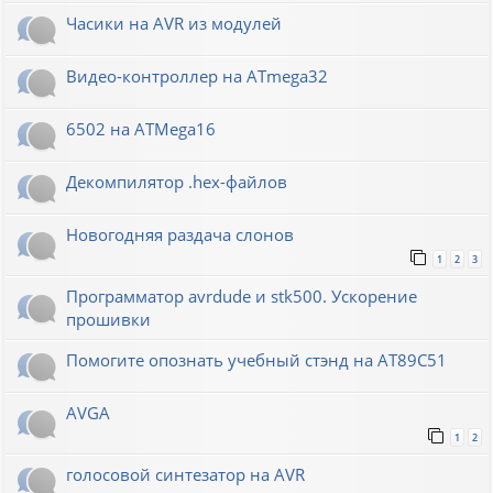
Часики на AVR из модулей
Видео-контроллер на ATmega32
6502 на ATMega16
Декомпилятор .hex-файлов
Новогодняя раздача слонов
1
2
3
Программатор avrdude и stk500. Ускорение
прошивки
Помогите опознать учебный стэнд на AT89С51
AVGA
1
2
голосовой синтезатор на AVR