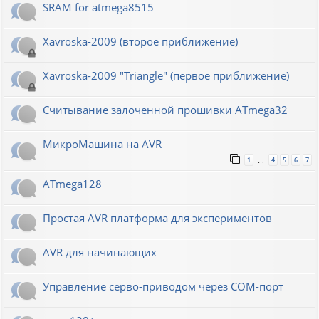
SRAM for atmega8515
Xavroska-2009 (второе приближение)
Xavroska-2009 "Triangle" (первое приближение)
Считывание залоченной прошивки ATmega32
МикроМашина на AVR
1
4
5
6
7
…
ATmega128
Простая AVR платформа для экспериментов
AVR для начинающих
Управление серво-приводом через COM-порт