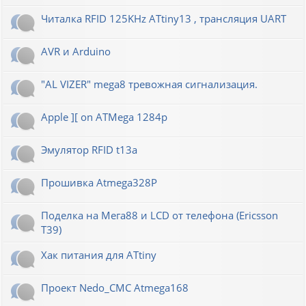
Читалка RFID 125KHz ATtiny13 , трансляция UART
AVR и Arduino
"AL VIZER" mega8 тревожная сигнализация.
Apple ][ on ATMega 1284p
Эмулятор RFID t13a
Прошивка Atmega328P
Поделка на Мега88 и LCD от телефона (Ericsson
T39)
Хак питания для ATtiny
Проект Nedo_CMC Atmega168