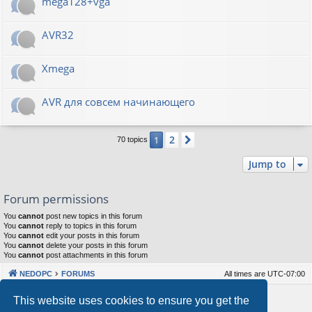
mega128+vga
AVR32
Xmega
AVR для совсем начинающего
2
1
Next
70 topics
Jump to
Forum permissions
You
cannot
post new topics in this forum
You
cannot
reply to topics in this forum
You
cannot
edit your posts in this forum
You
cannot
delete your posts in this forum
You
cannot
post attachments in this forum
NEDOPC
FORUMS
All times are
UTC-07:00
Powered by
phpBB
® Forum Software © phpBB Limited
This website uses cookies to ensure you get the
Style by
Arty
&
halilesen