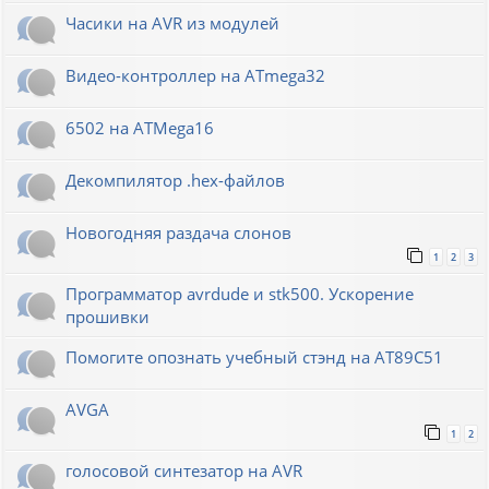
Часики на AVR из модулей
Видео-контроллер на ATmega32
6502 на ATMega16
Декомпилятор .hex-файлов
Новогодняя раздача слонов
1
2
3
Программатор avrdude и stk500. Ускорение
прошивки
Помогите опознать учебный стэнд на AT89С51
AVGA
1
2
голосовой синтезатор на AVR