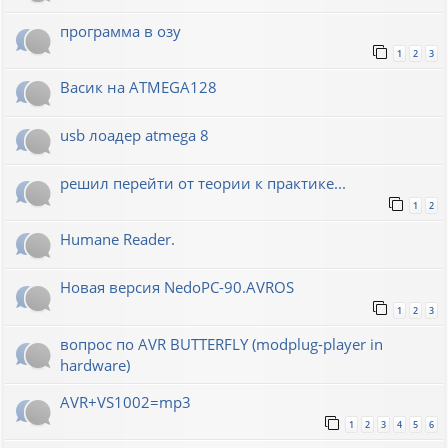
программа в озу
1
2
3
Васик на ATMEGA128
usb лоадер atmega 8
решил перейти от теории к практике...
1
2
Humane Reader.
Новая версия NedoPC-90.AVROS
1
2
3
вопрос по AVR BUTTERFLY (modplug-player in
hardware)
AVR+VS1002=mp3
1
2
3
4
5
6