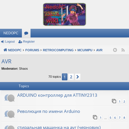
NEDOPC
Logout
Register
or
NEDOPC
u
FORUMS
RETROCOMPUTING
MCU/MPU
AVR
F
e
m
AVR
e
s
Moderator:
Shaos
d
2
1
Next
70 topics
Topics
ARDUINO контроллер для ATTINY2313
1
2
Революция по имени Arduino
1
5
6
7
8
…
стиральная машинка на avr (черновик)