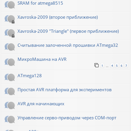
SRAM for atmega8515
Xavroska-2009 (второе приближение)
Xavroska-2009 "Triangle" (первое приближение)
Считывание залоченной прошивки ATmega32
МикроМашина на AVR
1
4
5
6
7
…
ATmega128
Простая AVR платформа для экспериментов
AVR для начинающих
Управление серво-приводом через COM-порт