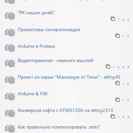
"РК наших дней".
1
2
3
Примитивы синхронизации
1
2
Arduino в Proteus
Видеотерминал - немного мыслей
1
2
3
4
Проект из серии "Максимум от Тини" - attiny45
1
2
Arduino & FSK
1
2
Конверсия софта с AT90S1200 на attiny2313
1
2
3
Как правильно компилировать .asm?