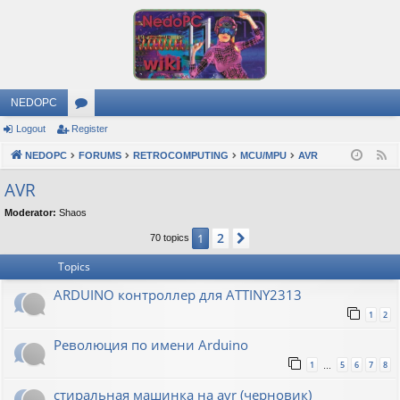
NEDOPC
Logout
Register
or
NEDOPC
u
FORUMS
RETROCOMPUTING
MCU/MPU
AVR
F
e
m
AVR
e
s
Moderator:
Shaos
d
2
1
Next
70 topics
Topics
ARDUINO контроллер для ATTINY2313
1
2
Революция по имени Arduino
1
5
6
7
8
…
стиральная машинка на avr (черновик)