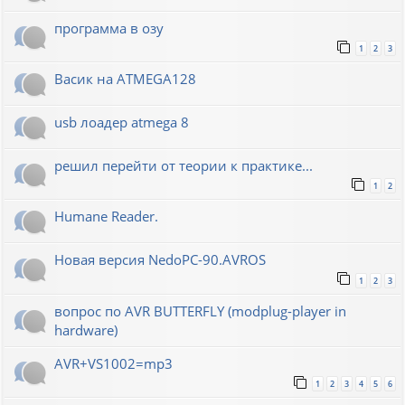
программа в озу
1
2
3
Васик на ATMEGA128
usb лоадер atmega 8
решил перейти от теории к практике...
1
2
Humane Reader.
Новая версия NedoPC-90.AVROS
1
2
3
вопрос по AVR BUTTERFLY (modplug-player in
hardware)
AVR+VS1002=mp3
1
2
3
4
5
6