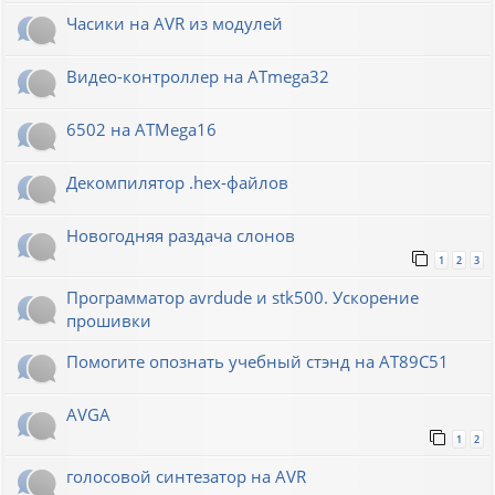
Часики на AVR из модулей
Видео-контроллер на ATmega32
6502 на ATMega16
Декомпилятор .hex-файлов
Новогодняя раздача слонов
1
2
3
Программатор avrdude и stk500. Ускорение
прошивки
Помогите опознать учебный стэнд на AT89С51
AVGA
1
2
голосовой синтезатор на AVR