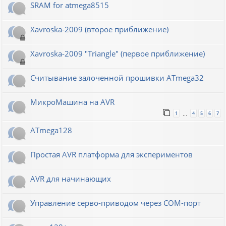
SRAM for atmega8515
Xavroska-2009 (второе приближение)
Xavroska-2009 "Triangle" (первое приближение)
Считывание залоченной прошивки ATmega32
МикроМашина на AVR
1
4
5
6
7
…
ATmega128
Простая AVR платформа для экспериментов
AVR для начинающих
Управление серво-приводом через COM-порт