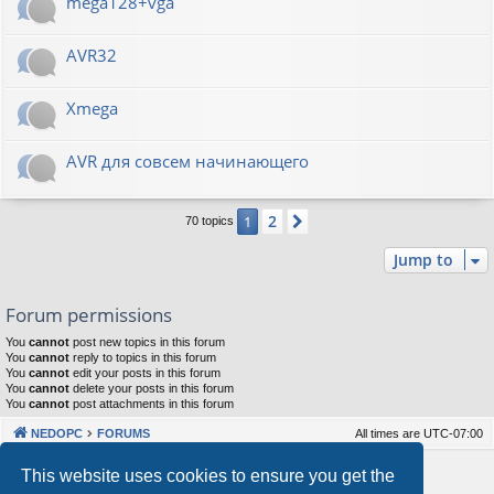
mega128+vga
AVR32
Xmega
AVR для совсем начинающего
2
1
Next
70 topics
Jump to
Forum permissions
You
cannot
post new topics in this forum
You
cannot
reply to topics in this forum
You
cannot
edit your posts in this forum
You
cannot
delete your posts in this forum
You
cannot
post attachments in this forum
NEDOPC
FORUMS
All times are
UTC-07:00
Powered by
phpBB
® Forum Software © phpBB Limited
This website uses cookies to ensure you get the
Style by
Arty
&
halilesen