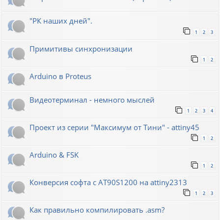
"РК наших дней".
1
2
3
Примитивы синхронизации
1
2
Arduino в Proteus
Видеотерминал - немного мыслей
1
2
3
4
Проект из серии "Максимум от Тини" - attiny45
1
2
Arduino & FSK
1
2
Конверсия софта с AT90S1200 на attiny2313
1
2
3
Как правильно компилировать .asm?