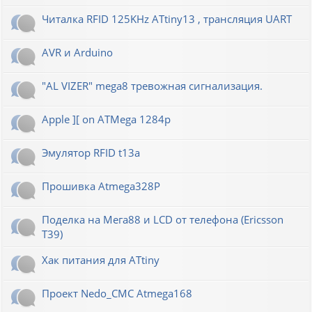
Читалка RFID 125KHz ATtiny13 , трансляция UART
AVR и Arduino
"AL VIZER" mega8 тревожная сигнализация.
Apple ][ on ATMega 1284p
Эмулятор RFID t13a
Прошивка Atmega328P
Поделка на Мега88 и LCD от телефона (Ericsson
T39)
Хак питания для ATtiny
Проект Nedo_CMC Atmega168