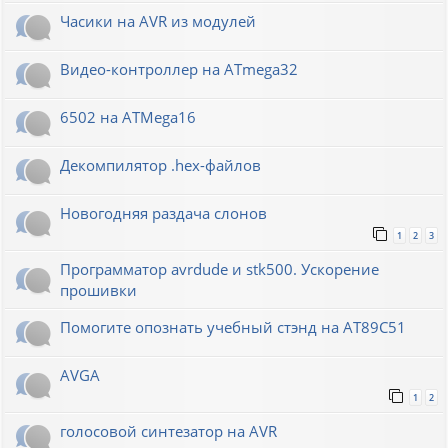
Часики на AVR из модулей
Видео-контроллер на ATmega32
6502 на ATMega16
Декомпилятор .hex-файлов
Новогодняя раздача слонов
1
2
3
Программатор avrdude и stk500. Ускорение
прошивки
Помогите опознать учебный стэнд на AT89С51
AVGA
1
2
голосовой синтезатор на AVR