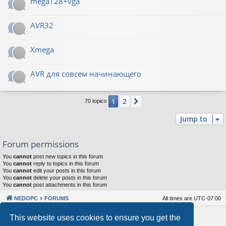
mega128+vga
AVR32
Xmega
AVR для совсем начинающего
2
1
Next
70 topics
Jump to
Forum permissions
You
cannot
post new topics in this forum
You
cannot
reply to topics in this forum
You
cannot
edit your posts in this forum
You
cannot
delete your posts in this forum
You
cannot
post attachments in this forum
NEDOPC
FORUMS
All times are
UTC-07:00
Powered by
phpBB
® Forum Software © phpBB Limited
This website uses cookies to ensure you get the
Style by
Arty
&
halilesen