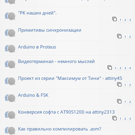
"РК наших дней".
1
2
3
Примитивы синхронизации
1
2
Arduino в Proteus
Видеотерминал - немного мыслей
1
2
3
4
Проект из серии "Максимум от Тини" - attiny45
1
2
Arduino & FSK
1
2
Конверсия софта с AT90S1200 на attiny2313
1
2
3
Как правильно компилировать .asm?