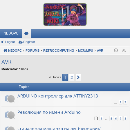
NEDOPC
Logout
Register
or
NEDOPC
u
FORUMS
RETROCOMPUTING
MCU/MPU
AVR
F
e
m
AVR
e
s
Moderator:
Shaos
d
2
1
Next
70 topics
Topics
ARDUINO контроллер для ATTINY2313
1
2
Революция по имени Arduino
1
5
6
7
8
…
стиральная машинка на avr (черновик)