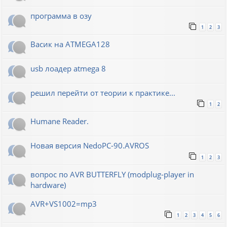
программа в озу
1
2
3
Васик на ATMEGA128
usb лоадер atmega 8
решил перейти от теории к практике...
1
2
Humane Reader.
Новая версия NedoPC-90.AVROS
1
2
3
вопрос по AVR BUTTERFLY (modplug-player in
hardware)
AVR+VS1002=mp3
1
2
3
4
5
6