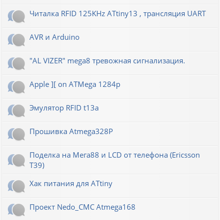
Читалка RFID 125KHz ATtiny13 , трансляция UART
AVR и Arduino
"AL VIZER" mega8 тревожная сигнализация.
Apple ][ on ATMega 1284p
Эмулятор RFID t13a
Прошивка Atmega328P
Поделка на Мега88 и LCD от телефона (Ericsson
T39)
Хак питания для ATtiny
Проект Nedo_CMC Atmega168