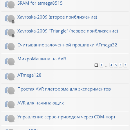
SRAM for atmega8515
Xavroska-2009 (второе приближение)
Xavroska-2009 "Triangle" (первое приближение)
Считывание залоченной прошивки ATmega32
МикроМашина на AVR
1
4
5
6
7
…
ATmega128
Простая AVR платформа для экспериментов
AVR для начинающих
Управление серво-приводом через COM-порт