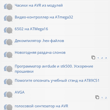
Часики на AVR из модулей
Видео-контроллер на ATmega32
6502 на ATMega16
Декомпилятор .hex-файлов
Новогодняя раздача слонов
1
2
3
Программатор avrdude и stk500. Ускорение
прошивки
Помогите опознать учебный стэнд на AT89С51
AVGA
1
2
голосовой синтезатор на AVR