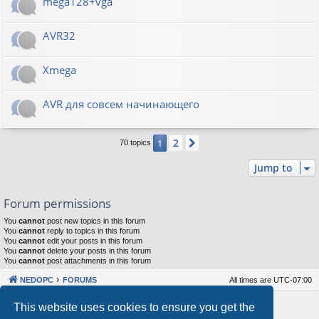
mega128+vga
AVR32
Xmega
AVR для совсем начинающего
2
1
Next
70 topics
Jump to
Forum permissions
You
cannot
post new topics in this forum
You
cannot
reply to topics in this forum
You
cannot
edit your posts in this forum
You
cannot
delete your posts in this forum
You
cannot
post attachments in this forum
NEDOPC
FORUMS
All times are
UTC-07:00
Powered by
phpBB
® Forum Software © phpBB Limited
This website uses cookies to ensure you get the
Style by
Arty
&
halilesen