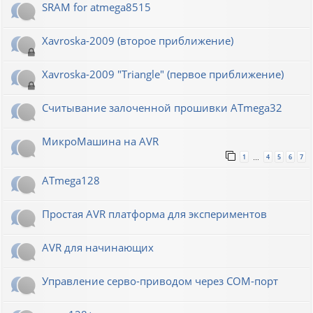
SRAM for atmega8515
Xavroska-2009 (второе приближение)
Xavroska-2009 "Triangle" (первое приближение)
Считывание залоченной прошивки ATmega32
МикроМашина на AVR
1
4
5
6
7
…
ATmega128
Простая AVR платформа для экспериментов
AVR для начинающих
Управление серво-приводом через COM-порт