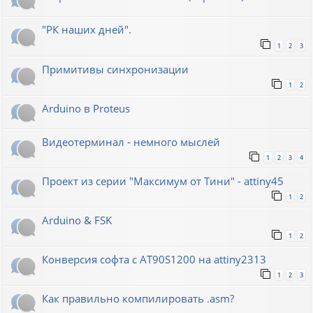
"РК наших дней".
1
2
3
Примитивы синхронизации
1
2
Arduino в Proteus
Видеотерминал - немного мыслей
1
2
3
4
Проект из серии "Максимум от Тини" - attiny45
1
2
Arduino & FSK
1
2
Конверсия софта с AT90S1200 на attiny2313
1
2
3
Как правильно компилировать .asm?