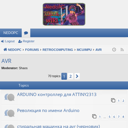
NEDOPC
Logout
Register
or
NEDOPC
u
FORUMS
RETROCOMPUTING
MCU/MPU
AVR
F
e
m
AVR
e
s
Moderator:
Shaos
d
2
1
Next
70 topics
Topics
ARDUINO контроллер для ATTINY2313
1
2
Революция по имени Arduino
1
5
6
7
8
…
стиральная машинка на avr (черновик)