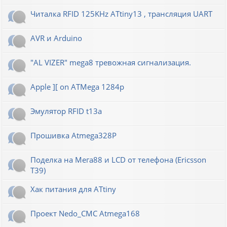
Читалка RFID 125KHz ATtiny13 , трансляция UART
AVR и Arduino
"AL VIZER" mega8 тревожная сигнализация.
Apple ][ on ATMega 1284p
Эмулятор RFID t13a
Прошивка Atmega328P
Поделка на Мега88 и LCD от телефона (Ericsson
T39)
Хак питания для ATtiny
Проект Nedo_CMC Atmega168