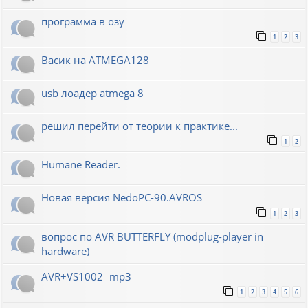
программа в озу
1
2
3
Васик на ATMEGA128
usb лоадер atmega 8
решил перейти от теории к практике...
1
2
Humane Reader.
Новая версия NedoPC-90.AVROS
1
2
3
вопрос по AVR BUTTERFLY (modplug-player in
hardware)
AVR+VS1002=mp3
1
2
3
4
5
6