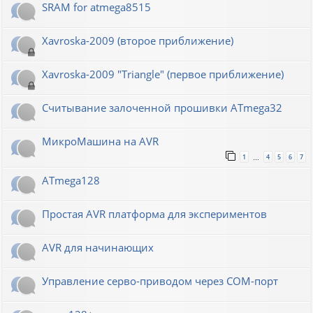
SRAM for atmega8515
Xavroska-2009 (второе приближение)
Xavroska-2009 "Triangle" (первое приближение)
Считывание залоченной прошивки ATmega32
МикроМашина на AVR
1
4
5
6
7
…
ATmega128
Простая AVR платформа для экспериментов
AVR для начинающих
Управление серво-приводом через COM-порт