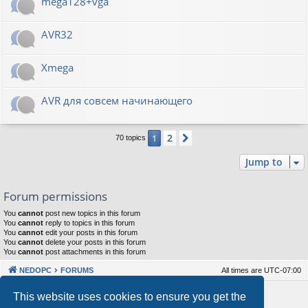
mega128+vga
AVR32
Xmega
AVR для совсем начинающего
2
1
Next
70 topics
Jump to
Forum permissions
You
cannot
post new topics in this forum
You
cannot
reply to topics in this forum
You
cannot
edit your posts in this forum
You
cannot
delete your posts in this forum
You
cannot
post attachments in this forum
NEDOPC
FORUMS
All times are
UTC-07:00
Powered by
phpBB
® Forum Software © phpBB Limited
This website uses cookies to ensure you get the
Style by
Arty
&
halilesen