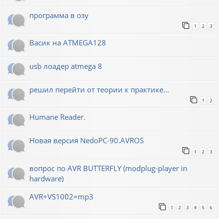
программа в озу
1
2
3
Васик на ATMEGA128
usb лоадер atmega 8
решил перейти от теории к практике...
1
2
Humane Reader.
Новая версия NedoPC-90.AVROS
1
2
3
вопрос по AVR BUTTERFLY (modplug-player in
hardware)
AVR+VS1002=mp3
1
2
3
4
5
6