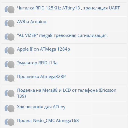
Читалка RFID 125KHz ATtiny13 , трансляция UART
AVR и Arduino
"AL VIZER" mega8 тревожная сигнализация.
Apple ][ on ATMega 1284p
Эмулятор RFID t13a
Прошивка Atmega328P
Поделка на Мега88 и LCD от телефона (Ericsson
T39)
Хак питания для ATtiny
Проект Nedo_CMC Atmega168