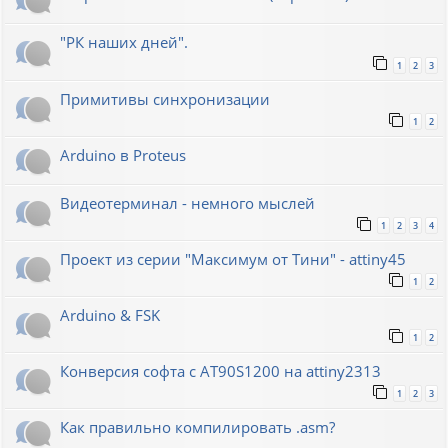
"РК наших дней".
1
2
3
Примитивы синхронизации
1
2
Arduino в Proteus
Видеотерминал - немного мыслей
1
2
3
4
Проект из серии "Максимум от Тини" - attiny45
1
2
Arduino & FSK
1
2
Конверсия софта с AT90S1200 на attiny2313
1
2
3
Как правильно компилировать .asm?