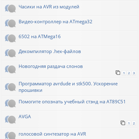
Часики на AVR из модулей
Видео-контроллер на ATmega32
6502 на ATMega16
Декомпилятор .hex-файлов
Новогодняя раздача слонов
1
2
3
Программатор avrdude и stk500. Ускорение
прошивки
Помогите опознать учебный стэнд на AT89С51
AVGA
1
2
голосовой синтезатор на AVR