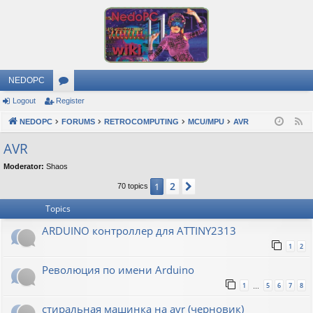
NEDOPC
Logout
Register
or
NEDOPC
u
FORUMS
RETROCOMPUTING
MCU/MPU
AVR
F
e
m
AVR
e
s
Moderator:
Shaos
d
2
1
Next
70 topics
Topics
ARDUINO контроллер для ATTINY2313
1
2
Революция по имени Arduino
1
5
6
7
8
…
стиральная машинка на avr (черновик)