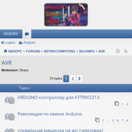
NEDOPC
Logout
Register
or
NEDOPC
u
FORUMS
RETROCOMPUTING
MCU/MPU
AVR
F
e
m
AVR
e
s
Moderator:
Shaos
d
2
1
Next
70 topics
Topics
ARDUINO контроллер для ATTINY2313
1
2
Революция по имени Arduino
1
5
6
7
8
…
стиральная машинка на avr (черновик)