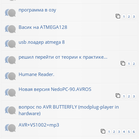
программа в озу
1
2
3
Васик на ATMEGA128
usb лоадер atmega 8
решил перейти от теории к практике...
1
2
Humane Reader.
Новая версия NedoPC-90.AVROS
1
2
3
вопрос по AVR BUTTERFLY (modplug-player in
hardware)
AVR+VS1002=mp3
1
2
3
4
5
6