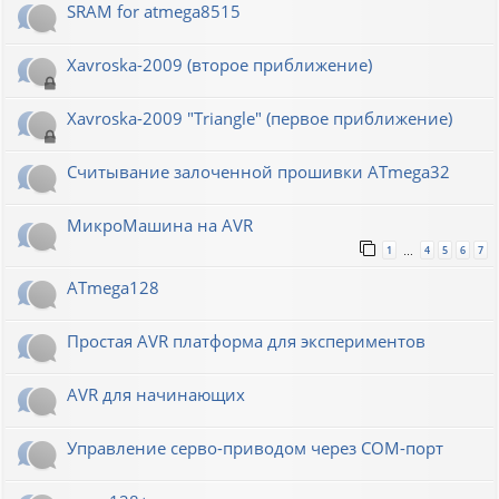
SRAM for atmega8515
Xavroska-2009 (второе приближение)
Xavroska-2009 "Triangle" (первое приближение)
Считывание залоченной прошивки ATmega32
МикроМашина на AVR
1
4
5
6
7
…
ATmega128
Простая AVR платформа для экспериментов
AVR для начинающих
Управление серво-приводом через COM-порт