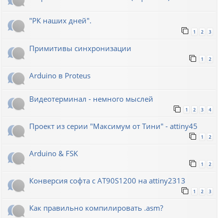
"РК наших дней".
1
2
3
Примитивы синхронизации
1
2
Arduino в Proteus
Видеотерминал - немного мыслей
1
2
3
4
Проект из серии "Максимум от Тини" - attiny45
1
2
Arduino & FSK
1
2
Конверсия софта с AT90S1200 на attiny2313
1
2
3
Как правильно компилировать .asm?