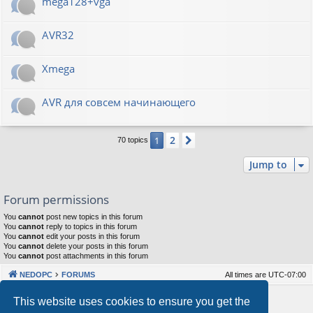
mega128+vga
AVR32
Xmega
AVR для совсем начинающего
2
1
Next
70 topics
Jump to
Forum permissions
You
cannot
post new topics in this forum
You
cannot
reply to topics in this forum
You
cannot
edit your posts in this forum
You
cannot
delete your posts in this forum
You
cannot
post attachments in this forum
NEDOPC
FORUMS
All times are
UTC-07:00
Powered by
phpBB
® Forum Software © phpBB Limited
This website uses cookies to ensure you get the
Style by
Arty
&
halilesen