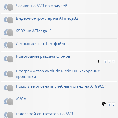
Часики на AVR из модулей
Видео-контроллер на ATmega32
6502 на ATMega16
Декомпилятор .hex-файлов
Новогодняя раздача слонов
1
2
3
Программатор avrdude и stk500. Ускорение
прошивки
Помогите опознать учебный стэнд на AT89С51
AVGA
1
2
голосовой синтезатор на AVR