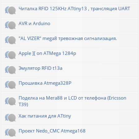
Читалка RFID 125KHz ATtiny13 , трансляция UART
AVR и Arduino
"AL VIZER" mega8 тревожная сигнализация.
Apple ][ on ATMega 1284p
Эмулятор RFID t13a
Прошивка Atmega328P
Поделка на Мега88 и LCD от телефона (Ericsson
T39)
Хак питания для ATtiny
Проект Nedo_CMC Atmega168